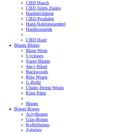
CBD Hasch
CBD Joints Ziggis
Hanfstecklinge
CBD-Produkte
Hanf-Nahrungsmittel
Hanfkosmetik
CBD Hanf
Blunts
Blunts
Blunt Wrap
Cyclones
Super Blunts
Juicy Blunt
Backwoods
Rips Wraps
G-Rollz
Chapo Hemp Wraps
King Palm
Blunts
Bongs
Bongs
Acrylbongs
Glas-Bongs
Kofferbongs
Zubehör