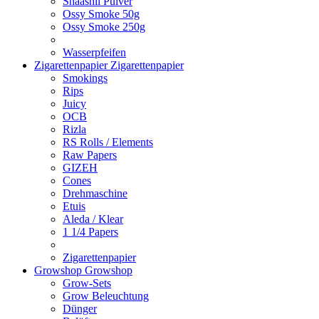
Shaashii Pulver
Ossy Smoke 50g
Ossy Smoke 250g
Wasserpfeifen
Zigarettenpapier
Zigarettenpapier
Smokings
Rips
Juicy
OCB
Rizla
RS Rolls / Elements
Raw Papers
GIZEH
Cones
Drehmaschine
Etuis
Aleda / Klear
1 1/4 Papers
Zigarettenpapier
Growshop
Growshop
Grow-Sets
Grow Beleuchtung
Dünger