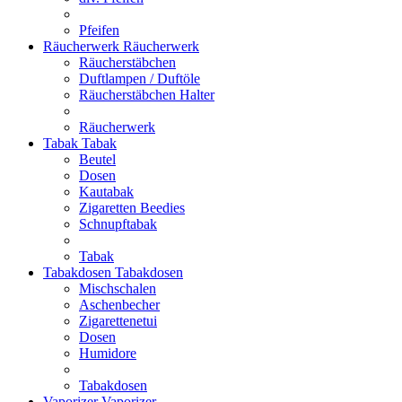
Pfeifen
Räucherwerk
Räucherwerk
Räucherstäbchen
Duftlampen / Duftöle
Räucherstäbchen Halter
Räucherwerk
Tabak
Tabak
Beutel
Dosen
Kautabak
Zigaretten Beedies
Schnupftabak
Tabak
Tabakdosen
Tabakdosen
Mischschalen
Aschenbecher
Zigarettenetui
Dosen
Humidore
Tabakdosen
Vaporizer
Vaporizer