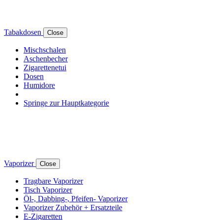
Tabakdosen
Close
Mischschalen
Aschenbecher
Zigarettenetui
Dosen
Humidore
Springe zur Hauptkategorie
Vaporizer
Close
Tragbare Vaporizer
Tisch Vaporizer
Öl-, Dabbing-, Pfeifen- Vaporizer
Vaporizer Zubehör + Ersatzteile
E-Zigaretten