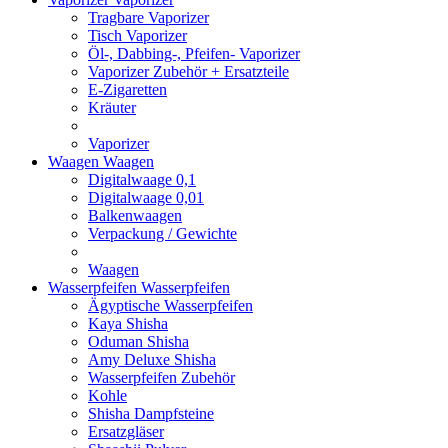
Tragbare Vaporizer
Tisch Vaporizer
Öl-, Dabbing-, Pfeifen- Vaporizer
Vaporizer Zubehör + Ersatzteile
E-Zigaretten
Kräuter
Vaporizer
Waagen
Waagen
Digitalwaage 0,1
Digitalwaage 0,01
Balkenwaagen
Verpackung / Gewichte
Waagen
Wasserpfeifen
Wasserpfeifen
Ägyptische Wasserpfeifen
Kaya Shisha
Oduman Shisha
Amy Deluxe Shisha
Wasserpfeifen Zubehör
Kohle
Shisha Dampfsteine
Ersatzgläser