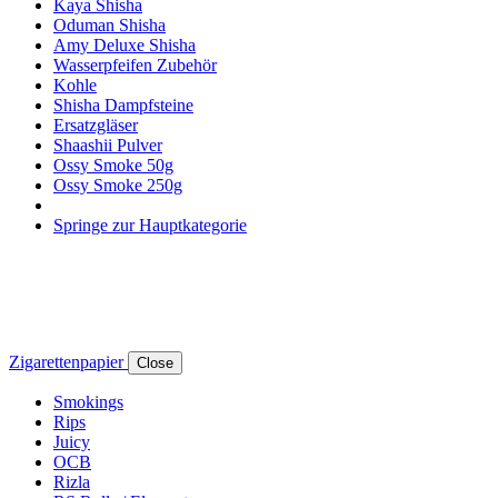
Kaya Shisha
Oduman Shisha
Amy Deluxe Shisha
Wasserpfeifen Zubehör
Kohle
Shisha Dampfsteine
Ersatzgläser
Shaashii Pulver
Ossy Smoke 50g
Ossy Smoke 250g
Springe zur Hauptkategorie
Zigarettenpapier
Close
Smokings
Rips
Juicy
OCB
Rizla