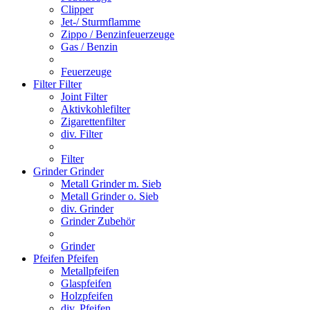
Clipper
Jet-/ Sturmflamme
Zippo / Benzinfeuerzeuge
Gas / Benzin
Feuerzeuge
Filter
Filter
Joint Filter
Aktivkohlefilter
Zigarettenfilter
div. Filter
Filter
Grinder
Grinder
Metall Grinder m. Sieb
Metall Grinder o. Sieb
div. Grinder
Grinder Zubehör
Grinder
Pfeifen
Pfeifen
Metallpfeifen
Glaspfeifen
Holzpfeifen
div. Pfeifen