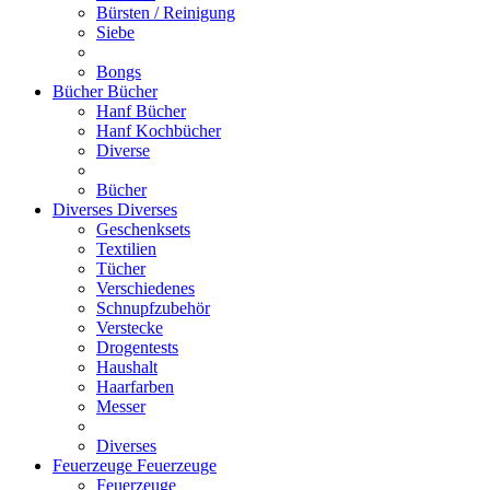
Bürsten / Reinigung
Siebe
Bongs
Bücher
Bücher
Hanf Bücher
Hanf Kochbücher
Diverse
Bücher
Diverses
Diverses
Geschenksets
Textilien
Tücher
Verschiedenes
Schnupfzubehör
Verstecke
Drogentests
Haushalt
Haarfarben
Messer
Diverses
Feuerzeuge
Feuerzeuge
Feuerzeuge