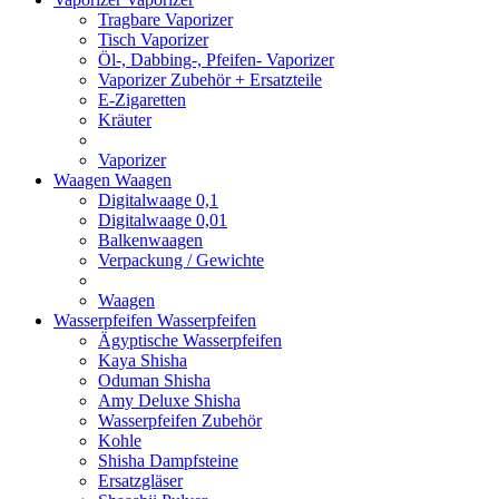
Tragbare Vaporizer
Tisch Vaporizer
Öl-, Dabbing-, Pfeifen- Vaporizer
Vaporizer Zubehör + Ersatzteile
E-Zigaretten
Kräuter
Vaporizer
Waagen
Waagen
Digitalwaage 0,1
Digitalwaage 0,01
Balkenwaagen
Verpackung / Gewichte
Waagen
Wasserpfeifen
Wasserpfeifen
Ägyptische Wasserpfeifen
Kaya Shisha
Oduman Shisha
Amy Deluxe Shisha
Wasserpfeifen Zubehör
Kohle
Shisha Dampfsteine
Ersatzgläser