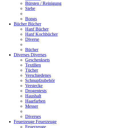
Bürsten / Reinigung
Siebe
Bongs
Bücher
Bücher
Hanf Bücher
Hanf Kochbücher
Diverse
Bücher
Diverses
Diverses
Geschenksets
Textilien
Tücher
Verschiedenes
Schnupfzubehör
Verstecke
Drogentests
Haushalt
Haarfarben
Messer
Diverses
Feuerzeuge
Feuerzeuge
Feuerzeuge