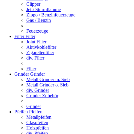
Clipper
Jet-/ Sturmflamme
Zippo / Benzinfeuerzeuge
Gas / Benzin
Feuerzeuge
Filter
Filter
Joint Filter
Aktivkohlefilter
Zigarettenfilter
div. Filter
Filter
Grinder
Grinder
Metall Grinder m. Sieb
Metall Grinder o. Sieb
div. Grinder
Grinder Zubehör
Grinder
Pfeifen
Pfeifen
Metallpfeifen
Glaspfeifen
Holzpfeifen
div. Pfeifen