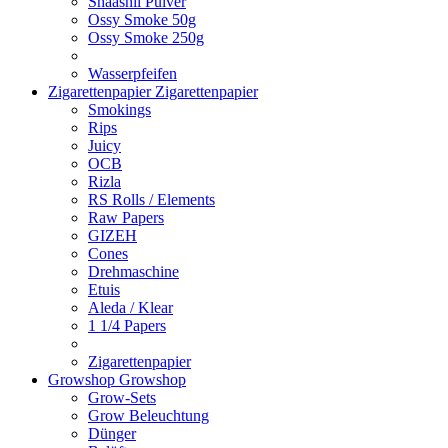
Shaashii Pulver
Ossy Smoke 50g
Ossy Smoke 250g
Wasserpfeifen
Zigarettenpapier
Zigarettenpapier
Smokings
Rips
Juicy
OCB
Rizla
RS Rolls / Elements
Raw Papers
GIZEH
Cones
Drehmaschine
Etuis
Aleda / Klear
1 1/4 Papers
Zigarettenpapier
Growshop
Growshop
Grow-Sets
Grow Beleuchtung
Dünger