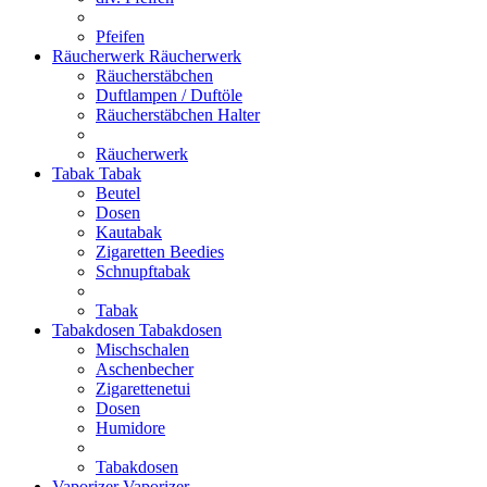
Pfeifen
Räucherwerk
Räucherwerk
Räucherstäbchen
Duftlampen / Duftöle
Räucherstäbchen Halter
Räucherwerk
Tabak
Tabak
Beutel
Dosen
Kautabak
Zigaretten Beedies
Schnupftabak
Tabak
Tabakdosen
Tabakdosen
Mischschalen
Aschenbecher
Zigarettenetui
Dosen
Humidore
Tabakdosen
Vaporizer
Vaporizer