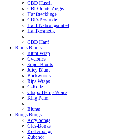
CBD Hasch
CBD Joints Ziggis
Hanfstecklinge
CBD-Produkte
Hanf-Nahrungsmittel
Hanfkosmetik
CBD Hanf
Blunts
Blunts
Blunt Wrap
Cyclones
Super Blunts
Juicy Blunt
Backwoods
Rips Wraps
G-Rollz
Chapo Hemp Wraps
King Palm
Blunts
Bongs
Bongs
Acrylbongs
Glas-Bongs
Kofferbongs
Zubehör