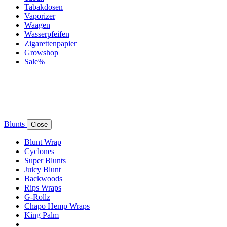
Tabakdosen
Vaporizer
Waagen
Wasserpfeifen
Zigarettenpapier
Growshop
Sale%
Blunts
Close
Blunt Wrap
Cyclones
Super Blunts
Juicy Blunt
Backwoods
Rips Wraps
G-Rollz
Chapo Hemp Wraps
King Palm