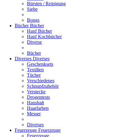
Bürsten / Reinigung
Siebe
Bongs
Bücher
Bücher
Hanf Bücher
Hanf Kochbücher
Diverse
Bücher
Diverses
Diverses
Geschenksets
Textilien
Tücher
Verschiedenes
Schnupfzubehör
Verstecke
Drogentests
Haushalt
Haarfarben
Messer
Diverses
Feuerzeuge
Feuerzeuge
Feuerzeuge