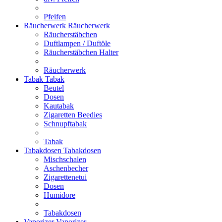
Pfeifen
Räucherwerk
Räucherwerk
Räucherstäbchen
Duftlampen / Duftöle
Räucherstäbchen Halter
Räucherwerk
Tabak
Tabak
Beutel
Dosen
Kautabak
Zigaretten Beedies
Schnupftabak
Tabak
Tabakdosen
Tabakdosen
Mischschalen
Aschenbecher
Zigarettenetui
Dosen
Humidore
Tabakdosen
Vaporizer
Vaporizer