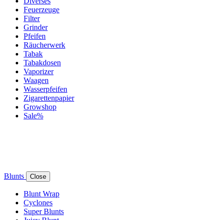
Diverses
Feuerzeuge
Filter
Grinder
Pfeifen
Räucherwerk
Tabak
Tabakdosen
Vaporizer
Waagen
Wasserpfeifen
Zigarettenpapier
Growshop
Sale%
Blunts
Close
Blunt Wrap
Cyclones
Super Blunts