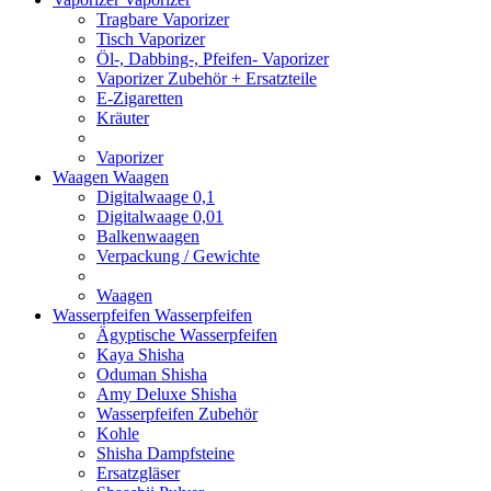
Tragbare Vaporizer
Tisch Vaporizer
Öl-, Dabbing-, Pfeifen- Vaporizer
Vaporizer Zubehör + Ersatzteile
E-Zigaretten
Kräuter
Vaporizer
Waagen
Waagen
Digitalwaage 0,1
Digitalwaage 0,01
Balkenwaagen
Verpackung / Gewichte
Waagen
Wasserpfeifen
Wasserpfeifen
Ägyptische Wasserpfeifen
Kaya Shisha
Oduman Shisha
Amy Deluxe Shisha
Wasserpfeifen Zubehör
Kohle
Shisha Dampfsteine
Ersatzgläser