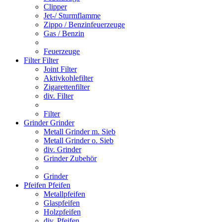
Clipper
Jet-/ Sturmflamme
Zippo / Benzinfeuerzeuge
Gas / Benzin
Feuerzeuge
Filter
Filter
Joint Filter
Aktivkohlefilter
Zigarettenfilter
div. Filter
Filter
Grinder
Grinder
Metall Grinder m. Sieb
Metall Grinder o. Sieb
div. Grinder
Grinder Zubehör
Grinder
Pfeifen
Pfeifen
Metallpfeifen
Glaspfeifen
Holzpfeifen
div. Pfeifen