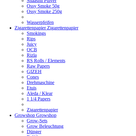
Shaashii Pulver
Ossy Smoke 50g
Ossy Smoke 250g
Wasserpfeifen
Zigarettenpapier
Zigarettenpapier
Smokings
Rips
Juicy
OCB
Rizla
RS Rolls / Elements
Raw Papers
GIZEH
Cones
Drehmaschine
Etuis
Aleda / Klear
1 1/4 Papers
Zigarettenpapier
Growshop
Growshop
Grow-Sets
Grow Beleuchtung
Dünger