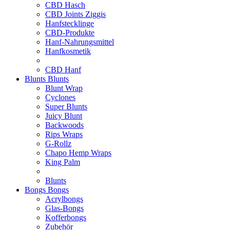
CBD Hasch
CBD Joints Ziggis
Hanfstecklinge
CBD-Produkte
Hanf-Nahrungsmittel
Hanfkosmetik
CBD Hanf
Blunts
Blunts
Blunt Wrap
Cyclones
Super Blunts
Juicy Blunt
Backwoods
Rips Wraps
G-Rollz
Chapo Hemp Wraps
King Palm
Blunts
Bongs
Bongs
Acrylbongs
Glas-Bongs
Kofferbongs
Zubehör