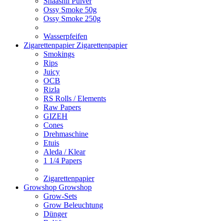
Shaashii Pulver
Ossy Smoke 50g
Ossy Smoke 250g
Wasserpfeifen
Zigarettenpapier
Zigarettenpapier
Smokings
Rips
Juicy
OCB
Rizla
RS Rolls / Elements
Raw Papers
GIZEH
Cones
Drehmaschine
Etuis
Aleda / Klear
1 1/4 Papers
Zigarettenpapier
Growshop
Growshop
Grow-Sets
Grow Beleuchtung
Dünger