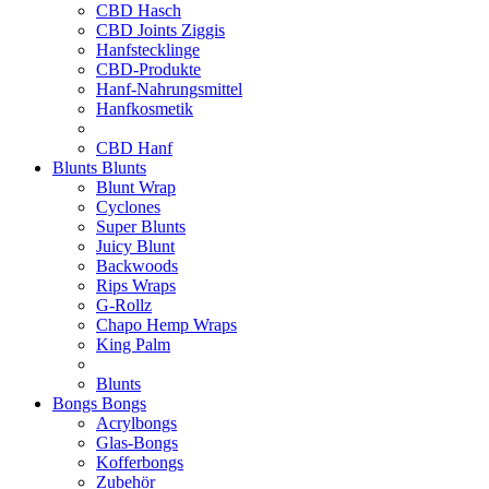
CBD Hasch
CBD Joints Ziggis
Hanfstecklinge
CBD-Produkte
Hanf-Nahrungsmittel
Hanfkosmetik
CBD Hanf
Blunts
Blunts
Blunt Wrap
Cyclones
Super Blunts
Juicy Blunt
Backwoods
Rips Wraps
G-Rollz
Chapo Hemp Wraps
King Palm
Blunts
Bongs
Bongs
Acrylbongs
Glas-Bongs
Kofferbongs
Zubehör