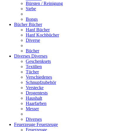
Bürsten / Reinigung
Siebe
Bongs
Bücher
Bücher
Hanf Bücher
Hanf Kochbücher
Diverse
Bücher
Diverses
Diverses
Geschenksets
Textilien
Tücher
Verschiedenes
Schnupfzubehör
Verstecke
Drogentests
Haushalt
Haarfarben
Messer
Diverses
Feuerzeuge
Feuerzeuge
Feuerzeuge