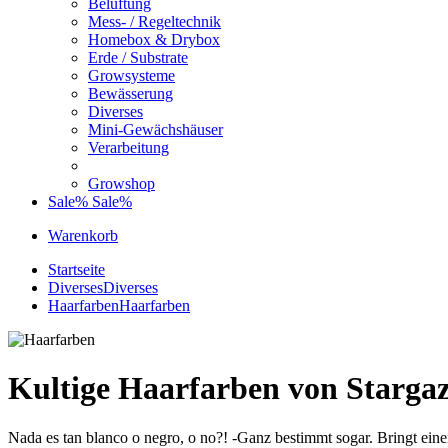
Belüftung
Mess- / Regeltechnik
Homebox & Drybox
Erde / Substrate
Growsysteme
Bewässerung
Diverses
Mini-Gewächshäuser
Verarbeitung
Growshop
Sale%
Sale%
Warenkorb
Startseite
Diverses
Diverses
Haarfarben
Haarfarben
Kultige Haarfarben von Starga
Nada es tan blanco o negro, o no?! -Ganz bestimmt sogar. Bringt ein