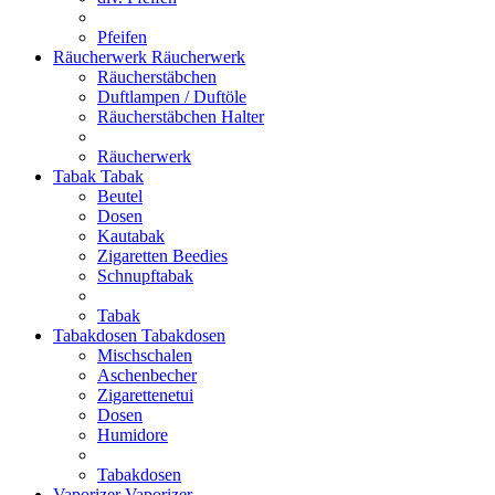
Pfeifen
Räucherwerk
Räucherwerk
Räucherstäbchen
Duftlampen / Duftöle
Räucherstäbchen Halter
Räucherwerk
Tabak
Tabak
Beutel
Dosen
Kautabak
Zigaretten Beedies
Schnupftabak
Tabak
Tabakdosen
Tabakdosen
Mischschalen
Aschenbecher
Zigarettenetui
Dosen
Humidore
Tabakdosen
Vaporizer
Vaporizer