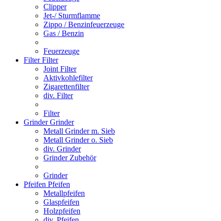
Clipper
Jet-/ Sturmflamme
Zippo / Benzinfeuerzeuge
Gas / Benzin
Feuerzeuge
Filter
Filter
Joint Filter
Aktivkohlefilter
Zigarettenfilter
div. Filter
Filter
Grinder
Grinder
Metall Grinder m. Sieb
Metall Grinder o. Sieb
div. Grinder
Grinder Zubehör
Grinder
Pfeifen
Pfeifen
Metallpfeifen
Glaspfeifen
Holzpfeifen
div. Pfeifen