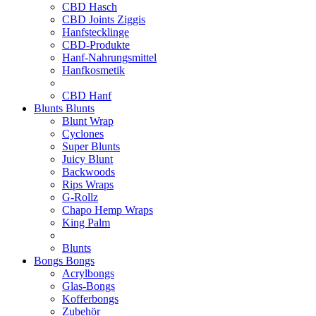
CBD Hasch
CBD Joints Ziggis
Hanfstecklinge
CBD-Produkte
Hanf-Nahrungsmittel
Hanfkosmetik
CBD Hanf
Blunts
Blunts
Blunt Wrap
Cyclones
Super Blunts
Juicy Blunt
Backwoods
Rips Wraps
G-Rollz
Chapo Hemp Wraps
King Palm
Blunts
Bongs
Bongs
Acrylbongs
Glas-Bongs
Kofferbongs
Zubehör