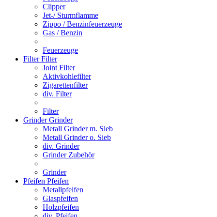
Clipper
Jet-/ Sturmflamme
Zippo / Benzinfeuerzeuge
Gas / Benzin
Feuerzeuge
Filter
Filter
Joint Filter
Aktivkohlefilter
Zigarettenfilter
div. Filter
Filter
Grinder
Grinder
Metall Grinder m. Sieb
Metall Grinder o. Sieb
div. Grinder
Grinder Zubehör
Grinder
Pfeifen
Pfeifen
Metallpfeifen
Glaspfeifen
Holzpfeifen
div. Pfeifen