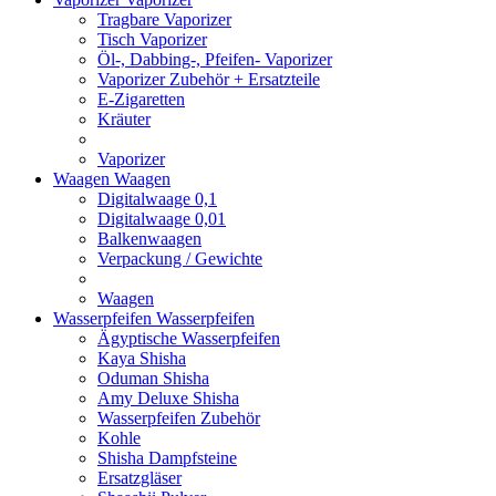
Tragbare Vaporizer
Tisch Vaporizer
Öl-, Dabbing-, Pfeifen- Vaporizer
Vaporizer Zubehör + Ersatzteile
E-Zigaretten
Kräuter
Vaporizer
Waagen
Waagen
Digitalwaage 0,1
Digitalwaage 0,01
Balkenwaagen
Verpackung / Gewichte
Waagen
Wasserpfeifen
Wasserpfeifen
Ägyptische Wasserpfeifen
Kaya Shisha
Oduman Shisha
Amy Deluxe Shisha
Wasserpfeifen Zubehör
Kohle
Shisha Dampfsteine
Ersatzgläser