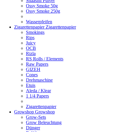
Shaashii Pulver
Ossy Smoke 50g
Ossy Smoke 250g
Wasserpfeifen
Zigarettenpapier
Zigarettenpapier
Smokings
Rips
Juicy
OCB
Rizla
RS Rolls / Elements
Raw Papers
GIZEH
Cones
Drehmaschine
Etuis
Aleda / Klear
1 1/4 Papers
Zigarettenpapier
Growshop
Growshop
Grow-Sets
Grow Beleuchtung
Dünger