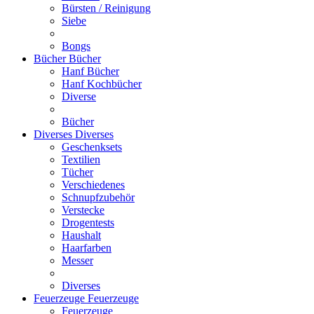
Bürsten / Reinigung
Siebe
Bongs
Bücher
Bücher
Hanf Bücher
Hanf Kochbücher
Diverse
Bücher
Diverses
Diverses
Geschenksets
Textilien
Tücher
Verschiedenes
Schnupfzubehör
Verstecke
Drogentests
Haushalt
Haarfarben
Messer
Diverses
Feuerzeuge
Feuerzeuge
Feuerzeuge