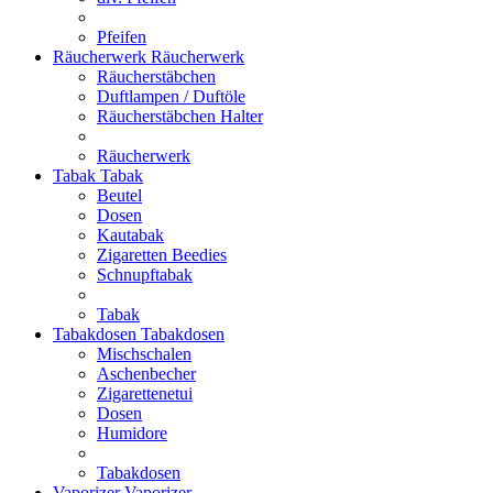
Pfeifen
Räucherwerk
Räucherwerk
Räucherstäbchen
Duftlampen / Duftöle
Räucherstäbchen Halter
Räucherwerk
Tabak
Tabak
Beutel
Dosen
Kautabak
Zigaretten Beedies
Schnupftabak
Tabak
Tabakdosen
Tabakdosen
Mischschalen
Aschenbecher
Zigarettenetui
Dosen
Humidore
Tabakdosen
Vaporizer
Vaporizer