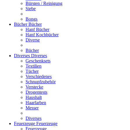
Bürsten / Reinigung
Siebe
Bongs
Bücher
Bücher
Hanf Bücher
Hanf Kochbücher
Diverse
Bücher
Diverses
Diverses
Geschenksets
Textilien
Tücher
Verschiedenes
Schnupfzubehör
Verstecke
Drogentests
Haushalt
Haarfarben
Messer
Diverses
Feuerzeuge
Feuerzeuge
Feuerzeuge