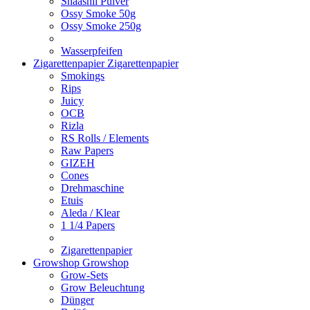
Shaashii Pulver
Ossy Smoke 50g
Ossy Smoke 250g
Wasserpfeifen
Zigarettenpapier
Zigarettenpapier
Smokings
Rips
Juicy
OCB
Rizla
RS Rolls / Elements
Raw Papers
GIZEH
Cones
Drehmaschine
Etuis
Aleda / Klear
1 1/4 Papers
Zigarettenpapier
Growshop
Growshop
Grow-Sets
Grow Beleuchtung
Dünger