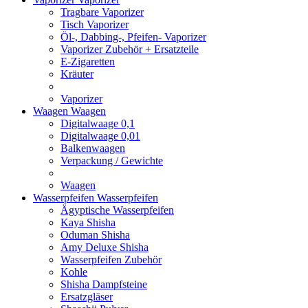
Tragbare Vaporizer
Tisch Vaporizer
Öl-, Dabbing-, Pfeifen- Vaporizer
Vaporizer Zubehör + Ersatzteile
E-Zigaretten
Kräuter
Vaporizer
Waagen
Waagen
Digitalwaage 0,1
Digitalwaage 0,01
Balkenwaagen
Verpackung / Gewichte
Waagen
Wasserpfeifen
Wasserpfeifen
Ägyptische Wasserpfeifen
Kaya Shisha
Oduman Shisha
Amy Deluxe Shisha
Wasserpfeifen Zubehör
Kohle
Shisha Dampfsteine
Ersatzgläser