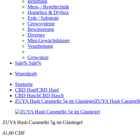
Belüftung
Mess- / Regeltechnik
Homebox & Drybox
Erde / Substrate
Growsysteme
Bewässerung
Diverses
Mini-Gewächshäuser
Verarbeitung
Growshop
Sale%
Sale%
Warenkorb
Startseite
CBD Hanf
CBD Hanf
CBD Hasch
CBD Hasch
ZUYA Hash Caramello 5g im Glastiegel
ZUYA Hash Caramello 
ZUYA Hash Caramello 5g im Glastiegel
41,00 CHF