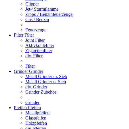
Clipper
Jet-/ Sturmflamme
Zippo / Benzinfeuerzeuge
Gas / Benzin
Feuerzeuge
Filter
Filter
Joint Filter
Aktivkohlefilter
Zigarettenfilter
div. Filter
Filter
Grinder
Grinder
Metall Grinder m. Sieb
Metall Grinder o. Sieb
div. Grinder
Grinder Zubehör
Grinder
Pfeifen
Pfeifen
Metallpfeifen
Glaspfeifen
Holzpfeifen
div. Pfeifen