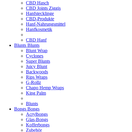
CBD Hasch
CBD Joints Ziggis
Hanfstecklinge
CBD-Produkte
Hanf-Nahrungsmittel
Hanfkosmetik
CBD Hanf
Blunts
Blunts
Blunt Wrap
Cyclones
Super Blunts
Juicy Blunt
Backwoods
Rips Wraps
G-Rollz
Chapo Hemp Wraps
King Palm
Blunts
Bongs
Bongs
Acrylbongs
Glas-Bongs
Kofferbongs
Zubehör