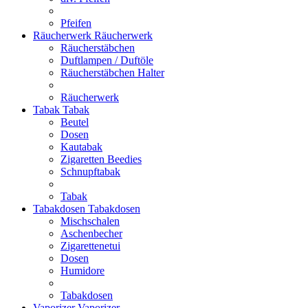
Pfeifen
Räucherwerk
Räucherwerk
Räucherstäbchen
Duftlampen / Duftöle
Räucherstäbchen Halter
Räucherwerk
Tabak
Tabak
Beutel
Dosen
Kautabak
Zigaretten Beedies
Schnupftabak
Tabak
Tabakdosen
Tabakdosen
Mischschalen
Aschenbecher
Zigarettenetui
Dosen
Humidore
Tabakdosen
Vaporizer
Vaporizer