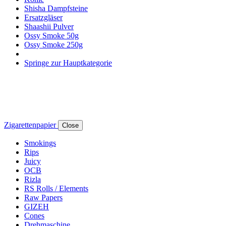
Shisha Dampfsteine
Ersatzgläser
Shaashii Pulver
Ossy Smoke 50g
Ossy Smoke 250g
Springe zur Hauptkategorie
Zigarettenpapier
Close
Smokings
Rips
Juicy
OCB
Rizla
RS Rolls / Elements
Raw Papers
GIZEH
Cones
Drehmaschine