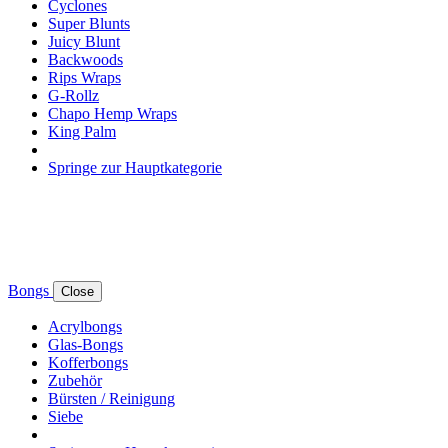
Cyclones
Super Blunts
Juicy Blunt
Backwoods
Rips Wraps
G-Rollz
Chapo Hemp Wraps
King Palm
Springe zur Hauptkategorie
Bongs
Close
Acrylbongs
Glas-Bongs
Kofferbongs
Zubehör
Bürsten / Reinigung
Siebe