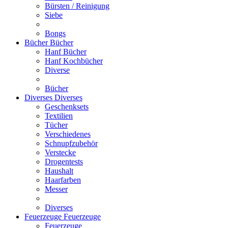
Bürsten / Reinigung
Siebe
Bongs
Bücher
Bücher
Hanf Bücher
Hanf Kochbücher
Diverse
Bücher
Diverses
Diverses
Geschenksets
Textilien
Tücher
Verschiedenes
Schnupfzubehör
Verstecke
Drogentests
Haushalt
Haarfarben
Messer
Diverses
Feuerzeuge
Feuerzeuge
Feuerzeuge