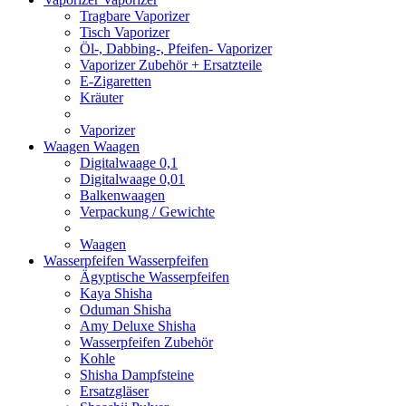
Tragbare Vaporizer
Tisch Vaporizer
Öl-, Dabbing-, Pfeifen- Vaporizer
Vaporizer Zubehör + Ersatzteile
E-Zigaretten
Kräuter
Vaporizer
Waagen
Waagen
Digitalwaage 0,1
Digitalwaage 0,01
Balkenwaagen
Verpackung / Gewichte
Waagen
Wasserpfeifen
Wasserpfeifen
Ägyptische Wasserpfeifen
Kaya Shisha
Oduman Shisha
Amy Deluxe Shisha
Wasserpfeifen Zubehör
Kohle
Shisha Dampfsteine
Ersatzgläser