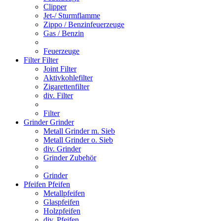
Clipper
Jet-/ Sturmflamme
Zippo / Benzinfeuerzeuge
Gas / Benzin
Feuerzeuge
Filter
Filter
Joint Filter
Aktivkohlefilter
Zigarettenfilter
div. Filter
Filter
Grinder
Grinder
Metall Grinder m. Sieb
Metall Grinder o. Sieb
div. Grinder
Grinder Zubehör
Grinder
Pfeifen
Pfeifen
Metallpfeifen
Glaspfeifen
Holzpfeifen
div. Pfeifen