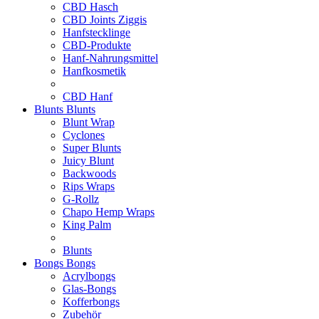
CBD Hasch
CBD Joints Ziggis
Hanfstecklinge
CBD-Produkte
Hanf-Nahrungsmittel
Hanfkosmetik
CBD Hanf
Blunts
Blunts
Blunt Wrap
Cyclones
Super Blunts
Juicy Blunt
Backwoods
Rips Wraps
G-Rollz
Chapo Hemp Wraps
King Palm
Blunts
Bongs
Bongs
Acrylbongs
Glas-Bongs
Kofferbongs
Zubehör