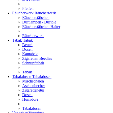
Pfeifen
Räucherwerk
Räucherwerk
Räucherstäbchen
Duftlampen / Duftöle
Räucherstäbchen Halter
Räucherwerk
Tabak
Tabak
Beutel
Dosen
Kautabak
Zigaretten Beedies
Schnupftabak
Tabak
Tabakdosen
Tabakdosen
Mischschalen
Aschenbecher
Zigarettenetui
Dosen
Humidore
Tabakdosen
Vaporizer
Vaporizer