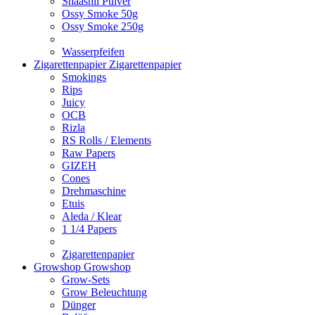
Shaashii Pulver
Ossy Smoke 50g
Ossy Smoke 250g
Wasserpfeifen
Zigarettenpapier
Zigarettenpapier
Smokings
Rips
Juicy
OCB
Rizla
RS Rolls / Elements
Raw Papers
GIZEH
Cones
Drehmaschine
Etuis
Aleda / Klear
1 1/4 Papers
Zigarettenpapier
Growshop
Growshop
Grow-Sets
Grow Beleuchtung
Dünger