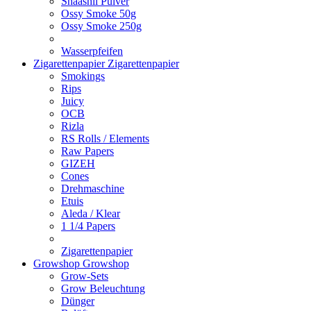
Shaashii Pulver
Ossy Smoke 50g
Ossy Smoke 250g
Wasserpfeifen
Zigarettenpapier
Zigarettenpapier
Smokings
Rips
Juicy
OCB
Rizla
RS Rolls / Elements
Raw Papers
GIZEH
Cones
Drehmaschine
Etuis
Aleda / Klear
1 1/4 Papers
Zigarettenpapier
Growshop
Growshop
Grow-Sets
Grow Beleuchtung
Dünger