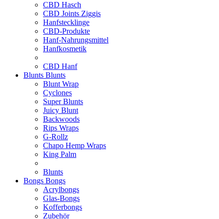
CBD Hasch
CBD Joints Ziggis
Hanfstecklinge
CBD-Produkte
Hanf-Nahrungsmittel
Hanfkosmetik
CBD Hanf
Blunts
Blunts
Blunt Wrap
Cyclones
Super Blunts
Juicy Blunt
Backwoods
Rips Wraps
G-Rollz
Chapo Hemp Wraps
King Palm
Blunts
Bongs
Bongs
Acrylbongs
Glas-Bongs
Kofferbongs
Zubehör