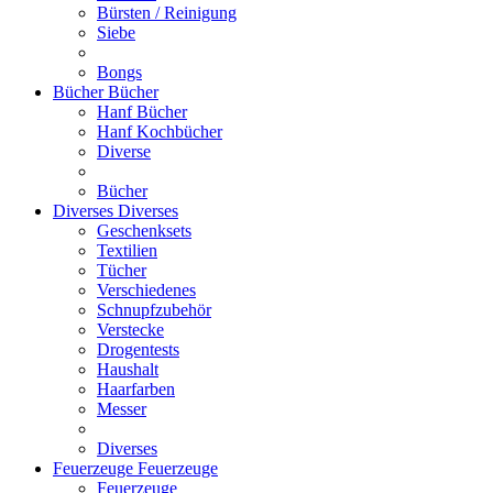
Bürsten / Reinigung
Siebe
Bongs
Bücher
Bücher
Hanf Bücher
Hanf Kochbücher
Diverse
Bücher
Diverses
Diverses
Geschenksets
Textilien
Tücher
Verschiedenes
Schnupfzubehör
Verstecke
Drogentests
Haushalt
Haarfarben
Messer
Diverses
Feuerzeuge
Feuerzeuge
Feuerzeuge