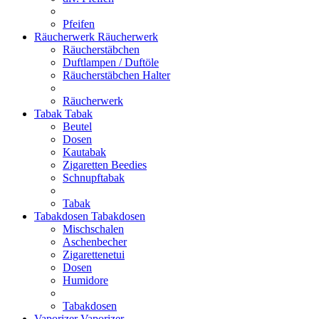
Pfeifen
Räucherwerk
Räucherwerk
Räucherstäbchen
Duftlampen / Duftöle
Räucherstäbchen Halter
Räucherwerk
Tabak
Tabak
Beutel
Dosen
Kautabak
Zigaretten Beedies
Schnupftabak
Tabak
Tabakdosen
Tabakdosen
Mischschalen
Aschenbecher
Zigarettenetui
Dosen
Humidore
Tabakdosen
Vaporizer
Vaporizer