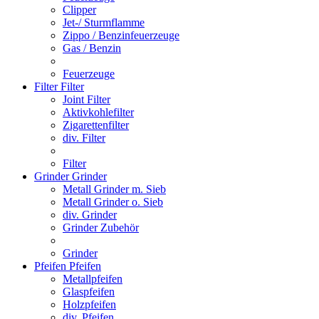
Clipper
Jet-/ Sturmflamme
Zippo / Benzinfeuerzeuge
Gas / Benzin
Feuerzeuge
Filter
Filter
Joint Filter
Aktivkohlefilter
Zigarettenfilter
div. Filter
Filter
Grinder
Grinder
Metall Grinder m. Sieb
Metall Grinder o. Sieb
div. Grinder
Grinder Zubehör
Grinder
Pfeifen
Pfeifen
Metallpfeifen
Glaspfeifen
Holzpfeifen
div. Pfeifen