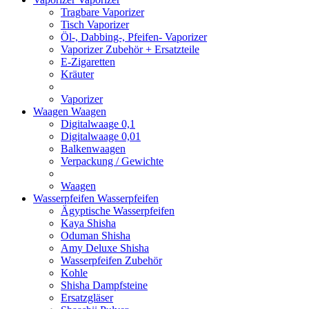
Tragbare Vaporizer
Tisch Vaporizer
Öl-, Dabbing-, Pfeifen- Vaporizer
Vaporizer Zubehör + Ersatzteile
E-Zigaretten
Kräuter
Vaporizer
Waagen
Waagen
Digitalwaage 0,1
Digitalwaage 0,01
Balkenwaagen
Verpackung / Gewichte
Waagen
Wasserpfeifen
Wasserpfeifen
Ägyptische Wasserpfeifen
Kaya Shisha
Oduman Shisha
Amy Deluxe Shisha
Wasserpfeifen Zubehör
Kohle
Shisha Dampfsteine
Ersatzgläser