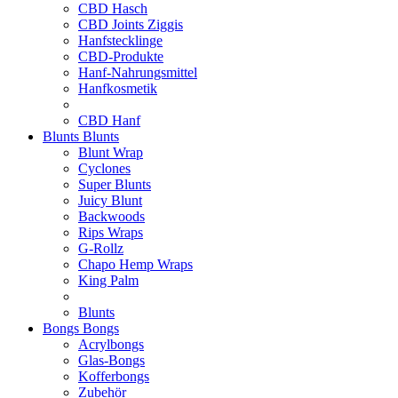
CBD Hasch
CBD Joints Ziggis
Hanfstecklinge
CBD-Produkte
Hanf-Nahrungsmittel
Hanfkosmetik
CBD Hanf
Blunts
Blunts
Blunt Wrap
Cyclones
Super Blunts
Juicy Blunt
Backwoods
Rips Wraps
G-Rollz
Chapo Hemp Wraps
King Palm
Blunts
Bongs
Bongs
Acrylbongs
Glas-Bongs
Kofferbongs
Zubehör