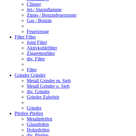
Clipper
Jet-/ Sturmflamme
Zippo / Benzinfeuerzeuge
Gas / Benzin
Feuerzeuge
Filter
Filter
Joint Filter
Aktivkohlefilter
Zigarettenfilter
div. Filter
Filter
Grinder
Grinder
Metall Grinder m. Sieb
Metall Grinder o. Sieb
div. Grinder
Grinder Zubehör
Grinder
Pfeifen
Pfeifen
Metallpfeifen
Glaspfeifen
Holzpfeifen
div. Pfeifen