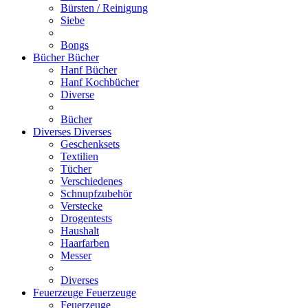
Bürsten / Reinigung
Siebe
Bongs
Bücher
Bücher
Hanf Bücher
Hanf Kochbücher
Diverse
Bücher
Diverses
Diverses
Geschenksets
Textilien
Tücher
Verschiedenes
Schnupfzubehör
Verstecke
Drogentests
Haushalt
Haarfarben
Messer
Diverses
Feuerzeuge
Feuerzeuge
Feuerzeuge