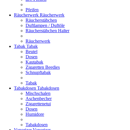
Pfeifen
Räucherwerk
Räucherwerk
Räucherstäbchen
Duftlampen / Duftöle
Räucherstäbchen Halter
Räucherwerk
Tabak
Tabak
Beutel
Dosen
Kautabak
Zigaretten Beedies
Schnupftabak
Tabak
Tabakdosen
Tabakdosen
Mischschalen
Aschenbecher
Zigarettenetui
Dosen
Humidore
Tabakdosen
Vaporizer
Vaporizer