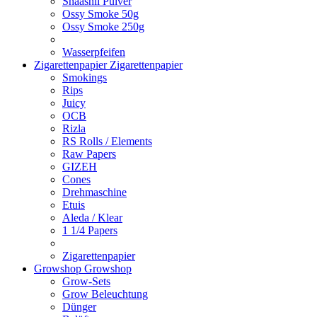
Shaashii Pulver
Ossy Smoke 50g
Ossy Smoke 250g
Wasserpfeifen
Zigarettenpapier
Zigarettenpapier
Smokings
Rips
Juicy
OCB
Rizla
RS Rolls / Elements
Raw Papers
GIZEH
Cones
Drehmaschine
Etuis
Aleda / Klear
1 1/4 Papers
Zigarettenpapier
Growshop
Growshop
Grow-Sets
Grow Beleuchtung
Dünger