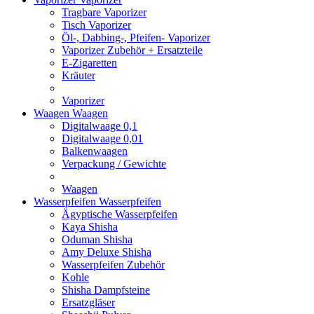
Tragbare Vaporizer
Tisch Vaporizer
Öl-, Dabbing-, Pfeifen- Vaporizer
Vaporizer Zubehör + Ersatzteile
E-Zigaretten
Kräuter
Vaporizer
Waagen
Waagen
Digitalwaage 0,1
Digitalwaage 0,01
Balkenwaagen
Verpackung / Gewichte
Waagen
Wasserpfeifen
Wasserpfeifen
Ägyptische Wasserpfeifen
Kaya Shisha
Oduman Shisha
Amy Deluxe Shisha
Wasserpfeifen Zubehör
Kohle
Shisha Dampfsteine
Ersatzgläser