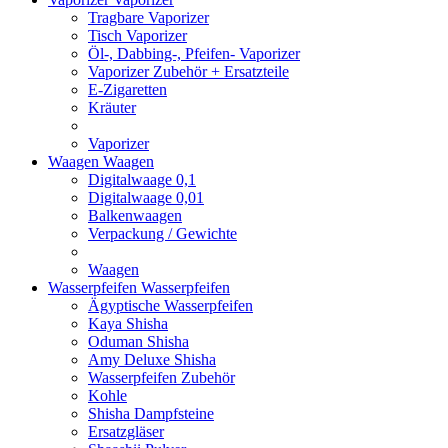
Tragbare Vaporizer
Tisch Vaporizer
Öl-, Dabbing-, Pfeifen- Vaporizer
Vaporizer Zubehör + Ersatzteile
E-Zigaretten
Kräuter
Vaporizer
Waagen
Waagen
Digitalwaage 0,1
Digitalwaage 0,01
Balkenwaagen
Verpackung / Gewichte
Waagen
Wasserpfeifen
Wasserpfeifen
Ägyptische Wasserpfeifen
Kaya Shisha
Oduman Shisha
Amy Deluxe Shisha
Wasserpfeifen Zubehör
Kohle
Shisha Dampfsteine
Ersatzgläser