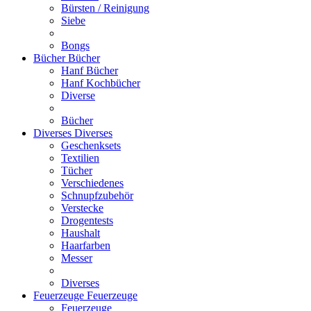
Bürsten / Reinigung
Siebe
Bongs
Bücher
Bücher
Hanf Bücher
Hanf Kochbücher
Diverse
Bücher
Diverses
Diverses
Geschenksets
Textilien
Tücher
Verschiedenes
Schnupfzubehör
Verstecke
Drogentests
Haushalt
Haarfarben
Messer
Diverses
Feuerzeuge
Feuerzeuge
Feuerzeuge