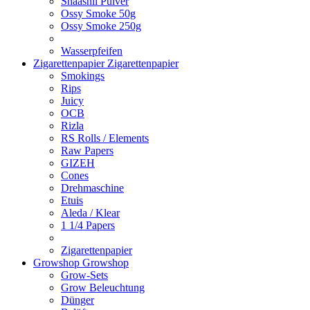
Shaashii Pulver
Ossy Smoke 50g
Ossy Smoke 250g
Wasserpfeifen
Zigarettenpapier
Zigarettenpapier
Smokings
Rips
Juicy
OCB
Rizla
RS Rolls / Elements
Raw Papers
GIZEH
Cones
Drehmaschine
Etuis
Aleda / Klear
1 1/4 Papers
Zigarettenpapier
Growshop
Growshop
Grow-Sets
Grow Beleuchtung
Dünger