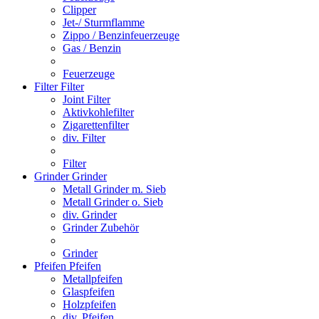
Clipper
Jet-/ Sturmflamme
Zippo / Benzinfeuerzeuge
Gas / Benzin
Feuerzeuge
Filter
Filter
Joint Filter
Aktivkohlefilter
Zigarettenfilter
div. Filter
Filter
Grinder
Grinder
Metall Grinder m. Sieb
Metall Grinder o. Sieb
div. Grinder
Grinder Zubehör
Grinder
Pfeifen
Pfeifen
Metallpfeifen
Glaspfeifen
Holzpfeifen
div. Pfeifen