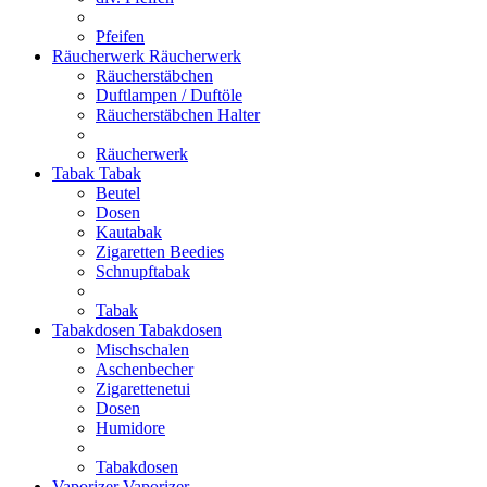
Pfeifen
Räucherwerk
Räucherwerk
Räucherstäbchen
Duftlampen / Duftöle
Räucherstäbchen Halter
Räucherwerk
Tabak
Tabak
Beutel
Dosen
Kautabak
Zigaretten Beedies
Schnupftabak
Tabak
Tabakdosen
Tabakdosen
Mischschalen
Aschenbecher
Zigarettenetui
Dosen
Humidore
Tabakdosen
Vaporizer
Vaporizer