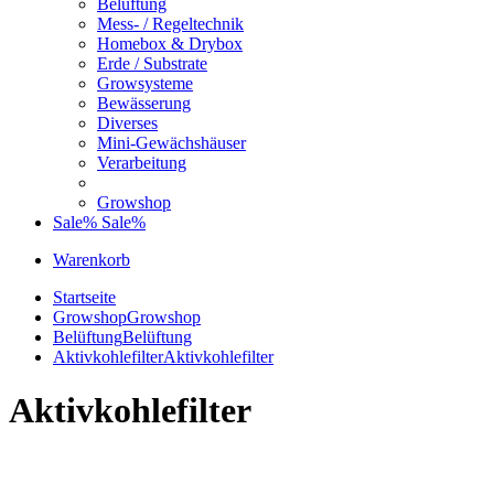
Belüftung
Mess- / Regeltechnik
Homebox & Drybox
Erde / Substrate
Growsysteme
Bewässerung
Diverses
Mini-Gewächshäuser
Verarbeitung
Growshop
Sale%
Sale%
Warenkorb
Startseite
Growshop
Growshop
Belüftung
Belüftung
Aktivkohlefilter
Aktivkohlefilter
Aktivkohlefilter