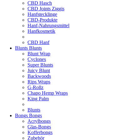
CBD Hasch
CBD Joints Ziggis
Hanfstecklinge
CBD-Produkte
Hanf-Nahrungsmittel
Hanfkosmetik
CBD Hanf
Blunts
Blunts
Blunt Wrap
Cyclones
Super Blunts
Juicy Blunt
Backwoods
Rips Wraps
G-Rollz
Chapo Hemp Wraps
King Palm
Blunts
Bongs
Bongs
Acrylbongs
Glas-Bongs
Kofferbongs
Zubehör