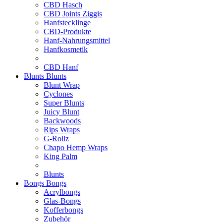
CBD Hasch
CBD Joints Ziggis
Hanfstecklinge
CBD-Produkte
Hanf-Nahrungsmittel
Hanfkosmetik
CBD Hanf
Blunts
Blunts
Blunt Wrap
Cyclones
Super Blunts
Juicy Blunt
Backwoods
Rips Wraps
G-Rollz
Chapo Hemp Wraps
King Palm
Blunts
Bongs
Bongs
Acrylbongs
Glas-Bongs
Kofferbongs
Zubehör