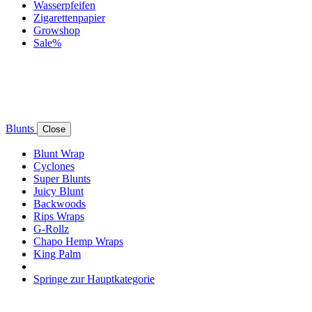
Wasserpfeifen
Zigarettenpapier
Growshop
Sale%
Blunts
Close
Blunt Wrap
Cyclones
Super Blunts
Juicy Blunt
Backwoods
Rips Wraps
G-Rollz
Chapo Hemp Wraps
King Palm
Springe zur Hauptkategorie