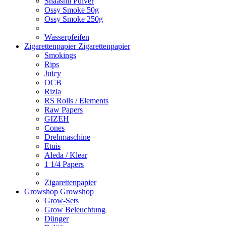
Shaashii Pulver
Ossy Smoke 50g
Ossy Smoke 250g
Wasserpfeifen
Zigarettenpapier
Zigarettenpapier
Smokings
Rips
Juicy
OCB
Rizla
RS Rolls / Elements
Raw Papers
GIZEH
Cones
Drehmaschine
Etuis
Aleda / Klear
1 1/4 Papers
Zigarettenpapier
Growshop
Growshop
Grow-Sets
Grow Beleuchtung
Dünger