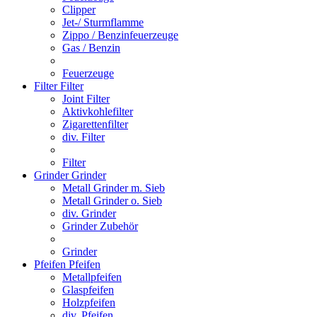
Clipper
Jet-/ Sturmflamme
Zippo / Benzinfeuerzeuge
Gas / Benzin
Feuerzeuge
Filter
Filter
Joint Filter
Aktivkohlefilter
Zigarettenfilter
div. Filter
Filter
Grinder
Grinder
Metall Grinder m. Sieb
Metall Grinder o. Sieb
div. Grinder
Grinder Zubehör
Grinder
Pfeifen
Pfeifen
Metallpfeifen
Glaspfeifen
Holzpfeifen
div. Pfeifen