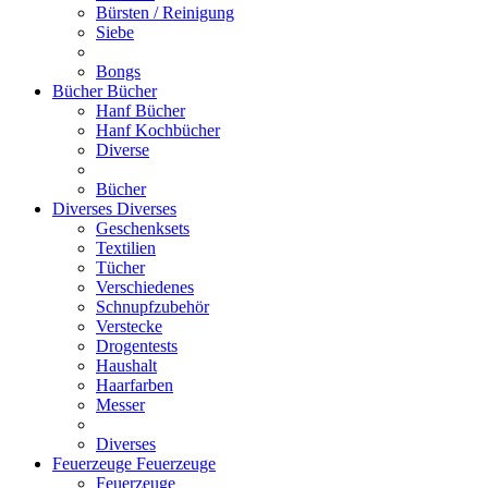
Bürsten / Reinigung
Siebe
Bongs
Bücher
Bücher
Hanf Bücher
Hanf Kochbücher
Diverse
Bücher
Diverses
Diverses
Geschenksets
Textilien
Tücher
Verschiedenes
Schnupfzubehör
Verstecke
Drogentests
Haushalt
Haarfarben
Messer
Diverses
Feuerzeuge
Feuerzeuge
Feuerzeuge