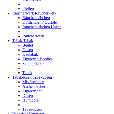
Pfeifen
Räucherwerk
Räucherwerk
Räucherstäbchen
Duftlampen / Duftöle
Räucherstäbchen Halter
Räucherwerk
Tabak
Tabak
Beutel
Dosen
Kautabak
Zigaretten Beedies
Schnupftabak
Tabak
Tabakdosen
Tabakdosen
Mischschalen
Aschenbecher
Zigarettenetui
Dosen
Humidore
Tabakdosen
Vaporizer
Vaporizer