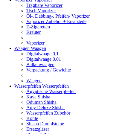
Tragbare Vaporizer
Tisch Vaporizer
Öl-, Dabbing-, Pfeifen- Vaporizer
Vaporizer Zubehör + Ersatzteile
E-Zigaretten
Kräuter
Vaporizer
Waagen
Waagen
Digitalwaage 0,1
Digitalwaage 0,01
Balkenwaagen
Verpackung / Gewichte
Waagen
Wasserpfeifen
Wasserpfeifen
Ägyptische Wasserpfeifen
Kaya Shisha
Oduman Shisha
Amy Deluxe Shisha
Wasserpfeifen Zubehör
Kohle
Shisha Dampfsteine
Ersatzgläser