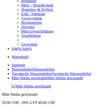
Belüftung
Mess- / Regeltechnik
Homebox & Drybox
Erde / Substrate
Growsysteme
Bewässerung
Diverses
Mini-Gewächshäuser
Verarbeitung
Growshop
Sale%
Sale%
Warenkorb
Startseite
Wasserpfeifen
Wasserpfeifen
Ägyptische Wasserpfeifen
Ägyptische Wasserpfeifen
Mini Shisha geschraubt
Mini Shisha geschraubt
Mini Shisha geschraubt
29,90 CHF
-39%
UVP 49,00 CHF