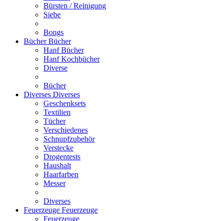
Bürsten / Reinigung
Siebe
Bongs
Bücher
Bücher
Hanf Bücher
Hanf Kochbücher
Diverse
Bücher
Diverses
Diverses
Geschenksets
Textilien
Tücher
Verschiedenes
Schnupfzubehör
Verstecke
Drogentests
Haushalt
Haarfarben
Messer
Diverses
Feuerzeuge
Feuerzeuge
Feuerzeuge