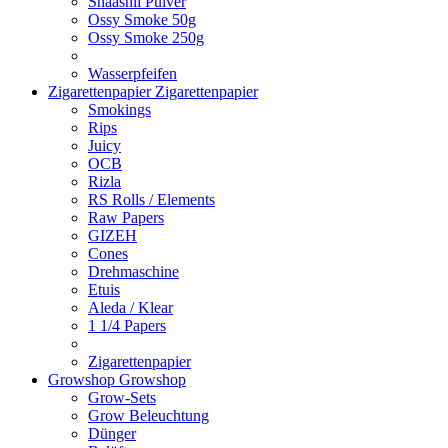
Shaashii Pulver
Ossy Smoke 50g
Ossy Smoke 250g
Wasserpfeifen
Zigarettenpapier
Zigarettenpapier
Smokings
Rips
Juicy
OCB
Rizla
RS Rolls / Elements
Raw Papers
GIZEH
Cones
Drehmaschine
Etuis
Aleda / Klear
1 1/4 Papers
Zigarettenpapier
Growshop
Growshop
Grow-Sets
Grow Beleuchtung
Dünger