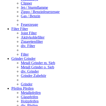
Clipper
Jet-/ Sturmflamme
Zippo / Benzinfeuerzeuge
Gas / Benzin
Feuerzeuge
Filter
Filter
Joint Filter
Aktivkohlefilter
Zigarettenfilter
div. Filter
Filter
Grinder
Grinder
Metall Grinder m. Sieb
Metall Grinder o. Sieb
div. Grinder
Grinder Zubehör
Grinder
Pfeifen
Pfeifen
Metallpfeifen
Glaspfeifen
Holzpfeifen
div. Pfeifen