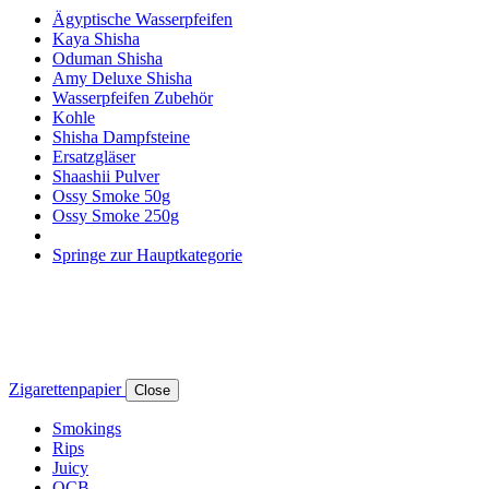
Ägyptische Wasserpfeifen
Kaya Shisha
Oduman Shisha
Amy Deluxe Shisha
Wasserpfeifen Zubehör
Kohle
Shisha Dampfsteine
Ersatzgläser
Shaashii Pulver
Ossy Smoke 50g
Ossy Smoke 250g
Springe zur Hauptkategorie
Zigarettenpapier
Close
Smokings
Rips
Juicy
OCB