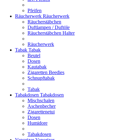
Pfeifen
Räucherwerk
Räucherwerk
Räucherstäbchen
Duftlampen / Duftöle
Räucherstäbchen Halter
Räucherwerk
Tabak
Tabak
Beutel
Dosen
Kautabak
Zigaretten Beedies
Schnupftabak
Tabak
Tabakdosen
Tabakdosen
Mischschalen
Aschenbecher
Zigarettenetui
Dosen
Humidore
Tabakdosen
Vaporizer
Vaporizer