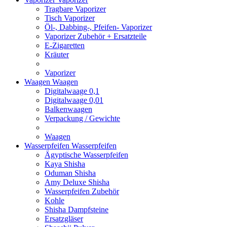
Tragbare Vaporizer
Tisch Vaporizer
Öl-, Dabbing-, Pfeifen- Vaporizer
Vaporizer Zubehör + Ersatzteile
E-Zigaretten
Kräuter
Vaporizer
Waagen
Waagen
Digitalwaage 0,1
Digitalwaage 0,01
Balkenwaagen
Verpackung / Gewichte
Waagen
Wasserpfeifen
Wasserpfeifen
Ägyptische Wasserpfeifen
Kaya Shisha
Oduman Shisha
Amy Deluxe Shisha
Wasserpfeifen Zubehör
Kohle
Shisha Dampfsteine
Ersatzgläser