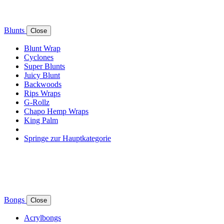
Blunts
Close
Blunt Wrap
Cyclones
Super Blunts
Juicy Blunt
Backwoods
Rips Wraps
G-Rollz
Chapo Hemp Wraps
King Palm
Springe zur Hauptkategorie
Bongs
Close
Acrylbongs