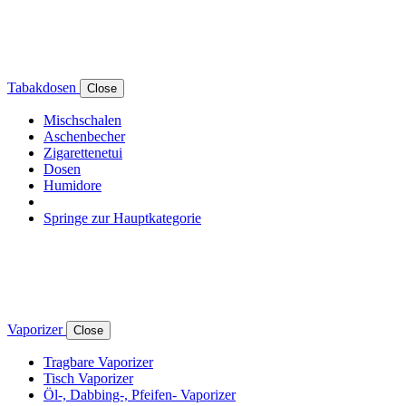
Tabakdosen
Close
Mischschalen
Aschenbecher
Zigarettenetui
Dosen
Humidore
Springe zur Hauptkategorie
Vaporizer
Close
Tragbare Vaporizer
Tisch Vaporizer
Öl-, Dabbing-, Pfeifen- Vaporizer