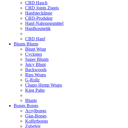
CBD Hasch
CBD Joints Ziggis
Hanfstecklinge
CBD-Produkte
Hanf-Nahrungsmittel
Hanfkosmetik
CBD Hanf
Blunts
Blunts
Blunt Wrap
Cyclones
Super Blunts
Juicy Blunt
Backwoods
Rips Wraps
G-Rollz
Chapo Hemp Wraps
King Palm
Blunts
Bongs
Bongs
Acrylbongs
Glas-Bongs
Kofferbongs
Zubehör