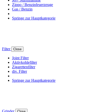
Jet-/ Sturmflamme
Zippo / Benzinfeuerzeuge
Gas / Benzin
Springe zur Hauptkategorie
Filter
Close
Joint Filter
Aktivkohlefilter
Zigarettenfilter
div. Filter
Springe zur Hauptkategorie
Grinder
Close