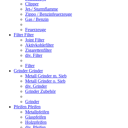
Clipper
Jet-/ Sturmflamme
Zippo / Benzinfeuerzeuge
Gas / Benzin
Feuerzeuge
Filter
Filter
Joint Filter
Aktivkohlefilter
Zigarettenfilter
div. Filter
Filter
Grinder
Grinder
Metall Grinder m. Sieb
Metall Grinder o. Sieb
div. Grinder
Grinder Zubehör
Grinder
Pfeifen
Pfeifen
Metallpfeifen
Glaspfeifen
Holzpfeifen
div. Pfeifen