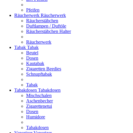
Pfeifen
Räucherwerk
Räucherwerk
Räucherstäbchen
Duftlampen / Duftöle
Räucherstäbchen Halter
Räucherwerk
Tabak
Tabak
Beutel
Dosen
Kautabak
Zigaretten Beedies
Schnupftabak
Tabak
Tabakdosen
Tabakdosen
Mischschalen
Aschenbecher
Zigarettenetui
Dosen
Humidore
Tabakdosen
Vaporizer
Vaporizer