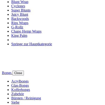
Blunt Wrap
Cyclones
Super Blunts
Juicy Blunt
Backwoods
Rips Wraps
G-Rollz
Chapo Hemp Wraps
King Palm
Springe zur Hauptkategorie
Bongs
Close
Acrylbongs
Glas-Bongs
Kofferbongs
Zubehör
Bürsten / Reinigung
Siebe