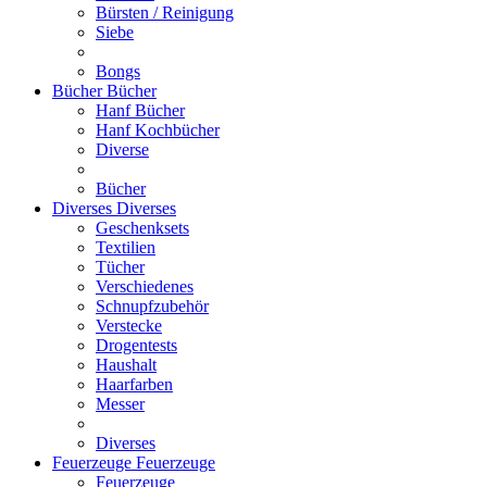
Bürsten / Reinigung
Siebe
Bongs
Bücher
Bücher
Hanf Bücher
Hanf Kochbücher
Diverse
Bücher
Diverses
Diverses
Geschenksets
Textilien
Tücher
Verschiedenes
Schnupfzubehör
Verstecke
Drogentests
Haushalt
Haarfarben
Messer
Diverses
Feuerzeuge
Feuerzeuge
Feuerzeuge