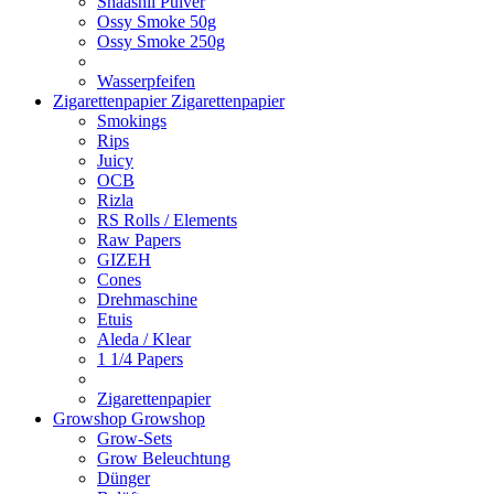
Shaashii Pulver
Ossy Smoke 50g
Ossy Smoke 250g
Wasserpfeifen
Zigarettenpapier
Zigarettenpapier
Smokings
Rips
Juicy
OCB
Rizla
RS Rolls / Elements
Raw Papers
GIZEH
Cones
Drehmaschine
Etuis
Aleda / Klear
1 1/4 Papers
Zigarettenpapier
Growshop
Growshop
Grow-Sets
Grow Beleuchtung
Dünger