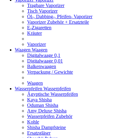
Tragbare Vaporizer
Tisch Vaporizer
Öl-, Dabbing-, Pfeifen- Vaporizer
Vaporizer Zubehör + Ersatzteile
E-Zigaretten
Kräuter
Vaporizer
Waagen
Waagen
Digitalwaage 0,1
Digitalwaage 0,01
Balkenwaagen
Verpackung / Gewichte
Waagen
Wasserpfeifen
Wasserpfeifen
Ägyptische Wasserpfeifen
Kaya Shisha
Oduman Shisha
Amy Deluxe Shisha
Wasserpfeifen Zubehör
Kohle
Shisha Dampfsteine
Ersatzgläser