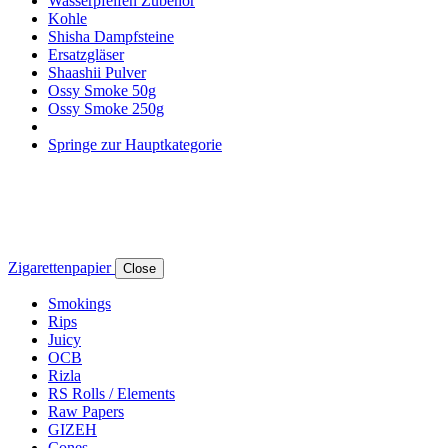
Wasserpfeifen Zubehör
Kohle
Shisha Dampfsteine
Ersatzgläser
Shaashii Pulver
Ossy Smoke 50g
Ossy Smoke 250g
Springe zur Hauptkategorie
Zigarettenpapier
Close
Smokings
Rips
Juicy
OCB
Rizla
RS Rolls / Elements
Raw Papers
GIZEH
Cones