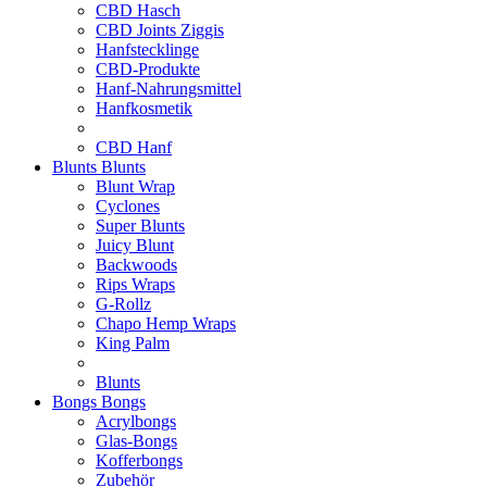
CBD Hasch
CBD Joints Ziggis
Hanfstecklinge
CBD-Produkte
Hanf-Nahrungsmittel
Hanfkosmetik
CBD Hanf
Blunts
Blunts
Blunt Wrap
Cyclones
Super Blunts
Juicy Blunt
Backwoods
Rips Wraps
G-Rollz
Chapo Hemp Wraps
King Palm
Blunts
Bongs
Bongs
Acrylbongs
Glas-Bongs
Kofferbongs
Zubehör