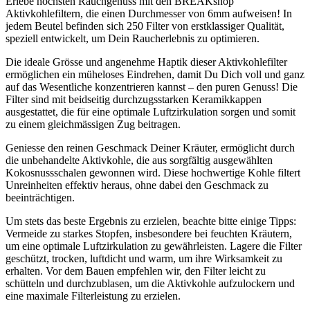
Erlebe höchsten Rauchgenuss mit den BREAKshop
Aktivkohlefiltern, die einen Durchmesser von 6mm aufweisen! In
jedem Beutel befinden sich 250 Filter von erstklassiger Qualität,
speziell entwickelt, um Dein Raucherlebnis zu optimieren.
Die ideale Grösse und angenehme Haptik dieser Aktivkohlefilter
ermöglichen ein müheloses Eindrehen, damit Du Dich voll und ganz
auf das Wesentliche konzentrieren kannst – den puren Genuss! Die
Filter sind mit beidseitig durchzugsstarken Keramikkappen
ausgestattet, die für eine optimale Luftzirkulation sorgen und somit
zu einem gleichmässigen Zug beitragen.
Geniesse den reinen Geschmack Deiner Kräuter, ermöglicht durch
die unbehandelte Aktivkohle, die aus sorgfältig ausgewählten
Kokosnussschalen gewonnen wird. Diese hochwertige Kohle filtert
Unreinheiten effektiv heraus, ohne dabei den Geschmack zu
beeinträchtigen.
Um stets das beste Ergebnis zu erzielen, beachte bitte einige Tipps:
Vermeide zu starkes Stopfen, insbesondere bei feuchten Kräutern,
um eine optimale Luftzirkulation zu gewährleisten. Lagere die Filter
geschützt, trocken, luftdicht und warm, um ihre Wirksamkeit zu
erhalten. Vor dem Bauen empfehlen wir, den Filter leicht zu
schütteln und durchzublasen, um die Aktivkohle aufzulockern und
eine maximale Filterleistung zu erzielen.