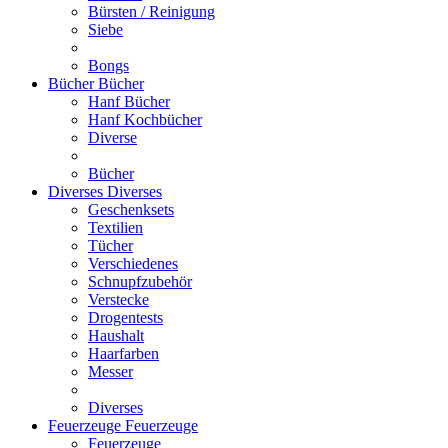
Bürsten / Reinigung
Siebe
Bongs
Bücher
Bücher
Hanf Bücher
Hanf Kochbücher
Diverse
Bücher
Diverses
Diverses
Geschenksets
Textilien
Tücher
Verschiedenes
Schnupfzubehör
Verstecke
Drogentests
Haushalt
Haarfarben
Messer
Diverses
Feuerzeuge
Feuerzeuge
Feuerzeuge