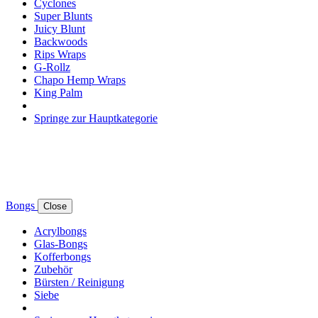
Cyclones
Super Blunts
Juicy Blunt
Backwoods
Rips Wraps
G-Rollz
Chapo Hemp Wraps
King Palm
Springe zur Hauptkategorie
Bongs
Close
Acrylbongs
Glas-Bongs
Kofferbongs
Zubehör
Bürsten / Reinigung
Siebe