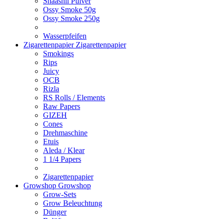
Shaashii Pulver
Ossy Smoke 50g
Ossy Smoke 250g
Wasserpfeifen
Zigarettenpapier
Zigarettenpapier
Smokings
Rips
Juicy
OCB
Rizla
RS Rolls / Elements
Raw Papers
GIZEH
Cones
Drehmaschine
Etuis
Aleda / Klear
1 1/4 Papers
Zigarettenpapier
Growshop
Growshop
Grow-Sets
Grow Beleuchtung
Dünger