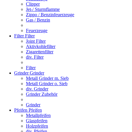
Clipper
Jet-/ Sturmflamme
Zippo / Benzinfeuerzeuge
Gas / Benzin
Feuerzeuge
Filter
Filter
Joint Filter
Aktivkohlefilter
Zigarettenfilter
div. Filter
Filter
Grinder
Grinder
Metall Grinder m. Sieb
Metall Grinder o. Sieb
div. Grinder
Grinder Zubehör
Grinder
Pfeifen
Pfeifen
Metallpfeifen
Glaspfeifen
Holzpfeifen
div. Pfeifen