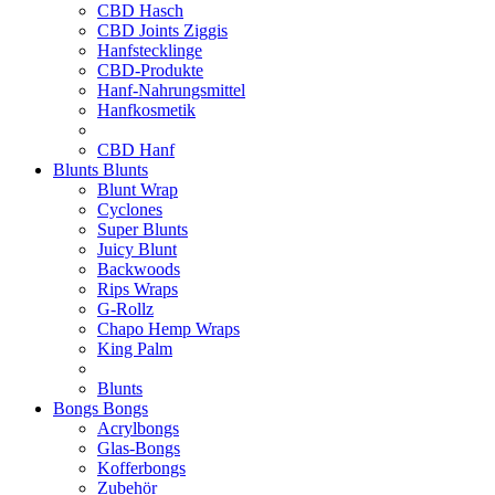
CBD Hasch
CBD Joints Ziggis
Hanfstecklinge
CBD-Produkte
Hanf-Nahrungsmittel
Hanfkosmetik
CBD Hanf
Blunts
Blunts
Blunt Wrap
Cyclones
Super Blunts
Juicy Blunt
Backwoods
Rips Wraps
G-Rollz
Chapo Hemp Wraps
King Palm
Blunts
Bongs
Bongs
Acrylbongs
Glas-Bongs
Kofferbongs
Zubehör