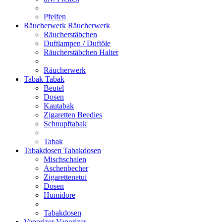
Pfeifen
Räucherwerk
Räucherwerk
Räucherstäbchen
Duftlampen / Duftöle
Räucherstäbchen Halter
Räucherwerk
Tabak
Tabak
Beutel
Dosen
Kautabak
Zigaretten Beedies
Schnupftabak
Tabak
Tabakdosen
Tabakdosen
Mischschalen
Aschenbecher
Zigarettenetui
Dosen
Humidore
Tabakdosen
Vaporizer
Vaporizer