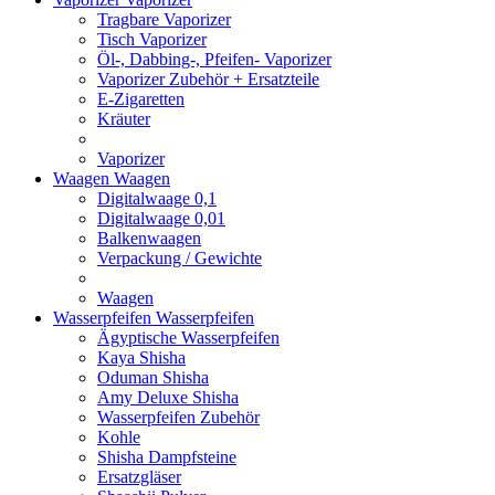
Tragbare Vaporizer
Tisch Vaporizer
Öl-, Dabbing-, Pfeifen- Vaporizer
Vaporizer Zubehör + Ersatzteile
E-Zigaretten
Kräuter
Vaporizer
Waagen
Waagen
Digitalwaage 0,1
Digitalwaage 0,01
Balkenwaagen
Verpackung / Gewichte
Waagen
Wasserpfeifen
Wasserpfeifen
Ägyptische Wasserpfeifen
Kaya Shisha
Oduman Shisha
Amy Deluxe Shisha
Wasserpfeifen Zubehör
Kohle
Shisha Dampfsteine
Ersatzgläser