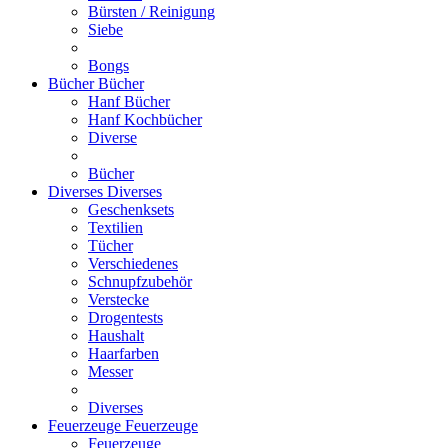
Bürsten / Reinigung
Siebe
Bongs
Bücher
Bücher
Hanf Bücher
Hanf Kochbücher
Diverse
Bücher
Diverses
Diverses
Geschenksets
Textilien
Tücher
Verschiedenes
Schnupfzubehör
Verstecke
Drogentests
Haushalt
Haarfarben
Messer
Diverses
Feuerzeuge
Feuerzeuge
Feuerzeuge