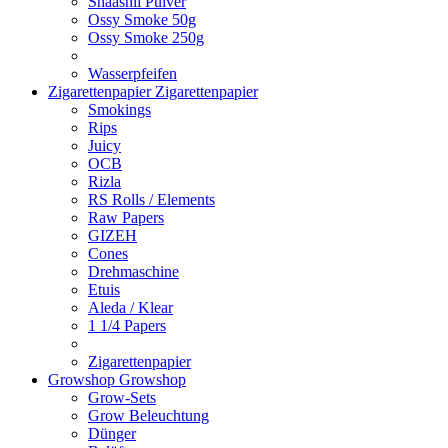
Shaashii Pulver
Ossy Smoke 50g
Ossy Smoke 250g
Wasserpfeifen
Zigarettenpapier
Zigarettenpapier
Smokings
Rips
Juicy
OCB
Rizla
RS Rolls / Elements
Raw Papers
GIZEH
Cones
Drehmaschine
Etuis
Aleda / Klear
1 1/4 Papers
Zigarettenpapier
Growshop
Growshop
Grow-Sets
Grow Beleuchtung
Dünger