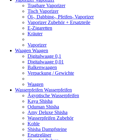
Tragbare Vaporizer
Tisch Vaporizer
Öl-, Dabbing-, Pfeifen- Vaporizer
Vaporizer Zubehör + Ersatzteile
E-Zigaretten
Kräuter
Vaporizer
Waagen
Waagen
Digitalwaage 0,1
Digitalwaage 0,01
Balkenwaagen
Verpackung / Gewichte
Waagen
Wasserpfeifen
Wasserpfeifen
Ägyptische Wasserpfeifen
Kaya Shisha
Oduman Shisha
Amy Deluxe Shisha
Wasserpfeifen Zubehör
Kohle
Shisha Dampfsteine
Ersatzgläser