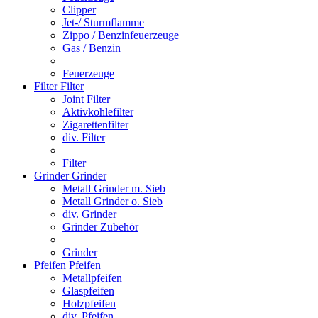
Clipper
Jet-/ Sturmflamme
Zippo / Benzinfeuerzeuge
Gas / Benzin
Feuerzeuge
Filter
Filter
Joint Filter
Aktivkohlefilter
Zigarettenfilter
div. Filter
Filter
Grinder
Grinder
Metall Grinder m. Sieb
Metall Grinder o. Sieb
div. Grinder
Grinder Zubehör
Grinder
Pfeifen
Pfeifen
Metallpfeifen
Glaspfeifen
Holzpfeifen
div. Pfeifen