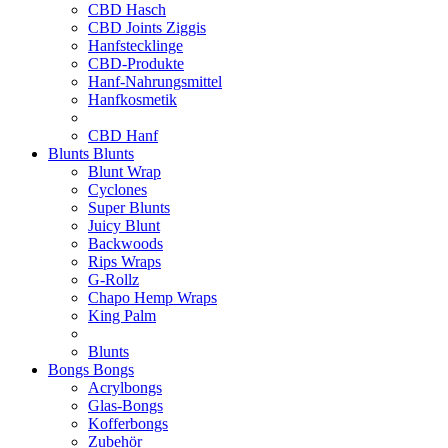
CBD Hasch
CBD Joints Ziggis
Hanfstecklinge
CBD-Produkte
Hanf-Nahrungsmittel
Hanfkosmetik
CBD Hanf
Blunts
Blunts
Blunt Wrap
Cyclones
Super Blunts
Juicy Blunt
Backwoods
Rips Wraps
G-Rollz
Chapo Hemp Wraps
King Palm
Blunts
Bongs
Bongs
Acrylbongs
Glas-Bongs
Kofferbongs
Zubehör