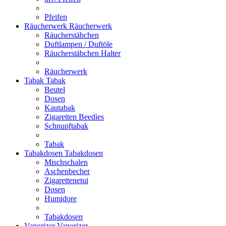
Pfeifen
Räucherwerk
Räucherwerk
Räucherstäbchen
Duftlampen / Duftöle
Räucherstäbchen Halter
Räucherwerk
Tabak
Tabak
Beutel
Dosen
Kautabak
Zigaretten Beedies
Schnupftabak
Tabak
Tabakdosen
Tabakdosen
Mischschalen
Aschenbecher
Zigarettenetui
Dosen
Humidore
Tabakdosen
Vaporizer
Vaporizer