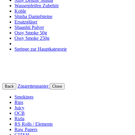
Amy Deluxe Shisha
Wasserpfeifen Zubehör
Kohle
Shisha Dampfsteine
Ersatzgläser
Shaashii Pulver
Ossy Smoke 50g
Ossy Smoke 250g
Springe zur Hauptkategorie
Zigarettenpapier
Back
Close
Smokings
Rips
Juicy
OCB
Rizla
RS Rolls / Elements
Raw Papers
GIZEH