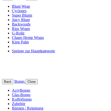
Blunt Wrap
Cyclones
Super Blunts
Juicy Blunt
Backwoods
Rips Wraps
G-Rollz
Chapo Hemp Wraps
King Palm
Springe zur Hauptkategorie
Bongs
Back
Close
Acrylbongs
Glas-Bongs
Kofferbongs
Zubehör
Bürsten / Reinigung