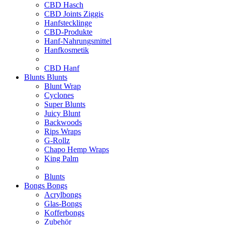
CBD Hasch
CBD Joints Ziggis
Hanfstecklinge
CBD-Produkte
Hanf-Nahrungsmittel
Hanfkosmetik
CBD Hanf
Blunts
Blunts
Blunt Wrap
Cyclones
Super Blunts
Juicy Blunt
Backwoods
Rips Wraps
G-Rollz
Chapo Hemp Wraps
King Palm
Blunts
Bongs
Bongs
Acrylbongs
Glas-Bongs
Kofferbongs
Zubehör