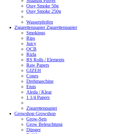
Shaashii Pulver
Ossy Smoke 50g
Ossy Smoke 250g
Wasserpfeifen
Zigarettenpapier
Zigarettenpapier
Smokings
Rips
Juicy
OCB
Rizla
RS Rolls / Elements
Raw Papers
GIZEH
Cones
Drehmaschine
Etuis
Aleda / Klear
1 1/4 Papers
Zigarettenpapier
Growshop
Growshop
Grow-Sets
Grow Beleuchtung
Dünger