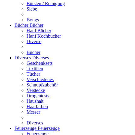
Bürsten / Reinigung
Siebe
Bongs
Bücher
Bücher
Hanf Bücher
Hanf Kochbücher
Diverse
Bücher
Diverses
Diverses
Geschenksets
Textilien
Tücher
Verschiedenes
Schnupfzubehör
Verstecke
Drogentests
Haushalt
Haarfarben
Messer
Diverses
Feuerzeuge
Feuerzeuge
Feuerzeuge