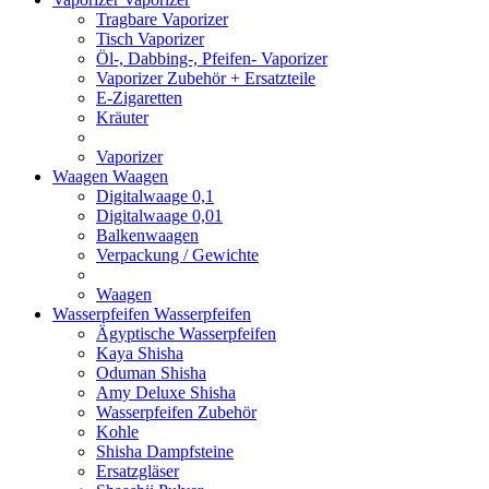
Tragbare Vaporizer
Tisch Vaporizer
Öl-, Dabbing-, Pfeifen- Vaporizer
Vaporizer Zubehör + Ersatzteile
E-Zigaretten
Kräuter
Vaporizer
Waagen
Waagen
Digitalwaage 0,1
Digitalwaage 0,01
Balkenwaagen
Verpackung / Gewichte
Waagen
Wasserpfeifen
Wasserpfeifen
Ägyptische Wasserpfeifen
Kaya Shisha
Oduman Shisha
Amy Deluxe Shisha
Wasserpfeifen Zubehör
Kohle
Shisha Dampfsteine
Ersatzgläser