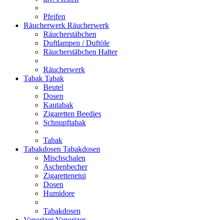
Pfeifen
Räucherwerk
Räucherwerk
Räucherstäbchen
Duftlampen / Duftöle
Räucherstäbchen Halter
Räucherwerk
Tabak
Tabak
Beutel
Dosen
Kautabak
Zigaretten Beedies
Schnupftabak
Tabak
Tabakdosen
Tabakdosen
Mischschalen
Aschenbecher
Zigarettenetui
Dosen
Humidore
Tabakdosen
Vaporizer
Vaporizer