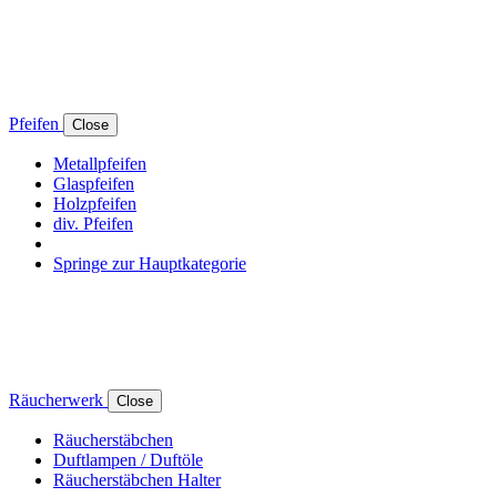
Pfeifen
Close
Metallpfeifen
Glaspfeifen
Holzpfeifen
div. Pfeifen
Springe zur Hauptkategorie
Räucherwerk
Close
Räucherstäbchen
Duftlampen / Duftöle
Räucherstäbchen Halter