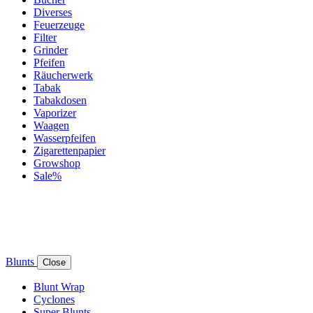
Diverses
Feuerzeuge
Filter
Grinder
Pfeifen
Räucherwerk
Tabak
Tabakdosen
Vaporizer
Waagen
Wasserpfeifen
Zigarettenpapier
Growshop
Sale%
Blunts
Close
Blunt Wrap
Cyclones
Super Blunts