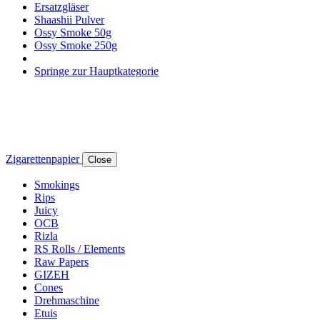
Ersatzgläser
Shaashii Pulver
Ossy Smoke 50g
Ossy Smoke 250g
Springe zur Hauptkategorie
Zigarettenpapier
Close
Smokings
Rips
Juicy
OCB
Rizla
RS Rolls / Elements
Raw Papers
GIZEH
Cones
Drehmaschine
Etuis