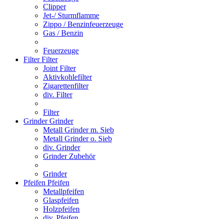
Clipper
Jet-/ Sturmflamme
Zippo / Benzinfeuerzeuge
Gas / Benzin
Feuerzeuge
Filter
Filter
Joint Filter
Aktivkohlefilter
Zigarettenfilter
div. Filter
Filter
Grinder
Grinder
Metall Grinder m. Sieb
Metall Grinder o. Sieb
div. Grinder
Grinder Zubehör
Grinder
Pfeifen
Pfeifen
Metallpfeifen
Glaspfeifen
Holzpfeifen
div. Pfeifen