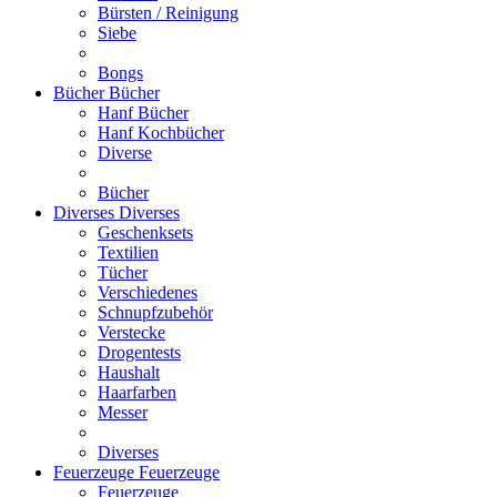
Bürsten / Reinigung
Siebe
Bongs
Bücher
Bücher
Hanf Bücher
Hanf Kochbücher
Diverse
Bücher
Diverses
Diverses
Geschenksets
Textilien
Tücher
Verschiedenes
Schnupfzubehör
Verstecke
Drogentests
Haushalt
Haarfarben
Messer
Diverses
Feuerzeuge
Feuerzeuge
Feuerzeuge