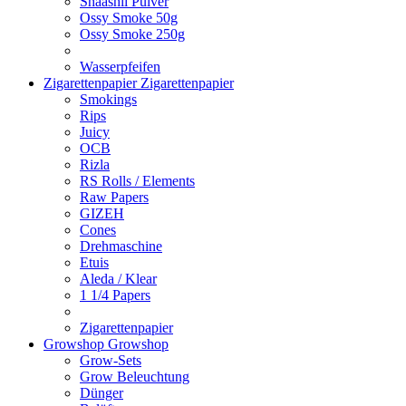
Shaashii Pulver
Ossy Smoke 50g
Ossy Smoke 250g
Wasserpfeifen
Zigarettenpapier
Zigarettenpapier
Smokings
Rips
Juicy
OCB
Rizla
RS Rolls / Elements
Raw Papers
GIZEH
Cones
Drehmaschine
Etuis
Aleda / Klear
1 1/4 Papers
Zigarettenpapier
Growshop
Growshop
Grow-Sets
Grow Beleuchtung
Dünger