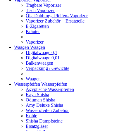
Tragbare Vaporizer
Tisch Vaporizer
Öl-, Dabbing-, Pfeifen- Vaporizer
Vaporizer Zubehör + Ersatzteile
E-Zigaretten
Kräuter
Vaporizer
Waagen
Waagen
Digitalwaage 0,1
Digitalwaage 0,01
Balkenwaagen
Verpackung / Gewichte
Waagen
Wasserpfeifen
Wasserpfeifen
Ägyptische Wasserpfeifen
Kaya Shisha
Oduman Shisha
Amy Deluxe Shisha
Wasserpfeifen Zubehör
Kohle
Shisha Dampfsteine
Ersatzgläser