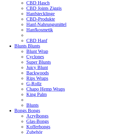
CBD Hasch
CBD Joints Ziggis
Hanfstecklinge
CBD-Produkte
Hanf-Nahrungsmittel
Hanfkosmetik
CBD Hanf
Blunts
Blunts
Blunt Wrap
Cyclones
Super Blunts
Juicy Blunt
Backwoods
Rips Wraps
G-Rollz
Chapo Hemp Wraps
King Palm
Blunts
Bongs
Bongs
Acrylbongs
Glas-Bongs
Kofferbongs
Zubehör