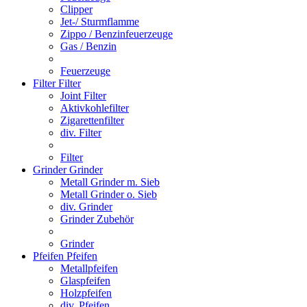
Clipper
Jet-/ Sturmflamme
Zippo / Benzinfeuerzeuge
Gas / Benzin
Feuerzeuge
Filter
Filter
Joint Filter
Aktivkohlefilter
Zigarettenfilter
div. Filter
Filter
Grinder
Grinder
Metall Grinder m. Sieb
Metall Grinder o. Sieb
div. Grinder
Grinder Zubehör
Grinder
Pfeifen
Pfeifen
Metallpfeifen
Glaspfeifen
Holzpfeifen
div. Pfeifen