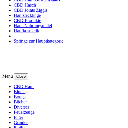
CBD Hasch
CBD Joints Ziggis
Hanfstecklinge
CBD-Produkte
Hanf-Nahrungsmittel
Hanfkosmetik
Springe zur Hauptkategorie
Menü
Close
CBD Hanf
Blunts
Bongs
Bücher
Diverses
Feuerzeuge
Filter
Grinder
Pfeifen