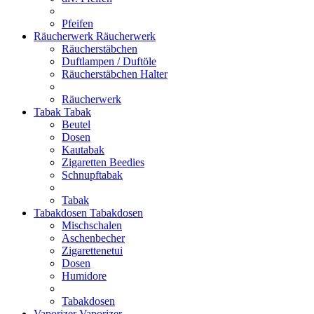
Pfeifen
Räucherwerk
Räucherwerk
Räucherstäbchen
Duftlampen / Duftöle
Räucherstäbchen Halter
Räucherwerk
Tabak
Tabak
Beutel
Dosen
Kautabak
Zigaretten Beedies
Schnupftabak
Tabak
Tabakdosen
Tabakdosen
Mischschalen
Aschenbecher
Zigarettenetui
Dosen
Humidore
Tabakdosen
Vaporizer
Vaporizer