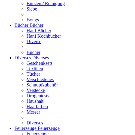
Bürsten / Reinigung
Siebe
Bongs
Bücher
Bücher
Hanf Bücher
Hanf Kochbücher
Diverse
Bücher
Diverses
Diverses
Geschenksets
Textilien
Tücher
Verschiedenes
Schnupfzubehör
Verstecke
Drogentests
Haushalt
Haarfarben
Messer
Diverses
Feuerzeuge
Feuerzeuge
Feuerzeuge