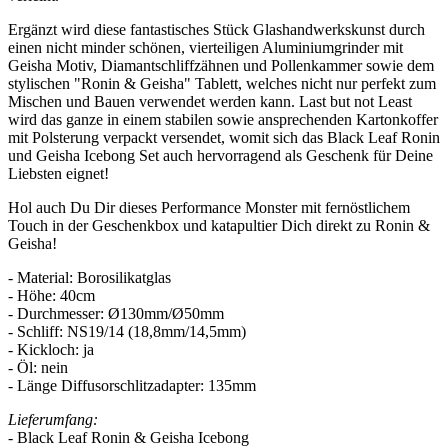
Ergänzt wird diese fantastisches Stück Glashandwerkskunst durch
einen nicht minder schönen, vierteiligen Aluminiumgrinder mit
Geisha Motiv, Diamantschliffzähnen und Pollenkammer sowie dem
stylischen "Ronin & Geisha" Tablett, welches nicht nur perfekt zum
Mischen und Bauen verwendet werden kann. Last but not Least
wird das ganze in einem stabilen sowie ansprechenden Kartonkoffer
mit Polsterung verpackt versendet, womit sich das Black Leaf Ronin
und Geisha Icebong Set auch hervorragend als Geschenk für Deine
Liebsten eignet!
Hol auch Du Dir dieses Performance Monster mit fernöstlichem
Touch in der Geschenkbox und katapultier Dich direkt zu Ronin &
Geisha!
- Material: Borosilikatglas
- Höhe: 40cm
- Durchmesser: Ø130mm/Ø50mm
- Schliff: NS19/14 (18,8mm/14,5mm)
- Kickloch: ja
- Öl: nein
- Länge Diffusorschlitzadapter: 135mm
Lieferumfang:
- Black Leaf Ronin & Geisha Icebong