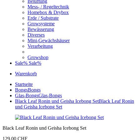
Belüftung
Mess- / Regeltechnik
Homebox & Drybox
Erde / Substrate
Growsysteme
Bewässerung
Diverses
Mini-Gewächshäuser
Verarbeitung
Growshop
Sale%
Sale%
Warenkorb
Startseite
Bongs
Bongs
Glas-Bongs
Glas-Bongs
Black Leaf Ronin und Geisha Icebong Set
Black Leaf Ronin
und Geisha Icebong Set
Black Leaf Ronin und Geisha Icebong Set
129,00 CHF