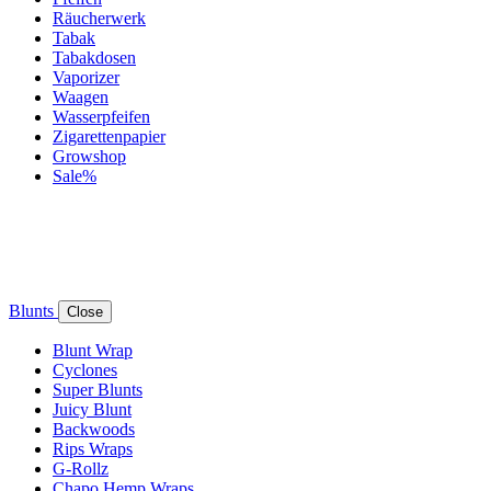
Räucherwerk
Tabak
Tabakdosen
Vaporizer
Waagen
Wasserpfeifen
Zigarettenpapier
Growshop
Sale%
Blunts
Close
Blunt Wrap
Cyclones
Super Blunts
Juicy Blunt
Backwoods
Rips Wraps
G-Rollz
Chapo Hemp Wraps