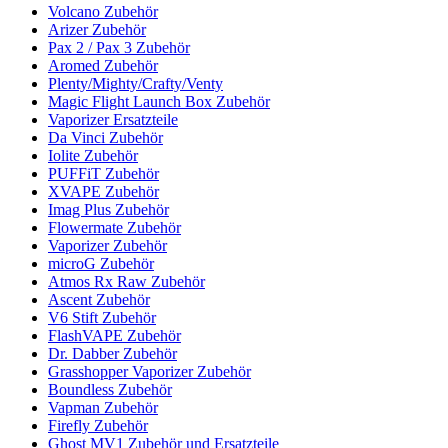
Volcano Zubehör
Arizer Zubehör
Pax 2 / Pax 3 Zubehör
Aromed Zubehör
Plenty/Mighty/Crafty/Venty
Magic Flight Launch Box Zubehör
Vaporizer Ersatzteile
Da Vinci Zubehör
Iolite Zubehör
PUFFiT Zubehör
XVAPE Zubehör
Imag Plus Zubehör
Flowermate Zubehör
Vaporizer Zubehör
microG Zubehör
Atmos Rx Raw Zubehör
Ascent Zubehör
V6 Stift Zubehör
FlashVAPE Zubehör
Dr. Dabber Zubehör
Grasshopper Vaporizer Zubehör
Boundless Zubehör
Vapman Zubehör
Firefly Zubehör
Ghost MV1 Zubehör und Ersatzteile