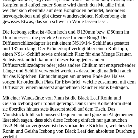
Karpfen und aufgehender Sonne wird durch den Metallic Print,
welcher sich ebenfalls auf dem Bongboden befindet, besonders
hervorgehoben und gibt dieser wunderschönen Kolbenbong ein
gewisses Etwas, das sich schwer in Worte fassen lässt.
Die Icebong selbst ist 40cm hoch und Ø130mm bzw. Ø50mm im
Durchmesser - die perfekte Grösse für eine Bong! Der
Diffusorschlitzadapter ist mit einem NS19/14- Schliff ausgestattet
und 135mm lang. Der Kräuterkopf verfügt über einen Rollstopp,
einen NS14-Schliff sowie ordentlich Platz für eine Menge Kräuter.
Selbstverständlich kann mit dieser Bong jeder andere
Diffusorschlitzadapter oder jedes andere Chillum mit entsprechender
Länge und Schliff verwendet werden - dasselbe gilt natürlich auch
für das Köpfchen. Einbuchtungen am unteren Ende des Halses
sorgen für ordentlich Platz für Eiswürfel, welche zusammen mit dem
Diffusor zu einem äusserst angenehmen Raucherlebnis beitragen.
Mit einer Wandstärke von 7mm ist die Black Leaf Ronin und
Geisha Icebong sehr robust gefertigt. Dank ihrer Kolbenform steht
sie überdies hinaus stets äusserst stabil auf dem Tisch. Das
Mundstück fühlt sich äusserst bequem an und ganz im Allgemeinen
lässt sich sagen, dass sich diese Icebong einfach nur gut rauchen
lässt! Nicht zu vergessen ist das vorhandene Kickloch, welches der
Ronin und Geisha Icebong von Black Leaf den absoluten Durchzug
verleiht.