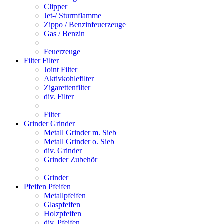
Clipper
Jet-/ Sturmflamme
Zippo / Benzinfeuerzeuge
Gas / Benzin
Feuerzeuge
Filter
Filter
Joint Filter
Aktivkohlefilter
Zigarettenfilter
div. Filter
Filter
Grinder
Grinder
Metall Grinder m. Sieb
Metall Grinder o. Sieb
div. Grinder
Grinder Zubehör
Grinder
Pfeifen
Pfeifen
Metallpfeifen
Glaspfeifen
Holzpfeifen
div. Pfeifen