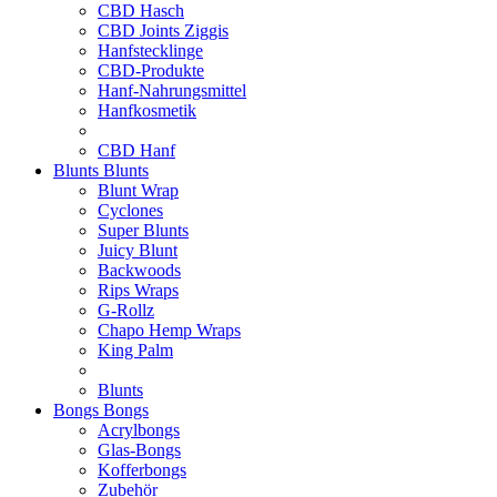
CBD Hasch
CBD Joints Ziggis
Hanfstecklinge
CBD-Produkte
Hanf-Nahrungsmittel
Hanfkosmetik
CBD Hanf
Blunts
Blunts
Blunt Wrap
Cyclones
Super Blunts
Juicy Blunt
Backwoods
Rips Wraps
G-Rollz
Chapo Hemp Wraps
King Palm
Blunts
Bongs
Bongs
Acrylbongs
Glas-Bongs
Kofferbongs
Zubehör