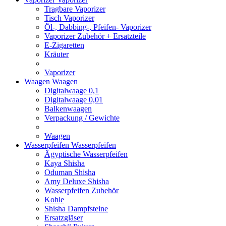
Tragbare Vaporizer
Tisch Vaporizer
Öl-, Dabbing-, Pfeifen- Vaporizer
Vaporizer Zubehör + Ersatzteile
E-Zigaretten
Kräuter
Vaporizer
Waagen
Waagen
Digitalwaage 0,1
Digitalwaage 0,01
Balkenwaagen
Verpackung / Gewichte
Waagen
Wasserpfeifen
Wasserpfeifen
Ägyptische Wasserpfeifen
Kaya Shisha
Oduman Shisha
Amy Deluxe Shisha
Wasserpfeifen Zubehör
Kohle
Shisha Dampfsteine
Ersatzgläser