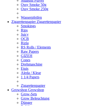
Shaashii Pulver
Ossy Smoke 50g
Ossy Smoke 250g
Wasserpfeifen
Zigarettenpapier
Zigarettenpapier
Smokings
Rips
Juicy
OCB
Rizla
RS Rolls / Elements
Raw Papers
GIZEH
Cones
Drehmaschine
Etuis
Aleda / Klear
1 1/4 Papers
Zigarettenpapier
Growshop
Growshop
Grow-Sets
Grow Beleuchtung
Dünger