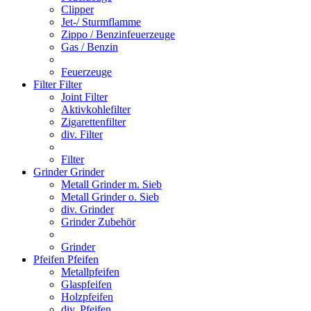
Clipper
Jet-/ Sturmflamme
Zippo / Benzinfeuerzeuge
Gas / Benzin
Feuerzeuge
Filter
Filter
Joint Filter
Aktivkohlefilter
Zigarettenfilter
div. Filter
Filter
Grinder
Grinder
Metall Grinder m. Sieb
Metall Grinder o. Sieb
div. Grinder
Grinder Zubehör
Grinder
Pfeifen
Pfeifen
Metallpfeifen
Glaspfeifen
Holzpfeifen
div. Pfeifen