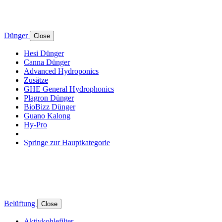
Dünger
Close
Hesi Dünger
Canna Dünger
Advanced Hydroponics
Zusätze
GHE General Hydrophonics
Plagron Dünger
BioBizz Dünger
Guano Kalong
Hy-Pro
Springe zur Hauptkategorie
Belüftung
Close
Aktivkohlefilter