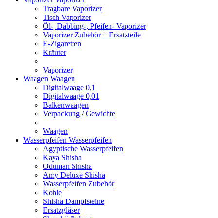
Tragbare Vaporizer
Tisch Vaporizer
Öl-, Dabbing-, Pfeifen- Vaporizer
Vaporizer Zubehör + Ersatzteile
E-Zigaretten
Kräuter
Vaporizer
Waagen
Waagen
Digitalwaage 0,1
Digitalwaage 0,01
Balkenwaagen
Verpackung / Gewichte
Waagen
Wasserpfeifen
Wasserpfeifen
Ägyptische Wasserpfeifen
Kaya Shisha
Oduman Shisha
Amy Deluxe Shisha
Wasserpfeifen Zubehör
Kohle
Shisha Dampfsteine
Ersatzgläser