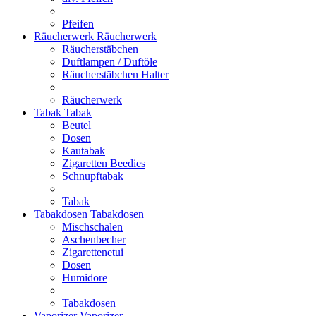
Pfeifen
Räucherwerk
Räucherwerk
Räucherstäbchen
Duftlampen / Duftöle
Räucherstäbchen Halter
Räucherwerk
Tabak
Tabak
Beutel
Dosen
Kautabak
Zigaretten Beedies
Schnupftabak
Tabak
Tabakdosen
Tabakdosen
Mischschalen
Aschenbecher
Zigarettenetui
Dosen
Humidore
Tabakdosen
Vaporizer
Vaporizer