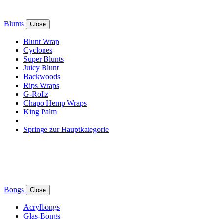
Blunts
Close
Blunt Wrap
Cyclones
Super Blunts
Juicy Blunt
Backwoods
Rips Wraps
G-Rollz
Chapo Hemp Wraps
King Palm
Springe zur Hauptkategorie
Bongs
Close
Acrylbongs
Glas-Bongs