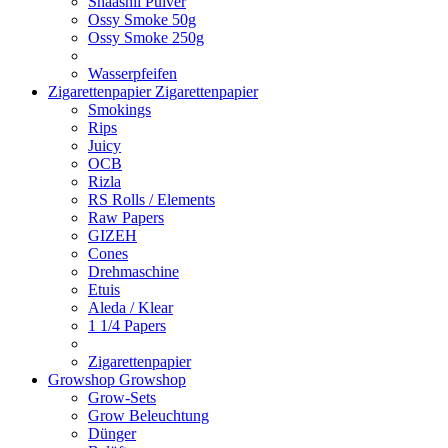
Shaashii Pulver
Ossy Smoke 50g
Ossy Smoke 250g
Wasserpfeifen
Zigarettenpapier
Zigarettenpapier
Smokings
Rips
Juicy
OCB
Rizla
RS Rolls / Elements
Raw Papers
GIZEH
Cones
Drehmaschine
Etuis
Aleda / Klear
1 1/4 Papers
Zigarettenpapier
Growshop
Growshop
Grow-Sets
Grow Beleuchtung
Dünger