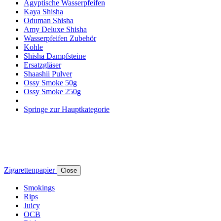
Ägyptische Wasserpfeifen
Kaya Shisha
Oduman Shisha
Amy Deluxe Shisha
Wasserpfeifen Zubehör
Kohle
Shisha Dampfsteine
Ersatzgläser
Shaashii Pulver
Ossy Smoke 50g
Ossy Smoke 250g
Springe zur Hauptkategorie
Zigarettenpapier
Close
Smokings
Rips
Juicy
OCB