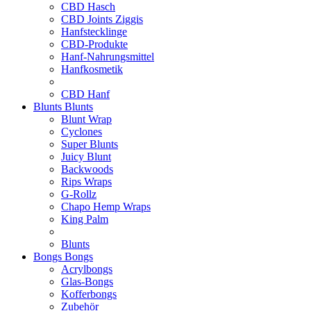
CBD Hasch
CBD Joints Ziggis
Hanfstecklinge
CBD-Produkte
Hanf-Nahrungsmittel
Hanfkosmetik
CBD Hanf
Blunts
Blunts
Blunt Wrap
Cyclones
Super Blunts
Juicy Blunt
Backwoods
Rips Wraps
G-Rollz
Chapo Hemp Wraps
King Palm
Blunts
Bongs
Bongs
Acrylbongs
Glas-Bongs
Kofferbongs
Zubehör