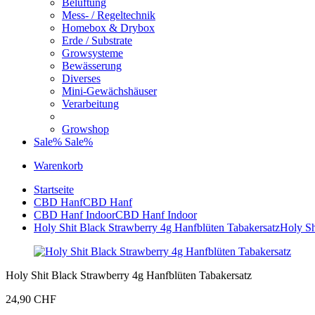
Belüftung
Mess- / Regeltechnik
Homebox & Drybox
Erde / Substrate
Growsysteme
Bewässerung
Diverses
Mini-Gewächshäuser
Verarbeitung
Growshop
Sale%
Sale%
Warenkorb
Startseite
CBD Hanf
CBD Hanf
CBD Hanf Indoor
CBD Hanf Indoor
Holy Shit Black Strawberry 4g Hanfblüten Tabakersatz
Holy Sh
Holy Shit Black Strawberry 4g Hanfblüten Tabakersatz
24,90 CHF