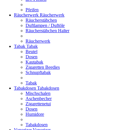
Pfeifen
Räucherwerk
Räucherwerk
Räucherstäbchen
Duftlampen / Duftöle
Räucherstäbchen Halter
Räucherwerk
Tabak
Tabak
Beutel
Dosen
Kautabak
Zigaretten Beedies
Schnupftabak
Tabak
Tabakdosen
Tabakdosen
Mischschalen
Aschenbecher
Zigarettenetui
Dosen
Humidore
Tabakdosen
Vaporizer
Vaporizer