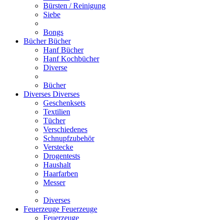
Bürsten / Reinigung
Siebe
Bongs
Bücher
Bücher
Hanf Bücher
Hanf Kochbücher
Diverse
Bücher
Diverses
Diverses
Geschenksets
Textilien
Tücher
Verschiedenes
Schnupfzubehör
Verstecke
Drogentests
Haushalt
Haarfarben
Messer
Diverses
Feuerzeuge
Feuerzeuge
Feuerzeuge