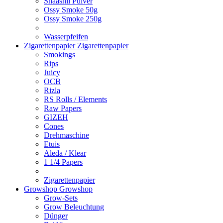
Shaashii Pulver
Ossy Smoke 50g
Ossy Smoke 250g
Wasserpfeifen
Zigarettenpapier
Zigarettenpapier
Smokings
Rips
Juicy
OCB
Rizla
RS Rolls / Elements
Raw Papers
GIZEH
Cones
Drehmaschine
Etuis
Aleda / Klear
1 1/4 Papers
Zigarettenpapier
Growshop
Growshop
Grow-Sets
Grow Beleuchtung
Dünger