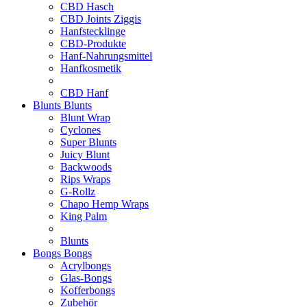
CBD Hasch
CBD Joints Ziggis
Hanfstecklinge
CBD-Produkte
Hanf-Nahrungsmittel
Hanfkosmetik
CBD Hanf
Blunts
Blunts
Blunt Wrap
Cyclones
Super Blunts
Juicy Blunt
Backwoods
Rips Wraps
G-Rollz
Chapo Hemp Wraps
King Palm
Blunts
Bongs
Bongs
Acrylbongs
Glas-Bongs
Kofferbongs
Zubehör