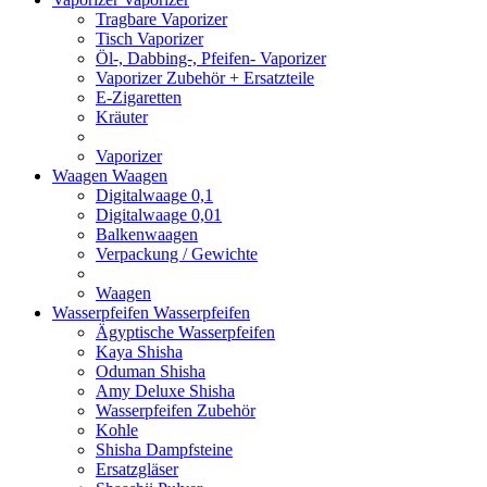
Tragbare Vaporizer
Tisch Vaporizer
Öl-, Dabbing-, Pfeifen- Vaporizer
Vaporizer Zubehör + Ersatzteile
E-Zigaretten
Kräuter
Vaporizer
Waagen
Waagen
Digitalwaage 0,1
Digitalwaage 0,01
Balkenwaagen
Verpackung / Gewichte
Waagen
Wasserpfeifen
Wasserpfeifen
Ägyptische Wasserpfeifen
Kaya Shisha
Oduman Shisha
Amy Deluxe Shisha
Wasserpfeifen Zubehör
Kohle
Shisha Dampfsteine
Ersatzgläser