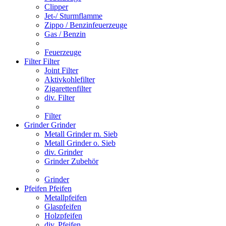
Clipper
Jet-/ Sturmflamme
Zippo / Benzinfeuerzeuge
Gas / Benzin
Feuerzeuge
Filter
Filter
Joint Filter
Aktivkohlefilter
Zigarettenfilter
div. Filter
Filter
Grinder
Grinder
Metall Grinder m. Sieb
Metall Grinder o. Sieb
div. Grinder
Grinder Zubehör
Grinder
Pfeifen
Pfeifen
Metallpfeifen
Glaspfeifen
Holzpfeifen
div. Pfeifen