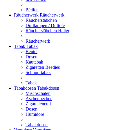
Pfeifen
Räucherwerk
Räucherwerk
Räucherstäbchen
Duftlampen / Duftöle
Räucherstäbchen Halter
Räucherwerk
Tabak
Tabak
Beutel
Dosen
Kautabak
Zigaretten Beedies
Schnupftabak
Tabak
Tabakdosen
Tabakdosen
Mischschalen
Aschenbecher
Zigarettenetui
Dosen
Humidore
Tabakdosen
Vaporizer
Vaporizer