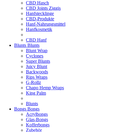
CBD Hasch
CBD Joints Ziggis
Hanfstecklinge
CBD-Produkte
Hanf-Nahrungsmittel
Hanfkosmetik
CBD Hanf
Blunts
Blunts
Blunt Wrap
Cyclones
Super Blunts
Juicy Blunt
Backwoods
Rips Wraps
G-Rollz
Chapo Hemp Wraps
King Palm
Blunts
Bongs
Bongs
Acrylbongs
Glas-Bongs
Kofferbongs
Zubehör