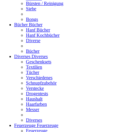
Bürsten / Reinigung
Siebe
Bongs
Bücher
Bücher
Hanf Bücher
Hanf Kochbücher
Diverse
Bücher
Diverses
Diverses
Geschenksets
Textilien
Tücher
Verschiedenes
Schnupfzubehör
Verstecke
Drogentests
Haushalt
Haarfarben
Messer
Diverses
Feuerzeuge
Feuerzeuge
Feuerzeuge