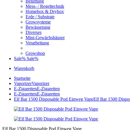
Belüftung
Mess- / Regeltechnik
Homebox & Drybox
Erde / Substrate
Growsysteme
Bewässerung
Diverses
Mini-Gewächshäuser
Verarbeitung
Growshop
Sale%
Sale%
Warenkorb
Startseite
Vaporizer
Vaporizer
E-Zigaretten
E-Zigaretten
E-Zigaretten
E-Zigaretten
Elf Bar 1500 Disposable Pod Einweg Vape
Elf Bar 1500 Disp
Elf Bar 1500 Disposable Pod Einweg Vape