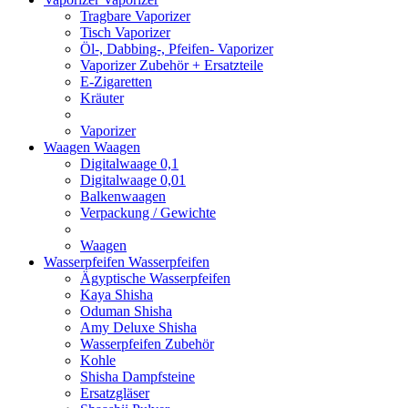
Tragbare Vaporizer
Tisch Vaporizer
Öl-, Dabbing-, Pfeifen- Vaporizer
Vaporizer Zubehör + Ersatzteile
E-Zigaretten
Kräuter
Vaporizer
Waagen
Waagen
Digitalwaage 0,1
Digitalwaage 0,01
Balkenwaagen
Verpackung / Gewichte
Waagen
Wasserpfeifen
Wasserpfeifen
Ägyptische Wasserpfeifen
Kaya Shisha
Oduman Shisha
Amy Deluxe Shisha
Wasserpfeifen Zubehör
Kohle
Shisha Dampfsteine
Ersatzgläser