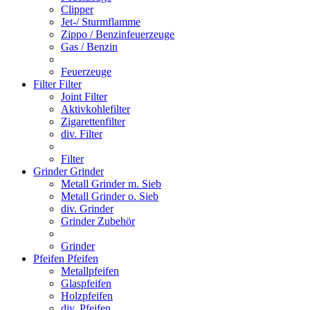
Clipper
Jet-/ Sturmflamme
Zippo / Benzinfeuerzeuge
Gas / Benzin
Feuerzeuge
Filter
Filter
Joint Filter
Aktivkohlefilter
Zigarettenfilter
div. Filter
Filter
Grinder
Grinder
Metall Grinder m. Sieb
Metall Grinder o. Sieb
div. Grinder
Grinder Zubehör
Grinder
Pfeifen
Pfeifen
Metallpfeifen
Glaspfeifen
Holzpfeifen
div. Pfeifen