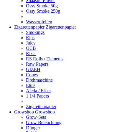
Shaashii Pulver
Ossy Smoke 50g
Ossy Smoke 250g
Wasserpfeifen
Zigarettenpapier
Zigarettenpapier
Smokings
Rips
Juicy
OCB
Rizla
RS Rolls / Elements
Raw Papers
GIZEH
Cones
Drehmaschine
Etuis
Aleda / Klear
1 1/4 Papers
Zigarettenpapier
Growshop
Growshop
Grow-Sets
Grow Beleuchtung
Dünger