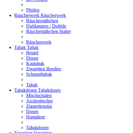
Pfeifen
Räucherwerk
Räucherwerk
Räucherstäbchen
Duftlampen / Duftöle
Räucherstäbchen Halter
Räucherwerk
Tabak
Tabak
Beutel
Dosen
Kautabak
Zigaretten Beedies
Schnupftabak
Tabak
Tabakdosen
Tabakdosen
Mischschalen
Aschenbecher
Zigarettenetui
Dosen
Humidore
Tabakdosen
Vaporizer
Vaporizer