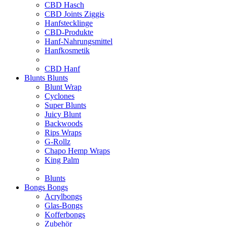
CBD Hasch
CBD Joints Ziggis
Hanfstecklinge
CBD-Produkte
Hanf-Nahrungsmittel
Hanfkosmetik
CBD Hanf
Blunts
Blunts
Blunt Wrap
Cyclones
Super Blunts
Juicy Blunt
Backwoods
Rips Wraps
G-Rollz
Chapo Hemp Wraps
King Palm
Blunts
Bongs
Bongs
Acrylbongs
Glas-Bongs
Kofferbongs
Zubehör