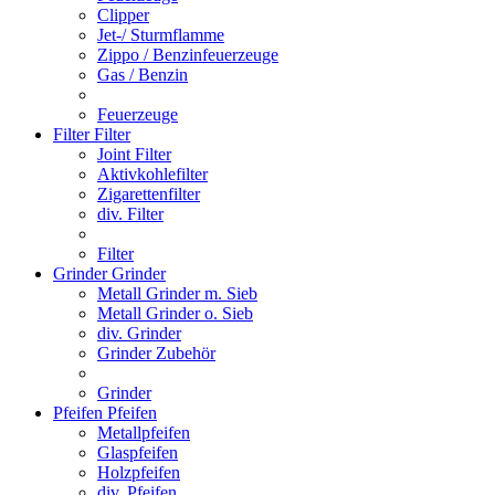
Clipper
Jet-/ Sturmflamme
Zippo / Benzinfeuerzeuge
Gas / Benzin
Feuerzeuge
Filter
Filter
Joint Filter
Aktivkohlefilter
Zigarettenfilter
div. Filter
Filter
Grinder
Grinder
Metall Grinder m. Sieb
Metall Grinder o. Sieb
div. Grinder
Grinder Zubehör
Grinder
Pfeifen
Pfeifen
Metallpfeifen
Glaspfeifen
Holzpfeifen
div. Pfeifen