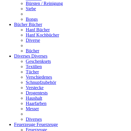
Bürsten / Reinigung
Siebe
Bongs
Bücher
Bücher
Hanf Bücher
Hanf Kochbücher
Diverse
Bücher
Diverses
Diverses
Geschenksets
Textilien
Tücher
Verschiedenes
Schnupfzubehör
Verstecke
Drogentests
Haushalt
Haarfarben
Messer
Diverses
Feuerzeuge
Feuerzeuge
Feuerzeuge