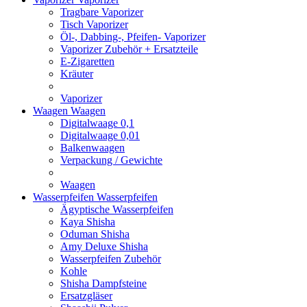
Tragbare Vaporizer
Tisch Vaporizer
Öl-, Dabbing-, Pfeifen- Vaporizer
Vaporizer Zubehör + Ersatzteile
E-Zigaretten
Kräuter
Vaporizer
Waagen
Waagen
Digitalwaage 0,1
Digitalwaage 0,01
Balkenwaagen
Verpackung / Gewichte
Waagen
Wasserpfeifen
Wasserpfeifen
Ägyptische Wasserpfeifen
Kaya Shisha
Oduman Shisha
Amy Deluxe Shisha
Wasserpfeifen Zubehör
Kohle
Shisha Dampfsteine
Ersatzgläser