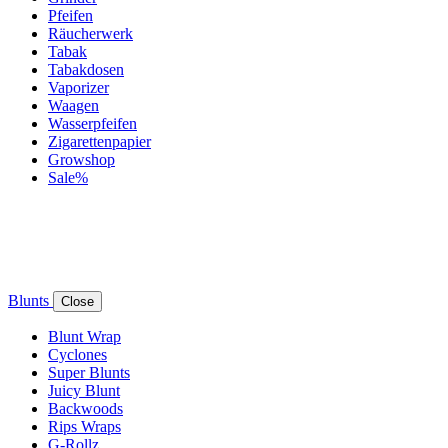
Pfeifen
Räucherwerk
Tabak
Tabakdosen
Vaporizer
Waagen
Wasserpfeifen
Zigarettenpapier
Growshop
Sale%
Blunts
Close
Blunt Wrap
Cyclones
Super Blunts
Juicy Blunt
Backwoods
Rips Wraps
G-Rollz