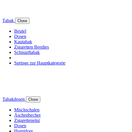
Tabak
Close
Beutel
Dosen
Kautabak
Zigaretten Beedies
Schnupftabak
Springe zur Hauptkategorie
Tabakdosen
Close
Mischschalen
Aschenbecher
Zigarettenetui
Dosen
Humidore