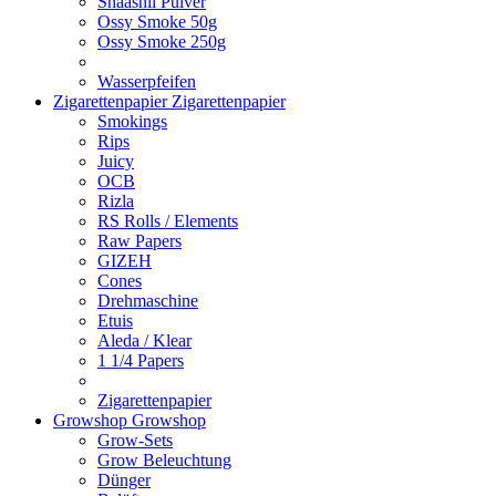
Shaashii Pulver
Ossy Smoke 50g
Ossy Smoke 250g
Wasserpfeifen
Zigarettenpapier
Zigarettenpapier
Smokings
Rips
Juicy
OCB
Rizla
RS Rolls / Elements
Raw Papers
GIZEH
Cones
Drehmaschine
Etuis
Aleda / Klear
1 1/4 Papers
Zigarettenpapier
Growshop
Growshop
Grow-Sets
Grow Beleuchtung
Dünger