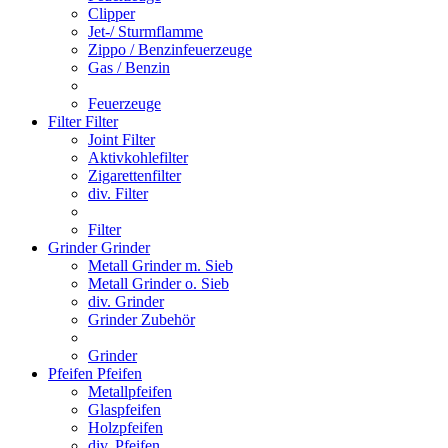
Clipper
Jet-/ Sturmflamme
Zippo / Benzinfeuerzeuge
Gas / Benzin
Feuerzeuge
Filter
Filter
Joint Filter
Aktivkohlefilter
Zigarettenfilter
div. Filter
Filter
Grinder
Grinder
Metall Grinder m. Sieb
Metall Grinder o. Sieb
div. Grinder
Grinder Zubehör
Grinder
Pfeifen
Pfeifen
Metallpfeifen
Glaspfeifen
Holzpfeifen
div. Pfeifen