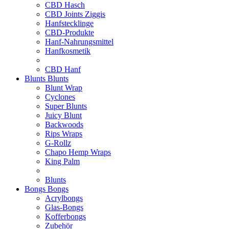
CBD Hasch
CBD Joints Ziggis
Hanfstecklinge
CBD-Produkte
Hanf-Nahrungsmittel
Hanfkosmetik
CBD Hanf
Blunts
Blunts
Blunt Wrap
Cyclones
Super Blunts
Juicy Blunt
Backwoods
Rips Wraps
G-Rollz
Chapo Hemp Wraps
King Palm
Blunts
Bongs
Bongs
Acrylbongs
Glas-Bongs
Kofferbongs
Zubehör