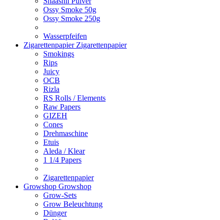
Shaashii Pulver
Ossy Smoke 50g
Ossy Smoke 250g
Wasserpfeifen
Zigarettenpapier
Zigarettenpapier
Smokings
Rips
Juicy
OCB
Rizla
RS Rolls / Elements
Raw Papers
GIZEH
Cones
Drehmaschine
Etuis
Aleda / Klear
1 1/4 Papers
Zigarettenpapier
Growshop
Growshop
Grow-Sets
Grow Beleuchtung
Dünger