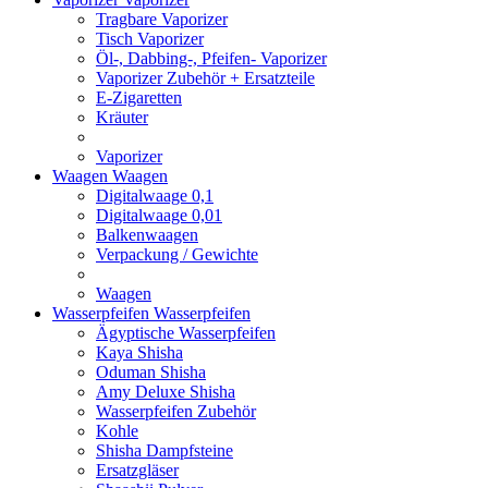
Tragbare Vaporizer
Tisch Vaporizer
Öl-, Dabbing-, Pfeifen- Vaporizer
Vaporizer Zubehör + Ersatzteile
E-Zigaretten
Kräuter
Vaporizer
Waagen
Waagen
Digitalwaage 0,1
Digitalwaage 0,01
Balkenwaagen
Verpackung / Gewichte
Waagen
Wasserpfeifen
Wasserpfeifen
Ägyptische Wasserpfeifen
Kaya Shisha
Oduman Shisha
Amy Deluxe Shisha
Wasserpfeifen Zubehör
Kohle
Shisha Dampfsteine
Ersatzgläser