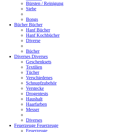
Bürsten / Reinigung
Siebe
Bongs
Bücher
Bücher
Hanf Bücher
Hanf Kochbücher
Diverse
Bücher
Diverses
Diverses
Geschenksets
Textilien
Tücher
Verschiedenes
Schnupfzubehör
Verstecke
Drogentests
Haushalt
Haarfarben
Messer
Diverses
Feuerzeuge
Feuerzeuge
Feuerzeuge