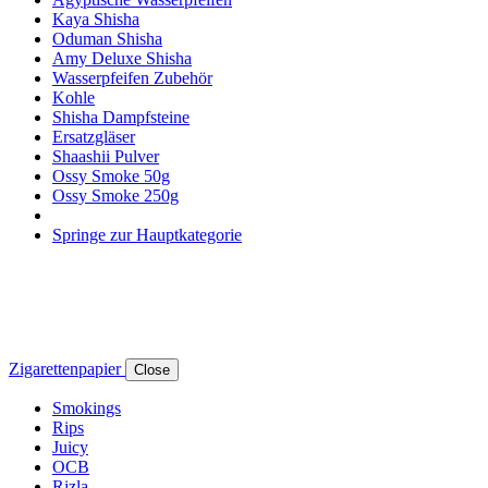
Kaya Shisha
Oduman Shisha
Amy Deluxe Shisha
Wasserpfeifen Zubehör
Kohle
Shisha Dampfsteine
Ersatzgläser
Shaashii Pulver
Ossy Smoke 50g
Ossy Smoke 250g
Springe zur Hauptkategorie
Zigarettenpapier
Close
Smokings
Rips
Juicy
OCB
Rizla