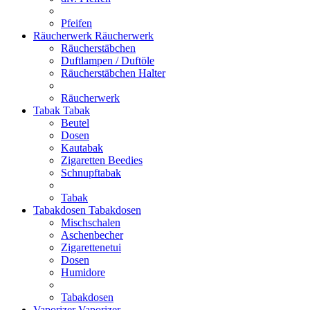
Pfeifen
Räucherwerk
Räucherwerk
Räucherstäbchen
Duftlampen / Duftöle
Räucherstäbchen Halter
Räucherwerk
Tabak
Tabak
Beutel
Dosen
Kautabak
Zigaretten Beedies
Schnupftabak
Tabak
Tabakdosen
Tabakdosen
Mischschalen
Aschenbecher
Zigarettenetui
Dosen
Humidore
Tabakdosen
Vaporizer
Vaporizer