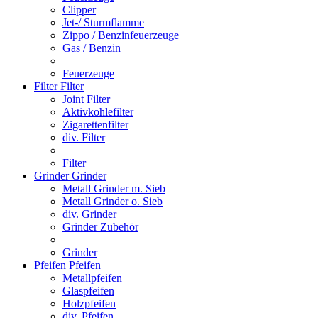
Clipper
Jet-/ Sturmflamme
Zippo / Benzinfeuerzeuge
Gas / Benzin
Feuerzeuge
Filter
Filter
Joint Filter
Aktivkohlefilter
Zigarettenfilter
div. Filter
Filter
Grinder
Grinder
Metall Grinder m. Sieb
Metall Grinder o. Sieb
div. Grinder
Grinder Zubehör
Grinder
Pfeifen
Pfeifen
Metallpfeifen
Glaspfeifen
Holzpfeifen
div. Pfeifen