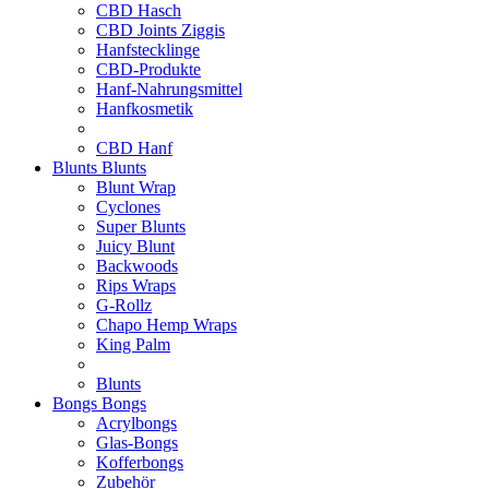
CBD Hasch
CBD Joints Ziggis
Hanfstecklinge
CBD-Produkte
Hanf-Nahrungsmittel
Hanfkosmetik
CBD Hanf
Blunts
Blunts
Blunt Wrap
Cyclones
Super Blunts
Juicy Blunt
Backwoods
Rips Wraps
G-Rollz
Chapo Hemp Wraps
King Palm
Blunts
Bongs
Bongs
Acrylbongs
Glas-Bongs
Kofferbongs
Zubehör