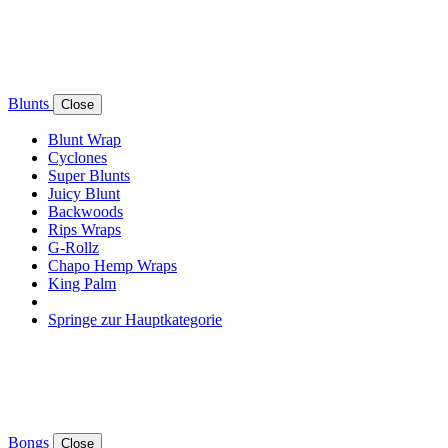
Blunts
Close
Blunt Wrap
Cyclones
Super Blunts
Juicy Blunt
Backwoods
Rips Wraps
G-Rollz
Chapo Hemp Wraps
King Palm
Springe zur Hauptkategorie
Bongs
Close