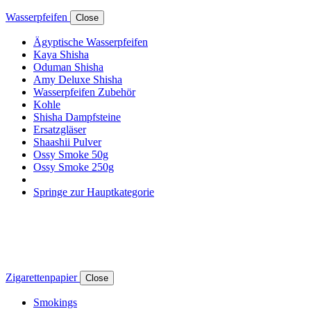
Wasserpfeifen
Close
Ägyptische Wasserpfeifen
Kaya Shisha
Oduman Shisha
Amy Deluxe Shisha
Wasserpfeifen Zubehör
Kohle
Shisha Dampfsteine
Ersatzgläser
Shaashii Pulver
Ossy Smoke 50g
Ossy Smoke 250g
Springe zur Hauptkategorie
Zigarettenpapier
Close
Smokings