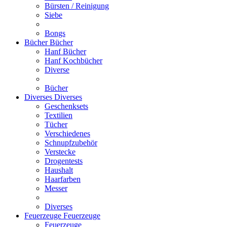
Bürsten / Reinigung
Siebe
Bongs
Bücher
Bücher
Hanf Bücher
Hanf Kochbücher
Diverse
Bücher
Diverses
Diverses
Geschenksets
Textilien
Tücher
Verschiedenes
Schnupfzubehör
Verstecke
Drogentests
Haushalt
Haarfarben
Messer
Diverses
Feuerzeuge
Feuerzeuge
Feuerzeuge