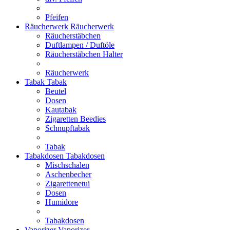
Pfeifen
Räucherwerk
Räucherwerk
Räucherstäbchen
Duftlampen / Duftöle
Räucherstäbchen Halter
Räucherwerk
Tabak
Tabak
Beutel
Dosen
Kautabak
Zigaretten Beedies
Schnupftabak
Tabak
Tabakdosen
Tabakdosen
Mischschalen
Aschenbecher
Zigarettenetui
Dosen
Humidore
Tabakdosen
Vaporizer
Vaporizer