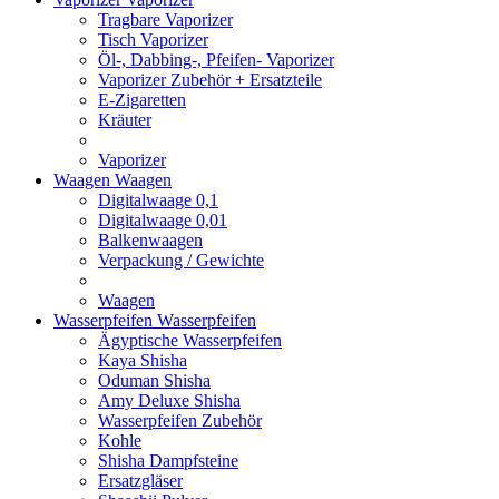
Tragbare Vaporizer
Tisch Vaporizer
Öl-, Dabbing-, Pfeifen- Vaporizer
Vaporizer Zubehör + Ersatzteile
E-Zigaretten
Kräuter
Vaporizer
Waagen
Waagen
Digitalwaage 0,1
Digitalwaage 0,01
Balkenwaagen
Verpackung / Gewichte
Waagen
Wasserpfeifen
Wasserpfeifen
Ägyptische Wasserpfeifen
Kaya Shisha
Oduman Shisha
Amy Deluxe Shisha
Wasserpfeifen Zubehör
Kohle
Shisha Dampfsteine
Ersatzgläser