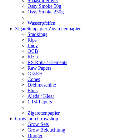
Shaashii Pulver
Ossy Smoke 50g
Ossy Smoke 250g
Wasserpfeifen
Zigarettenpapier
Zigarettenpapier
Smokings
Rips
Juicy
OCB
Rizla
RS Rolls / Elements
Raw Papers
GIZEH
Cones
Drehmaschine
Etuis
Aleda / Klear
1 1/4 Papers
Zigarettenpapier
Growshop
Growshop
Grow-Sets
Grow Beleuchtung
Dünger