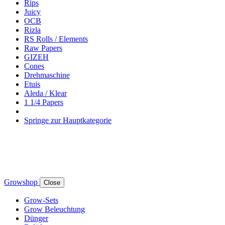
Rips
Juicy
OCB
Rizla
RS Rolls / Elements
Raw Papers
GIZEH
Cones
Drehmaschine
Etuis
Aleda / Klear
1 1/4 Papers
Springe zur Hauptkategorie
Growshop
Close
Grow-Sets
Grow Beleuchtung
Dünger