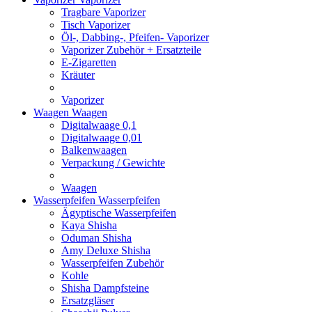
Tragbare Vaporizer
Tisch Vaporizer
Öl-, Dabbing-, Pfeifen- Vaporizer
Vaporizer Zubehör + Ersatzteile
E-Zigaretten
Kräuter
Vaporizer
Waagen
Waagen
Digitalwaage 0,1
Digitalwaage 0,01
Balkenwaagen
Verpackung / Gewichte
Waagen
Wasserpfeifen
Wasserpfeifen
Ägyptische Wasserpfeifen
Kaya Shisha
Oduman Shisha
Amy Deluxe Shisha
Wasserpfeifen Zubehör
Kohle
Shisha Dampfsteine
Ersatzgläser