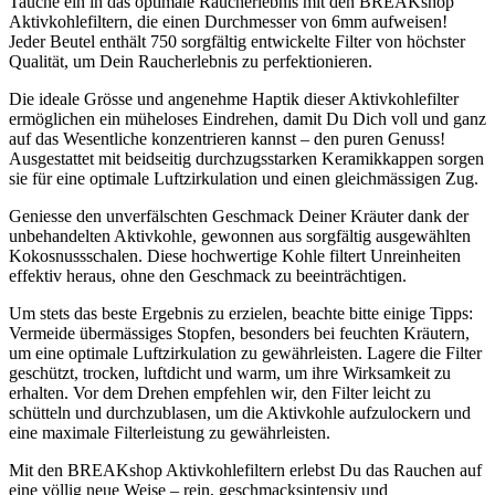
Tauche ein in das optimale Raucherlebnis mit den BREAKshop
Aktivkohlefiltern, die einen Durchmesser von 6mm aufweisen!
Jeder Beutel enthält 750 sorgfältig entwickelte Filter von höchster
Qualität, um Dein Raucherlebnis zu perfektionieren.
Die ideale Grösse und angenehme Haptik dieser Aktivkohlefilter
ermöglichen ein müheloses Eindrehen, damit Du Dich voll und ganz
auf das Wesentliche konzentrieren kannst – den puren Genuss!
Ausgestattet mit beidseitig durchzugsstarken Keramikkappen sorgen
sie für eine optimale Luftzirkulation und einen gleichmässigen Zug.
Geniesse den unverfälschten Geschmack Deiner Kräuter dank der
unbehandelten Aktivkohle, gewonnen aus sorgfältig ausgewählten
Kokosnussschalen. Diese hochwertige Kohle filtert Unreinheiten
effektiv heraus, ohne den Geschmack zu beeinträchtigen.
Um stets das beste Ergebnis zu erzielen, beachte bitte einige Tipps:
Vermeide übermässiges Stopfen, besonders bei feuchten Kräutern,
um eine optimale Luftzirkulation zu gewährleisten. Lagere die Filter
geschützt, trocken, luftdicht und warm, um ihre Wirksamkeit zu
erhalten. Vor dem Drehen empfehlen wir, den Filter leicht zu
schütteln und durchzublasen, um die Aktivkohle aufzulockern und
eine maximale Filterleistung zu gewährleisten.
Mit den BREAKshop Aktivkohlefiltern erlebst Du das Rauchen auf
eine völlig neue Weise – rein, geschmacksintensiv und