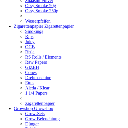
Shaashii Pulver
Ossy Smoke 50g
Ossy Smoke 250g
Wasserpfeifen
Zigarettenpapier
Zigarettenpapier
Smokings
Rips
Juicy
OCB
Rizla
RS Rolls / Elements
Raw Papers
GIZEH
Cones
Drehmaschine
Etuis
Aleda / Klear
1 1/4 Papers
Zigarettenpapier
Growshop
Growshop
Grow-Sets
Grow Beleuchtung
Dünger