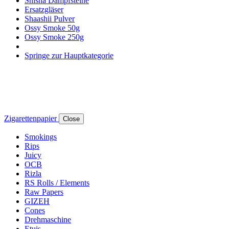
Shisha Dampfsteine
Ersatzgläser
Shaashii Pulver
Ossy Smoke 50g
Ossy Smoke 250g
Springe zur Hauptkategorie
Zigarettenpapier
Close
Smokings
Rips
Juicy
OCB
Rizla
RS Rolls / Elements
Raw Papers
GIZEH
Cones
Drehmaschine
Etuis