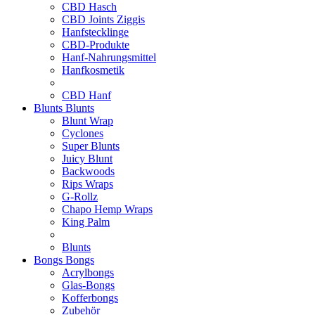
CBD Hasch
CBD Joints Ziggis
Hanfstecklinge
CBD-Produkte
Hanf-Nahrungsmittel
Hanfkosmetik
CBD Hanf
Blunts
Blunts
Blunt Wrap
Cyclones
Super Blunts
Juicy Blunt
Backwoods
Rips Wraps
G-Rollz
Chapo Hemp Wraps
King Palm
Blunts
Bongs
Bongs
Acrylbongs
Glas-Bongs
Kofferbongs
Zubehör