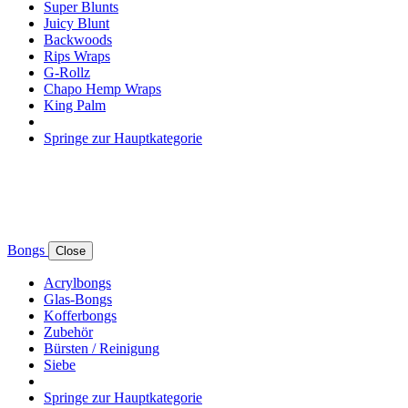
Super Blunts
Juicy Blunt
Backwoods
Rips Wraps
G-Rollz
Chapo Hemp Wraps
King Palm
Springe zur Hauptkategorie
Bongs
Close
Acrylbongs
Glas-Bongs
Kofferbongs
Zubehör
Bürsten / Reinigung
Siebe
Springe zur Hauptkategorie