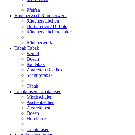
Pfeifen
Räucherwerk
Räucherwerk
Räucherstäbchen
Duftlampen / Duftöle
Räucherstäbchen Halter
Räucherwerk
Tabak
Tabak
Beutel
Dosen
Kautabak
Zigaretten Beedies
Schnupftabak
Tabak
Tabakdosen
Tabakdosen
Mischschalen
Aschenbecher
Zigarettenetui
Dosen
Humidore
Tabakdosen
Vaporizer
Vaporizer