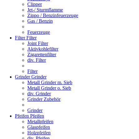
Clipper
Jet-/ Sturmflamme
Zippo / Benzinfeuerzeuge
Gas / Benzin
Feuerzeuge
Filter
Filter
Joint Filter
Aktivkohlefilter
Zigarettenfilter
div. Filter
Filter
Grinder
Grinder
Metall Grinder m. Sieb
Metall Grinder o. Sieb
div. Grinder
Grinder Zubehör
Grinder
Pfeifen
Pfeifen
Metallpfeifen
Glaspfeifen
Holzpfeifen
div. Pfeifen