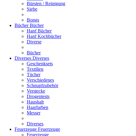
Bürsten / Reinigung
Siebe
Bongs
Bücher
Bücher
Hanf Bücher
Hanf Kochbücher
Diverse
Bücher
Diverses
Diverses
Geschenksets
Textilien
Tücher
Verschiedenes
Schnupfzubehör
Verstecke
Drogentests
Haushalt
Haarfarben
Messer
Diverses
Feuerzeuge
Feuerzeuge
Feuerzeuge