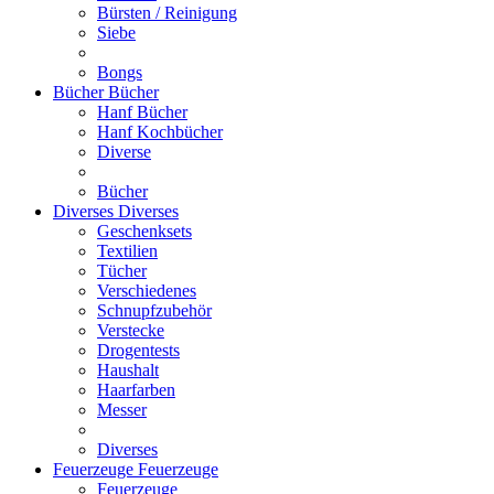
Bürsten / Reinigung
Siebe
Bongs
Bücher
Bücher
Hanf Bücher
Hanf Kochbücher
Diverse
Bücher
Diverses
Diverses
Geschenksets
Textilien
Tücher
Verschiedenes
Schnupfzubehör
Verstecke
Drogentests
Haushalt
Haarfarben
Messer
Diverses
Feuerzeuge
Feuerzeuge
Feuerzeuge