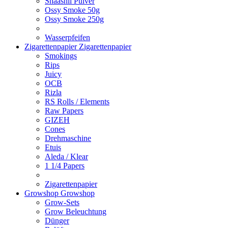
Shaashii Pulver
Ossy Smoke 50g
Ossy Smoke 250g
Wasserpfeifen
Zigarettenpapier
Zigarettenpapier
Smokings
Rips
Juicy
OCB
Rizla
RS Rolls / Elements
Raw Papers
GIZEH
Cones
Drehmaschine
Etuis
Aleda / Klear
1 1/4 Papers
Zigarettenpapier
Growshop
Growshop
Grow-Sets
Grow Beleuchtung
Dünger