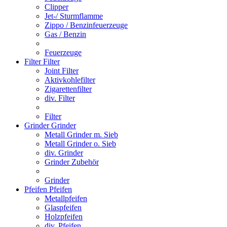
Clipper
Jet-/ Sturmflamme
Zippo / Benzinfeuerzeuge
Gas / Benzin
Feuerzeuge
Filter
Filter
Joint Filter
Aktivkohlefilter
Zigarettenfilter
div. Filter
Filter
Grinder
Grinder
Metall Grinder m. Sieb
Metall Grinder o. Sieb
div. Grinder
Grinder Zubehör
Grinder
Pfeifen
Pfeifen
Metallpfeifen
Glaspfeifen
Holzpfeifen
div. Pfeifen