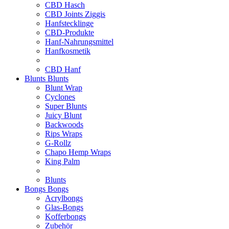
CBD Hasch
CBD Joints Ziggis
Hanfstecklinge
CBD-Produkte
Hanf-Nahrungsmittel
Hanfkosmetik
CBD Hanf
Blunts
Blunts
Blunt Wrap
Cyclones
Super Blunts
Juicy Blunt
Backwoods
Rips Wraps
G-Rollz
Chapo Hemp Wraps
King Palm
Blunts
Bongs
Bongs
Acrylbongs
Glas-Bongs
Kofferbongs
Zubehör