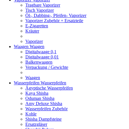
Tragbare Vaporizer
Tisch Vaporizer
Öl-, Dabbing-, Pfeifen- Vaporizer
Vaporizer Zubehör + Ersatzteile
E-Zigaretten
Kräuter
Vaporizer
Waagen
Waagen
Digitalwaage 0,1
Digitalwaage 0,01
Balkenwaagen
Verpackung / Gewichte
Waagen
Wasserpfeifen
Wasserpfeifen
Ägyptische Wasserpfeifen
Kaya Shisha
Oduman Shisha
Amy Deluxe Shisha
Wasserpfeifen Zubehör
Kohle
Shisha Dampfsteine
Ersatzgläser