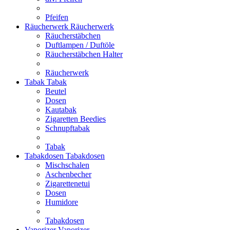
Pfeifen
Räucherwerk
Räucherwerk
Räucherstäbchen
Duftlampen / Duftöle
Räucherstäbchen Halter
Räucherwerk
Tabak
Tabak
Beutel
Dosen
Kautabak
Zigaretten Beedies
Schnupftabak
Tabak
Tabakdosen
Tabakdosen
Mischschalen
Aschenbecher
Zigarettenetui
Dosen
Humidore
Tabakdosen
Vaporizer
Vaporizer