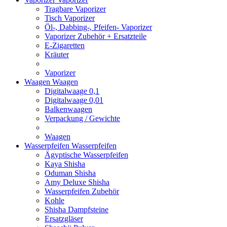
Tragbare Vaporizer
Tisch Vaporizer
Öl-, Dabbing-, Pfeifen- Vaporizer
Vaporizer Zubehör + Ersatzteile
E-Zigaretten
Kräuter
Vaporizer
Waagen
Waagen
Digitalwaage 0,1
Digitalwaage 0,01
Balkenwaagen
Verpackung / Gewichte
Waagen
Wasserpfeifen
Wasserpfeifen
Ägyptische Wasserpfeifen
Kaya Shisha
Oduman Shisha
Amy Deluxe Shisha
Wasserpfeifen Zubehör
Kohle
Shisha Dampfsteine
Ersatzgläser