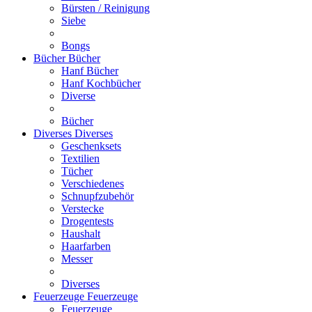
Bürsten / Reinigung
Siebe
Bongs
Bücher
Bücher
Hanf Bücher
Hanf Kochbücher
Diverse
Bücher
Diverses
Diverses
Geschenksets
Textilien
Tücher
Verschiedenes
Schnupfzubehör
Verstecke
Drogentests
Haushalt
Haarfarben
Messer
Diverses
Feuerzeuge
Feuerzeuge
Feuerzeuge