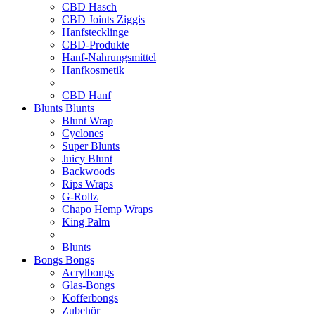
CBD Hasch
CBD Joints Ziggis
Hanfstecklinge
CBD-Produkte
Hanf-Nahrungsmittel
Hanfkosmetik
CBD Hanf
Blunts
Blunts
Blunt Wrap
Cyclones
Super Blunts
Juicy Blunt
Backwoods
Rips Wraps
G-Rollz
Chapo Hemp Wraps
King Palm
Blunts
Bongs
Bongs
Acrylbongs
Glas-Bongs
Kofferbongs
Zubehör