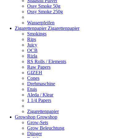
Shaashii Pulver
Ossy Smoke 50g
Ossy Smoke 250g
Wasserpfeifen
Zigarettenpapier
Zigarettenpapier
Smokings
Rips
Juicy
OCB
Rizla
RS Rolls / Elements
Raw Papers
GIZEH
Cones
Drehmaschine
Etuis
Aleda / Klear
1 1/4 Papers
Zigarettenpapier
Growshop
Growshop
Grow-Sets
Grow Beleuchtung
Dünger