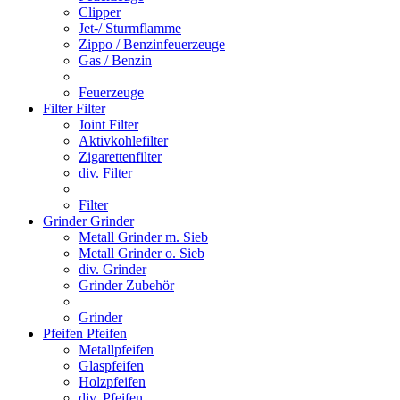
Clipper
Jet-/ Sturmflamme
Zippo / Benzinfeuerzeuge
Gas / Benzin
Feuerzeuge
Filter
Filter
Joint Filter
Aktivkohlefilter
Zigarettenfilter
div. Filter
Filter
Grinder
Grinder
Metall Grinder m. Sieb
Metall Grinder o. Sieb
div. Grinder
Grinder Zubehör
Grinder
Pfeifen
Pfeifen
Metallpfeifen
Glaspfeifen
Holzpfeifen
div. Pfeifen