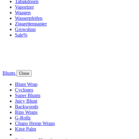
Tabakdosen
Vaporizer
Waagen
Wasserpfeifen
Zigarettenpapier
Growshop
Sale%
Blunts
Close
Blunt Wrap
Cyclones
Super Blunts
Juicy Blunt
Backwoods
Rips Wraps
G-Rollz
Chapo Hemp Wraps
King Palm