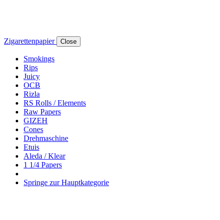
Zigarettenpapier
Close
Smokings
Rips
Juicy
OCB
Rizla
RS Rolls / Elements
Raw Papers
GIZEH
Cones
Drehmaschine
Etuis
Aleda / Klear
1 1/4 Papers
Springe zur Hauptkategorie