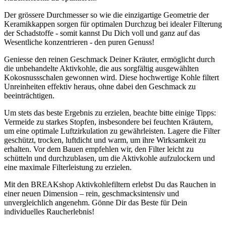
Der grössere Durchmesser so wie die einzigartige Geometrie der
Keramikkappen sorgen für optimalen Durchzug bei idealer Filterung
der Schadstoffe - somit kannst Du Dich voll und ganz auf das
Wesentliche konzentrieren - den puren Genuss!
Geniesse den reinen Geschmack Deiner Kräuter, ermöglicht durch
die unbehandelte Aktivkohle, die aus sorgfältig ausgewählten
Kokosnussschalen gewonnen wird. Diese hochwertige Kohle filtert
Unreinheiten effektiv heraus, ohne dabei den Geschmack zu
beeinträchtigen.
Um stets das beste Ergebnis zu erzielen, beachte bitte einige Tipps:
Vermeide zu starkes Stopfen, insbesondere bei feuchten Kräutern,
um eine optimale Luftzirkulation zu gewährleisten. Lagere die Filter
geschützt, trocken, luftdicht und warm, um ihre Wirksamkeit zu
erhalten. Vor dem Bauen empfehlen wir, den Filter leicht zu
schütteln und durchzublasen, um die Aktivkohle aufzulockern und
eine maximale Filterleistung zu erzielen.
Mit den BREAKshop Aktivkohlefiltern erlebst Du das Rauchen in
einer neuen Dimension – rein, geschmacksintensiv und
unvergleichlich angenehm. Gönne Dir das Beste für Dein
individuelles Raucherlebnis!