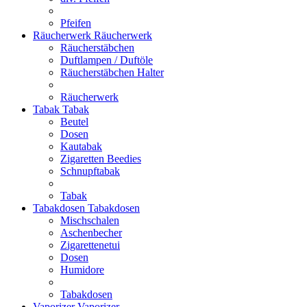
Pfeifen
Räucherwerk
Räucherwerk
Räucherstäbchen
Duftlampen / Duftöle
Räucherstäbchen Halter
Räucherwerk
Tabak
Tabak
Beutel
Dosen
Kautabak
Zigaretten Beedies
Schnupftabak
Tabak
Tabakdosen
Tabakdosen
Mischschalen
Aschenbecher
Zigarettenetui
Dosen
Humidore
Tabakdosen
Vaporizer
Vaporizer