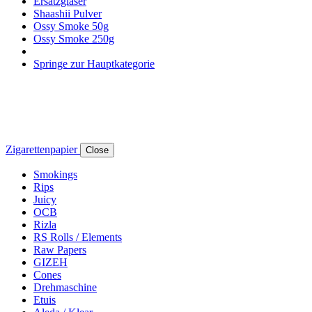
Ersatzgläser
Shaashii Pulver
Ossy Smoke 50g
Ossy Smoke 250g
Springe zur Hauptkategorie
Zigarettenpapier
Close
Smokings
Rips
Juicy
OCB
Rizla
RS Rolls / Elements
Raw Papers
GIZEH
Cones
Drehmaschine
Etuis