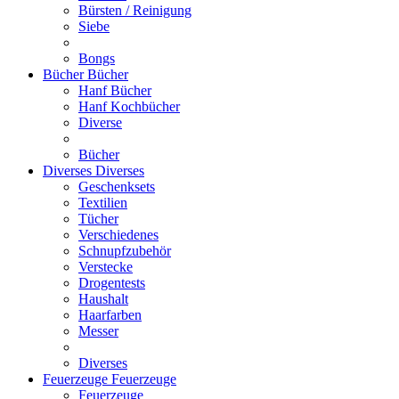
Bürsten / Reinigung
Siebe
Bongs
Bücher
Bücher
Hanf Bücher
Hanf Kochbücher
Diverse
Bücher
Diverses
Diverses
Geschenksets
Textilien
Tücher
Verschiedenes
Schnupfzubehör
Verstecke
Drogentests
Haushalt
Haarfarben
Messer
Diverses
Feuerzeuge
Feuerzeuge
Feuerzeuge