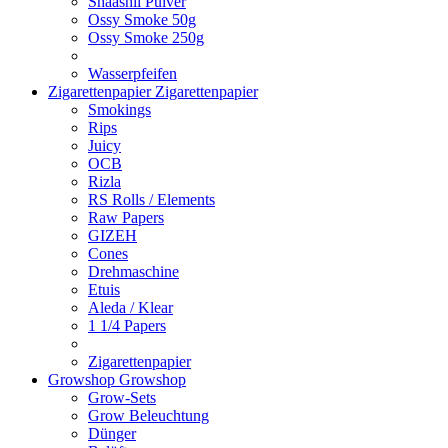
Shaashii Pulver
Ossy Smoke 50g
Ossy Smoke 250g
Wasserpfeifen
Zigarettenpapier
Zigarettenpapier
Smokings
Rips
Juicy
OCB
Rizla
RS Rolls / Elements
Raw Papers
GIZEH
Cones
Drehmaschine
Etuis
Aleda / Klear
1 1/4 Papers
Zigarettenpapier
Growshop
Growshop
Grow-Sets
Grow Beleuchtung
Dünger