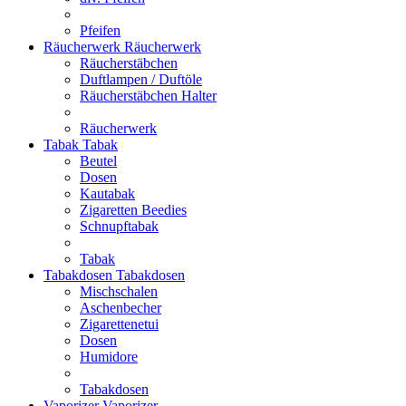
Pfeifen
Räucherwerk
Räucherwerk
Räucherstäbchen
Duftlampen / Duftöle
Räucherstäbchen Halter
Räucherwerk
Tabak
Tabak
Beutel
Dosen
Kautabak
Zigaretten Beedies
Schnupftabak
Tabak
Tabakdosen
Tabakdosen
Mischschalen
Aschenbecher
Zigarettenetui
Dosen
Humidore
Tabakdosen
Vaporizer
Vaporizer