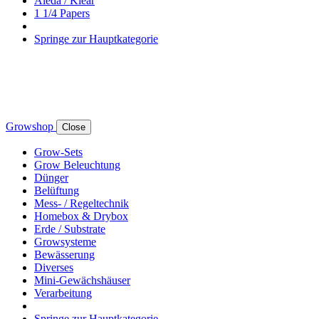
Aleda / Klear
1 1/4 Papers
Springe zur Hauptkategorie
Growshop
Close
Grow-Sets
Grow Beleuchtung
Dünger
Belüftung
Mess- / Regeltechnik
Homebox & Drybox
Erde / Substrate
Growsysteme
Bewässerung
Diverses
Mini-Gewächshäuser
Verarbeitung
Springe zur Hauptkategorie