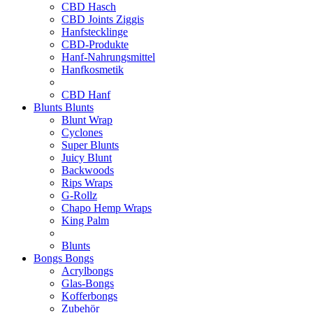
CBD Hasch
CBD Joints Ziggis
Hanfstecklinge
CBD-Produkte
Hanf-Nahrungsmittel
Hanfkosmetik
CBD Hanf
Blunts
Blunts
Blunt Wrap
Cyclones
Super Blunts
Juicy Blunt
Backwoods
Rips Wraps
G-Rollz
Chapo Hemp Wraps
King Palm
Blunts
Bongs
Bongs
Acrylbongs
Glas-Bongs
Kofferbongs
Zubehör