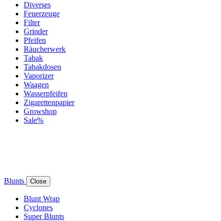
Diverses
Feuerzeuge
Filter
Grinder
Pfeifen
Räucherwerk
Tabak
Tabakdosen
Vaporizer
Waagen
Wasserpfeifen
Zigarettenpapier
Growshop
Sale%
Blunts
Close
Blunt Wrap
Cyclones
Super Blunts