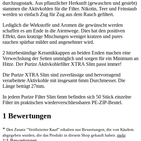
durchzugsstark. Aus pflanzlicher Herkunft (gewaschen und gesiebt)
stammen die Aktivkohlen für die Filter. Nikotin, Teer und Feinstaub
werden so einfach Zug für Zug aus dem Rauch gefiltert.
Lediglich die Wirkstoffe und Aromen die gewünscht werden
schaffen es am Ende in die Atemwege. Dies hat den positiven
Effekt, dass kratzige Mischungen weniger kratzen und pures
rauchen spürbar milder und angenehmer wird.
2 hitzebeständige Keramikkappen an beiden Enden machen eine
Verwechslung der Seiten unmöglich und sorgen für ein Minimum an
Hitze. Der Purize Aktivkohlefilter XTRA Slim passt immer!
Die Purize XTRA Slim sind zuverlässige und hervorragend
verarbeitete Aktivkohle mit insgesamt 6mm Durchmesser. Die
Länge beträgt 27mm.
In jedem Purize Filter Slim 6mm befinden sich 50 Stück einzelne
Filter im praktischen wiederverschliessbaren PE-ZIP-Beutel.
1
Bewertungen
*
Den Zusatz “Verifizierter Kauf” erhalten nur Bewertungen, die von Käufern
abgegeben wurden, die das Produkt in diesem Shop gekauft haben.
mehr
1/1 Bewertungen