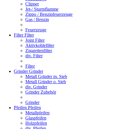
Clipper
Jet-/ Sturmflamme
Zippo / Benzinfeuerzeuge
Gas / Benzin
Feuerzeuge
Filter
Filter
Joint Filter
Aktivkohlefilter
Zigarettenfilter
div. Filter
Filter
Grinder
Grinder
Metall Grinder m. Sieb
Metall Grinder o. Sieb
div. Grinder
Grinder Zubehör
Grinder
Pfeifen
Pfeifen
Metallpfeifen
Glaspfeifen
Holzpfeifen
div. Pfeifen