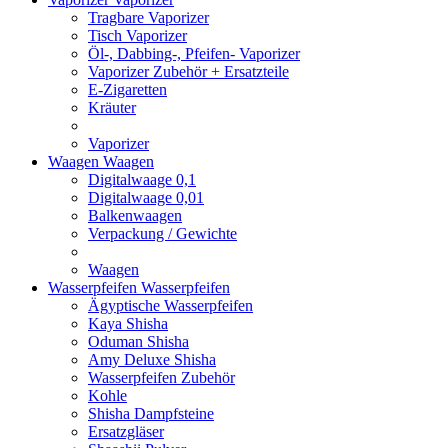
Tragbare Vaporizer
Tisch Vaporizer
Öl-, Dabbing-, Pfeifen- Vaporizer
Vaporizer Zubehör + Ersatzteile
E-Zigaretten
Kräuter
Vaporizer
Waagen
Waagen
Digitalwaage 0,1
Digitalwaage 0,01
Balkenwaagen
Verpackung / Gewichte
Waagen
Wasserpfeifen
Wasserpfeifen
Ägyptische Wasserpfeifen
Kaya Shisha
Oduman Shisha
Amy Deluxe Shisha
Wasserpfeifen Zubehör
Kohle
Shisha Dampfsteine
Ersatzgläser