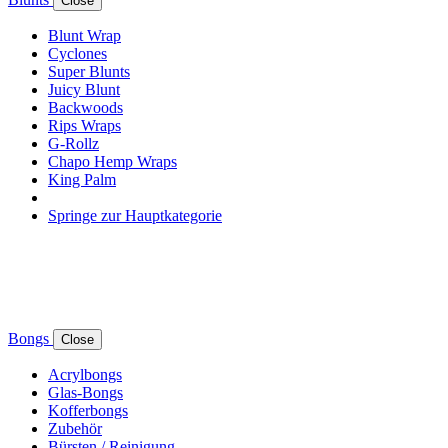
Close
Blunt Wrap
Cyclones
Super Blunts
Juicy Blunt
Backwoods
Rips Wraps
G-Rollz
Chapo Hemp Wraps
King Palm
Springe zur Hauptkategorie
Bongs
Close
Acrylbongs
Glas-Bongs
Kofferbongs
Zubehör
Bürsten / Reinigung