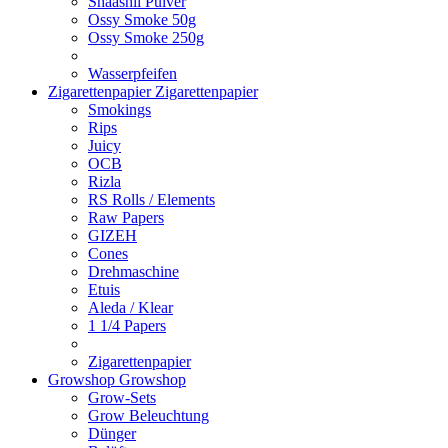
Shaashii Pulver
Ossy Smoke 50g
Ossy Smoke 250g
Wasserpfeifen
Zigarettenpapier
Zigarettenpapier
Smokings
Rips
Juicy
OCB
Rizla
RS Rolls / Elements
Raw Papers
GIZEH
Cones
Drehmaschine
Etuis
Aleda / Klear
1 1/4 Papers
Zigarettenpapier
Growshop
Growshop
Grow-Sets
Grow Beleuchtung
Dünger