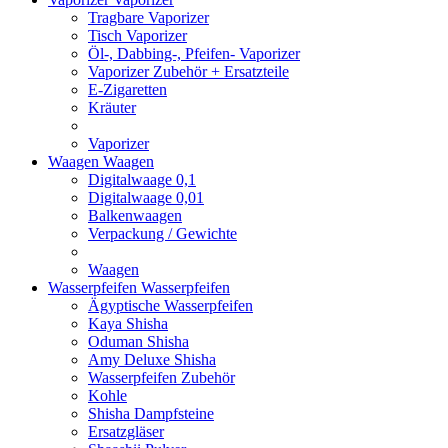
Tragbare Vaporizer
Tisch Vaporizer
Öl-, Dabbing-, Pfeifen- Vaporizer
Vaporizer Zubehör + Ersatzteile
E-Zigaretten
Kräuter
Vaporizer
Waagen
Waagen
Digitalwaage 0,1
Digitalwaage 0,01
Balkenwaagen
Verpackung / Gewichte
Waagen
Wasserpfeifen
Wasserpfeifen
Ägyptische Wasserpfeifen
Kaya Shisha
Oduman Shisha
Amy Deluxe Shisha
Wasserpfeifen Zubehör
Kohle
Shisha Dampfsteine
Ersatzgläser