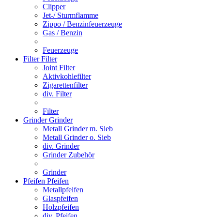
Clipper
Jet-/ Sturmflamme
Zippo / Benzinfeuerzeuge
Gas / Benzin
Feuerzeuge
Filter
Filter
Joint Filter
Aktivkohlefilter
Zigarettenfilter
div. Filter
Filter
Grinder
Grinder
Metall Grinder m. Sieb
Metall Grinder o. Sieb
div. Grinder
Grinder Zubehör
Grinder
Pfeifen
Pfeifen
Metallpfeifen
Glaspfeifen
Holzpfeifen
div. Pfeifen