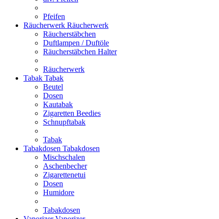
Pfeifen
Räucherwerk
Räucherwerk
Räucherstäbchen
Duftlampen / Duftöle
Räucherstäbchen Halter
Räucherwerk
Tabak
Tabak
Beutel
Dosen
Kautabak
Zigaretten Beedies
Schnupftabak
Tabak
Tabakdosen
Tabakdosen
Mischschalen
Aschenbecher
Zigarettenetui
Dosen
Humidore
Tabakdosen
Vaporizer
Vaporizer