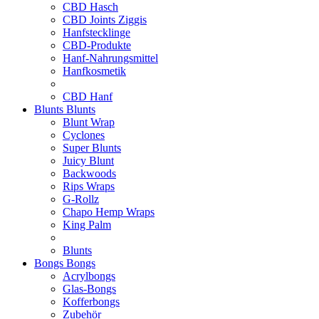
CBD Hasch
CBD Joints Ziggis
Hanfstecklinge
CBD-Produkte
Hanf-Nahrungsmittel
Hanfkosmetik
CBD Hanf
Blunts
Blunts
Blunt Wrap
Cyclones
Super Blunts
Juicy Blunt
Backwoods
Rips Wraps
G-Rollz
Chapo Hemp Wraps
King Palm
Blunts
Bongs
Bongs
Acrylbongs
Glas-Bongs
Kofferbongs
Zubehör