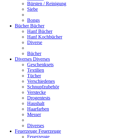
Bürsten / Reinigung
Siebe
Bongs
Bücher
Bücher
Hanf Bücher
Hanf Kochbücher
Diverse
Bücher
Diverses
Diverses
Geschenksets
Textilien
Tücher
Verschiedenes
Schnupfzubehör
Verstecke
Drogentests
Haushalt
Haarfarben
Messer
Diverses
Feuerzeuge
Feuerzeuge
Feuerzeuge