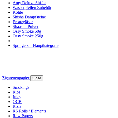
Amy Deluxe Shisha
Wasserpfeifen Zubehör
Kohle
Shisha Dampfsteine
Ersatzgläser
Shaashii Pulver
Ossy Smoke 50g
Ossy Smoke 250g
Springe zur Hauptkategorie
Zigarettenpapier
Close
Smokings
Rips
Juicy
OCB
Rizla
RS Rolls / Elements
Raw Papers