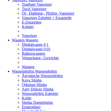
Tragbare Vaporizer
Tisch Vaporizer
Öl-, Dabbing-, Pfeifen- Vaporizer
Vaporizer Zubehör + Ersatzteile
E-Zigaretten
Kräuter
Vaporizer
Waagen
Waagen
Digitalwaage 0,1
Digitalwaage 0,01
Balkenwaagen
Verpackung / Gewichte
Waagen
Wasserpfeifen
Wasserpfeifen
Ägyptische Wasserpfeifen
Kaya Shisha
Oduman Shisha
Amy Deluxe Shisha
Wasserpfeifen Zubehör
Kohle
Shisha Dampfsteine
Ersatzgläser