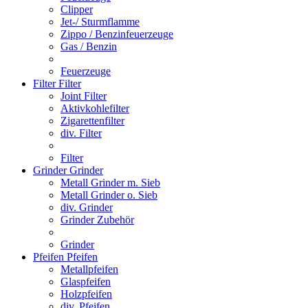
Clipper
Jet-/ Sturmflamme
Zippo / Benzinfeuerzeuge
Gas / Benzin
Feuerzeuge
Filter
Filter
Joint Filter
Aktivkohlefilter
Zigarettenfilter
div. Filter
Filter
Grinder
Grinder
Metall Grinder m. Sieb
Metall Grinder o. Sieb
div. Grinder
Grinder Zubehör
Grinder
Pfeifen
Pfeifen
Metallpfeifen
Glaspfeifen
Holzpfeifen
div. Pfeifen