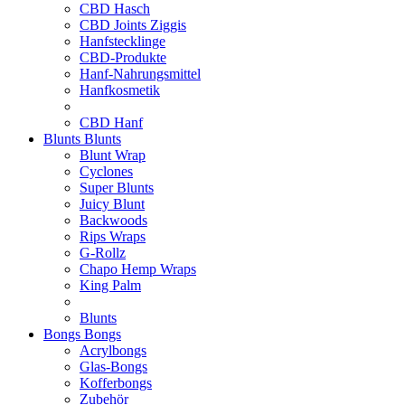
CBD Hasch
CBD Joints Ziggis
Hanfstecklinge
CBD-Produkte
Hanf-Nahrungsmittel
Hanfkosmetik
CBD Hanf
Blunts
Blunts
Blunt Wrap
Cyclones
Super Blunts
Juicy Blunt
Backwoods
Rips Wraps
G-Rollz
Chapo Hemp Wraps
King Palm
Blunts
Bongs
Bongs
Acrylbongs
Glas-Bongs
Kofferbongs
Zubehör