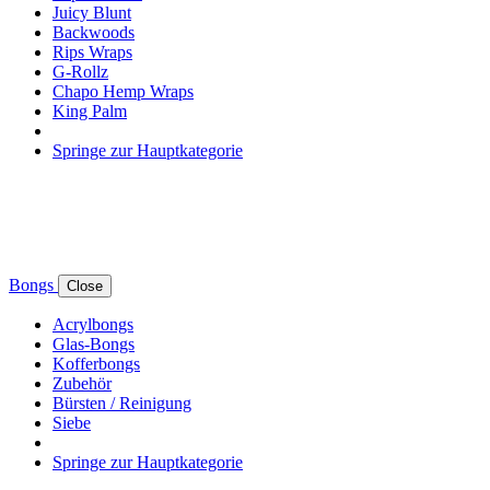
Juicy Blunt
Backwoods
Rips Wraps
G-Rollz
Chapo Hemp Wraps
King Palm
Springe zur Hauptkategorie
Bongs
Close
Acrylbongs
Glas-Bongs
Kofferbongs
Zubehör
Bürsten / Reinigung
Siebe
Springe zur Hauptkategorie