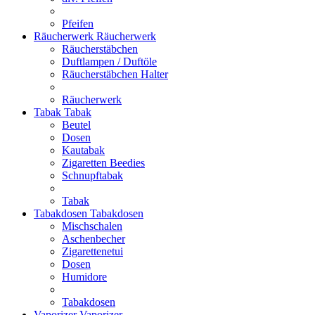
Pfeifen
Räucherwerk
Räucherwerk
Räucherstäbchen
Duftlampen / Duftöle
Räucherstäbchen Halter
Räucherwerk
Tabak
Tabak
Beutel
Dosen
Kautabak
Zigaretten Beedies
Schnupftabak
Tabak
Tabakdosen
Tabakdosen
Mischschalen
Aschenbecher
Zigarettenetui
Dosen
Humidore
Tabakdosen
Vaporizer
Vaporizer