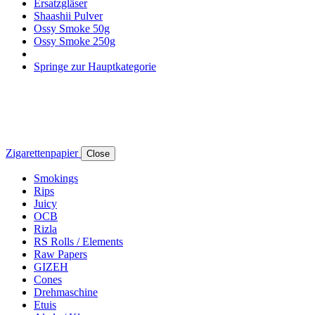
Ersatzgläser
Shaashii Pulver
Ossy Smoke 50g
Ossy Smoke 250g
Springe zur Hauptkategorie
Zigarettenpapier
Close
Smokings
Rips
Juicy
OCB
Rizla
RS Rolls / Elements
Raw Papers
GIZEH
Cones
Drehmaschine
Etuis