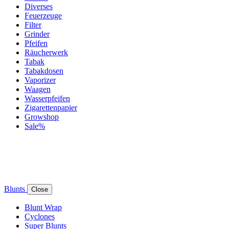
Diverses
Feuerzeuge
Filter
Grinder
Pfeifen
Räucherwerk
Tabak
Tabakdosen
Vaporizer
Waagen
Wasserpfeifen
Zigarettenpapier
Growshop
Sale%
Blunts
Close
Blunt Wrap
Cyclones
Super Blunts