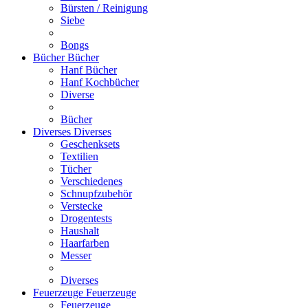
Bürsten / Reinigung
Siebe
Bongs
Bücher
Bücher
Hanf Bücher
Hanf Kochbücher
Diverse
Bücher
Diverses
Diverses
Geschenksets
Textilien
Tücher
Verschiedenes
Schnupfzubehör
Verstecke
Drogentests
Haushalt
Haarfarben
Messer
Diverses
Feuerzeuge
Feuerzeuge
Feuerzeuge