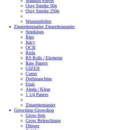
Shaashii Pulver
Ossy Smoke 50g
Ossy Smoke 250g
Wasserpfeifen
Zigarettenpapier
Zigarettenpapier
Smokings
Rips
Juicy
OCB
Rizla
RS Rolls / Elements
Raw Papers
GIZEH
Cones
Drehmaschine
Etuis
Aleda / Klear
1 1/4 Papers
Zigarettenpapier
Growshop
Growshop
Grow-Sets
Grow Beleuchtung
Dünger