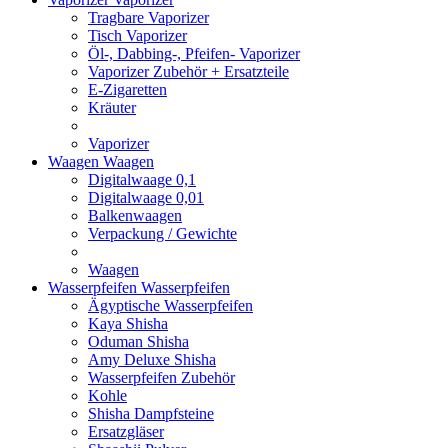
Tragbare Vaporizer
Tisch Vaporizer
Öl-, Dabbing-, Pfeifen- Vaporizer
Vaporizer Zubehör + Ersatzteile
E-Zigaretten
Kräuter
Vaporizer
Waagen
Waagen
Digitalwaage 0,1
Digitalwaage 0,01
Balkenwaagen
Verpackung / Gewichte
Waagen
Wasserpfeifen
Wasserpfeifen
Ägyptische Wasserpfeifen
Kaya Shisha
Oduman Shisha
Amy Deluxe Shisha
Wasserpfeifen Zubehör
Kohle
Shisha Dampfsteine
Ersatzgläser