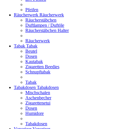
Pfeifen
Räucherwerk
Räucherwerk
Räucherstäbchen
Duftlampen / Duftöle
Räucherstäbchen Halter
Räucherwerk
Tabak
Tabak
Beutel
Dosen
Kautabak
Zigaretten Beedies
Schnupftabak
Tabak
Tabakdosen
Tabakdosen
Mischschalen
Aschenbecher
Zigarettenetui
Dosen
Humidore
Tabakdosen
Vaporizer
Vaporizer