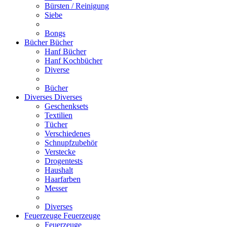
Bürsten / Reinigung
Siebe
Bongs
Bücher
Bücher
Hanf Bücher
Hanf Kochbücher
Diverse
Bücher
Diverses
Diverses
Geschenksets
Textilien
Tücher
Verschiedenes
Schnupfzubehör
Verstecke
Drogentests
Haushalt
Haarfarben
Messer
Diverses
Feuerzeuge
Feuerzeuge
Feuerzeuge