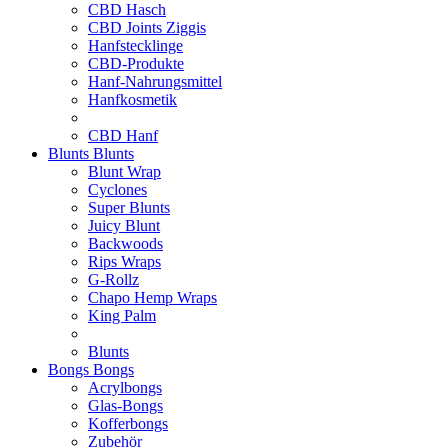
CBD Hasch
CBD Joints Ziggis
Hanfstecklinge
CBD-Produkte
Hanf-Nahrungsmittel
Hanfkosmetik
CBD Hanf
Blunts
Blunts
Blunt Wrap
Cyclones
Super Blunts
Juicy Blunt
Backwoods
Rips Wraps
G-Rollz
Chapo Hemp Wraps
King Palm
Blunts
Bongs
Bongs
Acrylbongs
Glas-Bongs
Kofferbongs
Zubehör