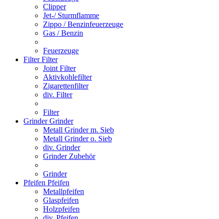
Clipper
Jet-/ Sturmflamme
Zippo / Benzinfeuerzeuge
Gas / Benzin
Feuerzeuge
Filter
Filter
Joint Filter
Aktivkohlefilter
Zigarettenfilter
div. Filter
Filter
Grinder
Grinder
Metall Grinder m. Sieb
Metall Grinder o. Sieb
div. Grinder
Grinder Zubehör
Grinder
Pfeifen
Pfeifen
Metallpfeifen
Glaspfeifen
Holzpfeifen
div. Pfeifen