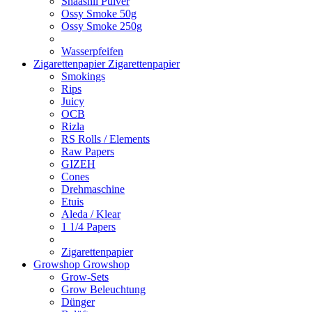
Shaashii Pulver
Ossy Smoke 50g
Ossy Smoke 250g
Wasserpfeifen
Zigarettenpapier
Zigarettenpapier
Smokings
Rips
Juicy
OCB
Rizla
RS Rolls / Elements
Raw Papers
GIZEH
Cones
Drehmaschine
Etuis
Aleda / Klear
1 1/4 Papers
Zigarettenpapier
Growshop
Growshop
Grow-Sets
Grow Beleuchtung
Dünger