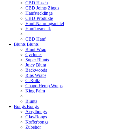
CBD Hasch
CBD Joints Ziggis
Hanfstecklinge
CBD-Produkte
Hanf-Nahrungsmittel
Hanfkosmetik
CBD Hanf
Blunts
Blunts
Blunt Wrap
Cyclones
Super Blunts
Juicy Blunt
Backwoods
Rips Wraps
G-Rollz
Chapo Hemp Wraps
King Palm
Blunts
Bongs
Bongs
Acrylbongs
Glas-Bongs
Kofferbongs
Zubehör