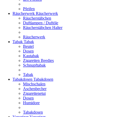
Pfeifen
Räucherwerk
Räucherwerk
Räucherstäbchen
Duftlampen / Duftöle
Räucherstäbchen Halter
Räucherwerk
Tabak
Tabak
Beutel
Dosen
Kautabak
Zigaretten Beedies
Schnupftabak
Tabak
Tabakdosen
Tabakdosen
Mischschalen
Aschenbecher
Zigarettenetui
Dosen
Humidore
Tabakdosen
Vaporizer
Vaporizer