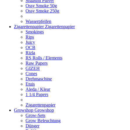
Shaashii Pulver
Ossy Smoke 50g
Ossy Smoke 250g
Wasserpfeifen
Zigarettenpapier
Zigarettenpapier
Smokings
Rips
Juicy
OCB
Rizla
RS Rolls / Elements
Raw Papers
GIZEH
Cones
Drehmaschine
Etuis
Aleda / Klear
1 1/4 Papers
Zigarettenpapier
Growshop
Growshop
Grow-Sets
Grow Beleuchtung
Dünger