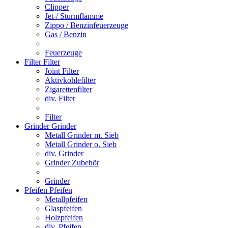
Clipper
Jet-/ Sturmflamme
Zippo / Benzinfeuerzeuge
Gas / Benzin
Feuerzeuge
Filter
Filter
Joint Filter
Aktivkohlefilter
Zigarettenfilter
div. Filter
Filter
Grinder
Grinder
Metall Grinder m. Sieb
Metall Grinder o. Sieb
div. Grinder
Grinder Zubehör
Grinder
Pfeifen
Pfeifen
Metallpfeifen
Glaspfeifen
Holzpfeifen
div. Pfeifen