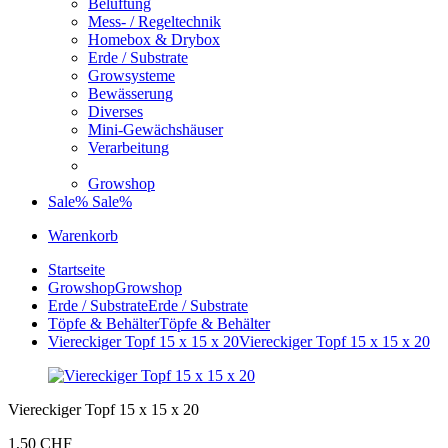
Belüftung
Mess- / Regeltechnik
Homebox & Drybox
Erde / Substrate
Growsysteme
Bewässerung
Diverses
Mini-Gewächshäuser
Verarbeitung
Growshop
Sale%
Sale%
Warenkorb
Startseite
Growshop
Growshop
Erde / Substrate
Erde / Substrate
Töpfe & Behälter
Töpfe & Behälter
Viereckiger Topf 15 x 15 x 20
Viereckiger Topf 15 x 15 x 20
Viereckiger Topf 15 x 15 x 20
1,50 CHF