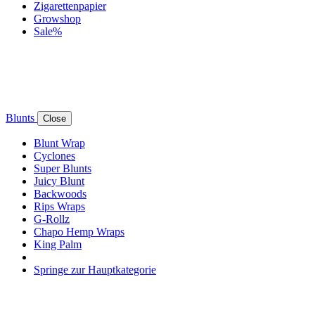
Zigarettenpapier
Growshop
Sale%
Blunts
Close
Blunt Wrap
Cyclones
Super Blunts
Juicy Blunt
Backwoods
Rips Wraps
G-Rollz
Chapo Hemp Wraps
King Palm
Springe zur Hauptkategorie