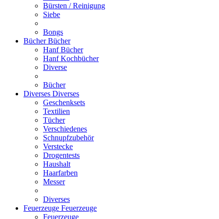
Bürsten / Reinigung
Siebe
Bongs
Bücher
Bücher
Hanf Bücher
Hanf Kochbücher
Diverse
Bücher
Diverses
Diverses
Geschenksets
Textilien
Tücher
Verschiedenes
Schnupfzubehör
Verstecke
Drogentests
Haushalt
Haarfarben
Messer
Diverses
Feuerzeuge
Feuerzeuge
Feuerzeuge