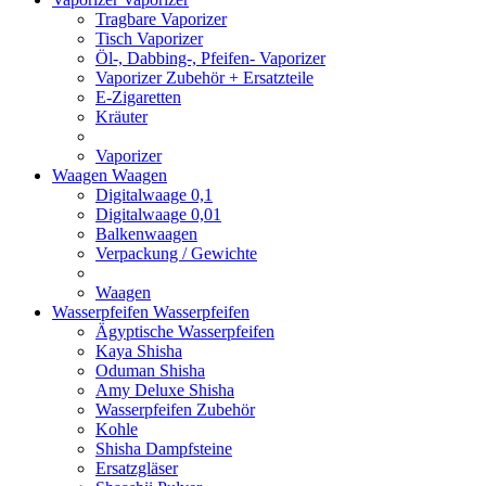
Tragbare Vaporizer
Tisch Vaporizer
Öl-, Dabbing-, Pfeifen- Vaporizer
Vaporizer Zubehör + Ersatzteile
E-Zigaretten
Kräuter
Vaporizer
Waagen
Waagen
Digitalwaage 0,1
Digitalwaage 0,01
Balkenwaagen
Verpackung / Gewichte
Waagen
Wasserpfeifen
Wasserpfeifen
Ägyptische Wasserpfeifen
Kaya Shisha
Oduman Shisha
Amy Deluxe Shisha
Wasserpfeifen Zubehör
Kohle
Shisha Dampfsteine
Ersatzgläser