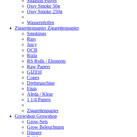
Shaashii Pulver
Ossy Smoke 50g
Ossy Smoke 250g
Wasserpfeifen
Zigarettenpapier
Zigarettenpapier
Smokings
Rips
Juicy
OCB
Rizla
RS Rolls / Elements
Raw Papers
GIZEH
Cones
Drehmaschine
Etuis
Aleda / Klear
1 1/4 Papers
Zigarettenpapier
Growshop
Growshop
Grow-Sets
Grow Beleuchtung
Dünger