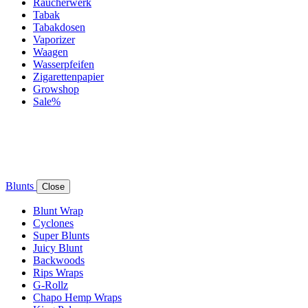
Räucherwerk
Tabak
Tabakdosen
Vaporizer
Waagen
Wasserpfeifen
Zigarettenpapier
Growshop
Sale%
Blunts
Close
Blunt Wrap
Cyclones
Super Blunts
Juicy Blunt
Backwoods
Rips Wraps
G-Rollz
Chapo Hemp Wraps