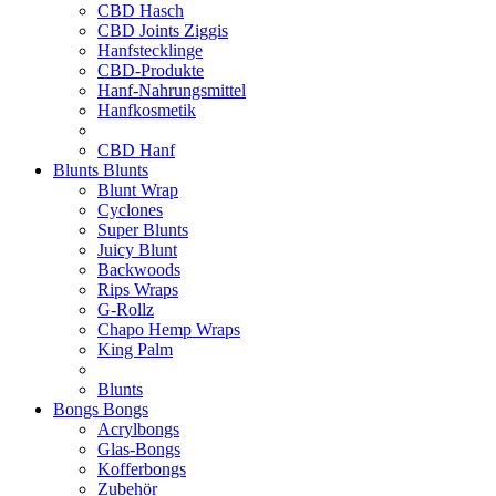
CBD Hasch
CBD Joints Ziggis
Hanfstecklinge
CBD-Produkte
Hanf-Nahrungsmittel
Hanfkosmetik
CBD Hanf
Blunts
Blunts
Blunt Wrap
Cyclones
Super Blunts
Juicy Blunt
Backwoods
Rips Wraps
G-Rollz
Chapo Hemp Wraps
King Palm
Blunts
Bongs
Bongs
Acrylbongs
Glas-Bongs
Kofferbongs
Zubehör