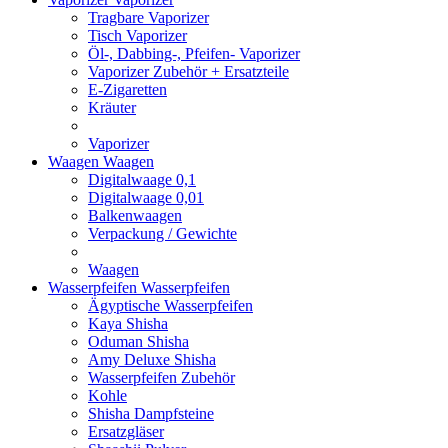
Tragbare Vaporizer
Tisch Vaporizer
Öl-, Dabbing-, Pfeifen- Vaporizer
Vaporizer Zubehör + Ersatzteile
E-Zigaretten
Kräuter
Vaporizer
Waagen
Waagen
Digitalwaage 0,1
Digitalwaage 0,01
Balkenwaagen
Verpackung / Gewichte
Waagen
Wasserpfeifen
Wasserpfeifen
Ägyptische Wasserpfeifen
Kaya Shisha
Oduman Shisha
Amy Deluxe Shisha
Wasserpfeifen Zubehör
Kohle
Shisha Dampfsteine
Ersatzgläser