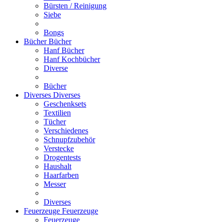
Bürsten / Reinigung
Siebe
Bongs
Bücher
Bücher
Hanf Bücher
Hanf Kochbücher
Diverse
Bücher
Diverses
Diverses
Geschenksets
Textilien
Tücher
Verschiedenes
Schnupfzubehör
Verstecke
Drogentests
Haushalt
Haarfarben
Messer
Diverses
Feuerzeuge
Feuerzeuge
Feuerzeuge