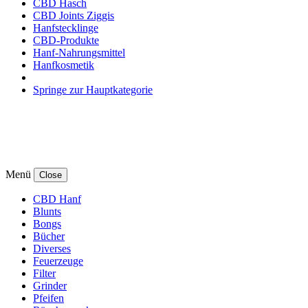
CBD Hasch
CBD Joints Ziggis
Hanfstecklinge
CBD-Produkte
Hanf-Nahrungsmittel
Hanfkosmetik
Springe zur Hauptkategorie
Menü
Close
CBD Hanf
Blunts
Bongs
Bücher
Diverses
Feuerzeuge
Filter
Grinder
Pfeifen