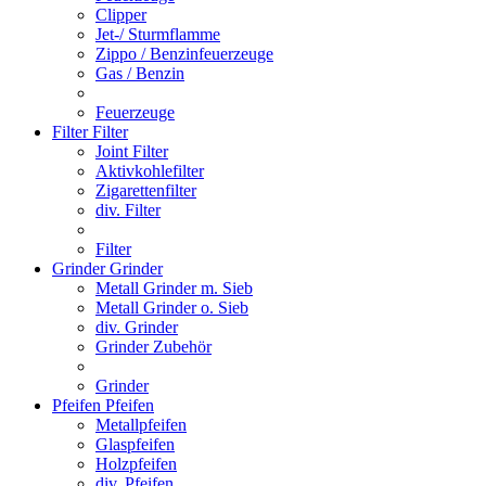
Clipper
Jet-/ Sturmflamme
Zippo / Benzinfeuerzeuge
Gas / Benzin
Feuerzeuge
Filter
Filter
Joint Filter
Aktivkohlefilter
Zigarettenfilter
div. Filter
Filter
Grinder
Grinder
Metall Grinder m. Sieb
Metall Grinder o. Sieb
div. Grinder
Grinder Zubehör
Grinder
Pfeifen
Pfeifen
Metallpfeifen
Glaspfeifen
Holzpfeifen
div. Pfeifen