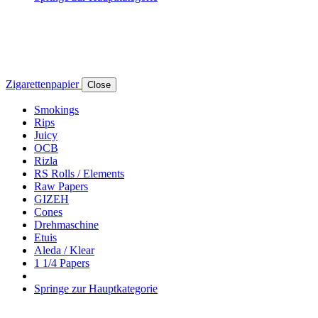
Zigarettenpapier
Close
Smokings
Rips
Juicy
OCB
Rizla
RS Rolls / Elements
Raw Papers
GIZEH
Cones
Drehmaschine
Etuis
Aleda / Klear
1 1/4 Papers
Springe zur Hauptkategorie