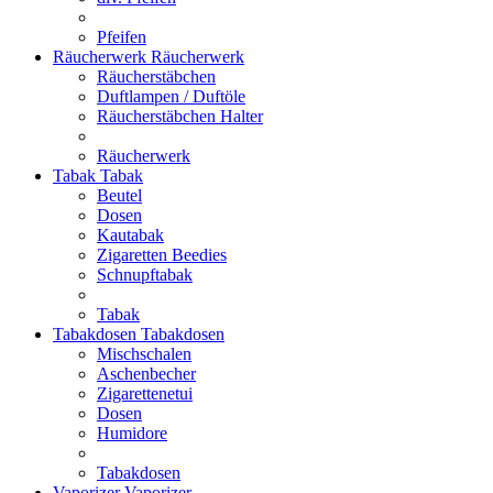
Pfeifen
Räucherwerk
Räucherwerk
Räucherstäbchen
Duftlampen / Duftöle
Räucherstäbchen Halter
Räucherwerk
Tabak
Tabak
Beutel
Dosen
Kautabak
Zigaretten Beedies
Schnupftabak
Tabak
Tabakdosen
Tabakdosen
Mischschalen
Aschenbecher
Zigarettenetui
Dosen
Humidore
Tabakdosen
Vaporizer
Vaporizer