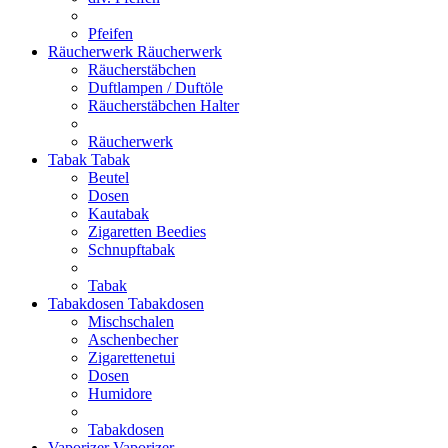
Pfeifen
Räucherwerk
Räucherwerk
Räucherstäbchen
Duftlampen / Duftöle
Räucherstäbchen Halter
Räucherwerk
Tabak
Tabak
Beutel
Dosen
Kautabak
Zigaretten Beedies
Schnupftabak
Tabak
Tabakdosen
Tabakdosen
Mischschalen
Aschenbecher
Zigarettenetui
Dosen
Humidore
Tabakdosen
Vaporizer
Vaporizer