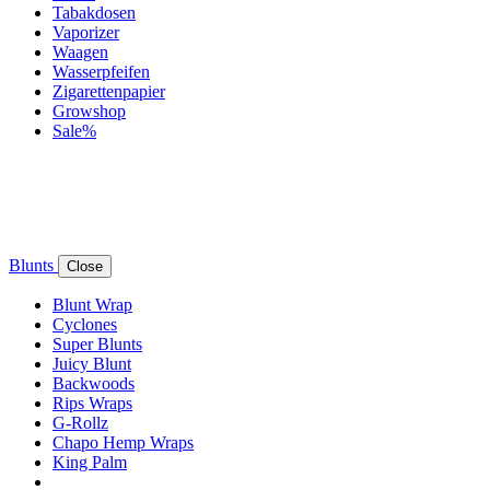
Tabakdosen
Vaporizer
Waagen
Wasserpfeifen
Zigarettenpapier
Growshop
Sale%
Blunts
Close
Blunt Wrap
Cyclones
Super Blunts
Juicy Blunt
Backwoods
Rips Wraps
G-Rollz
Chapo Hemp Wraps
King Palm