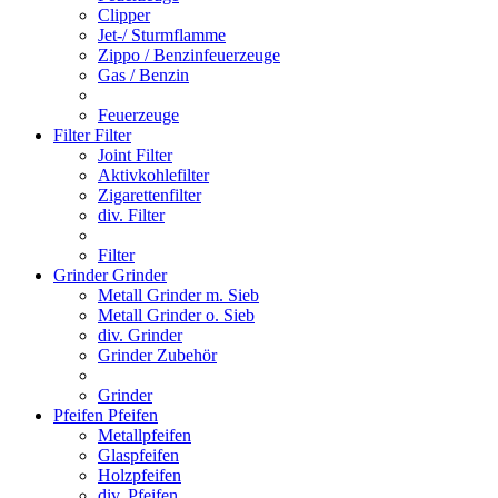
Clipper
Jet-/ Sturmflamme
Zippo / Benzinfeuerzeuge
Gas / Benzin
Feuerzeuge
Filter
Filter
Joint Filter
Aktivkohlefilter
Zigarettenfilter
div. Filter
Filter
Grinder
Grinder
Metall Grinder m. Sieb
Metall Grinder o. Sieb
div. Grinder
Grinder Zubehör
Grinder
Pfeifen
Pfeifen
Metallpfeifen
Glaspfeifen
Holzpfeifen
div. Pfeifen