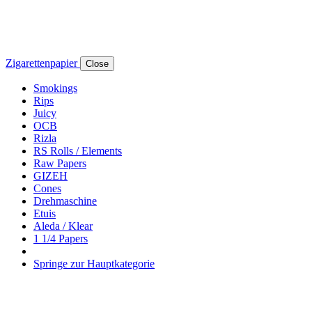
Zigarettenpapier
Close
Smokings
Rips
Juicy
OCB
Rizla
RS Rolls / Elements
Raw Papers
GIZEH
Cones
Drehmaschine
Etuis
Aleda / Klear
1 1/4 Papers
Springe zur Hauptkategorie