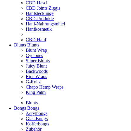
CBD Hasch
CBD Joints Ziggis
Hanfstecklinge
CBD-Produkte
Hanf-Nahrungsmittel
Hanfkosmetik
CBD Hanf
Blunts
Blunts
Blunt Wrap
Cyclones
Super Blunts
Juicy Blunt
Backwoods
Rips Wraps
G-Rollz
Chapo Hemp Wraps
King Palm
Blunts
Bongs
Bongs
Acrylbongs
Glas-Bongs
Kofferbongs
Zubehör