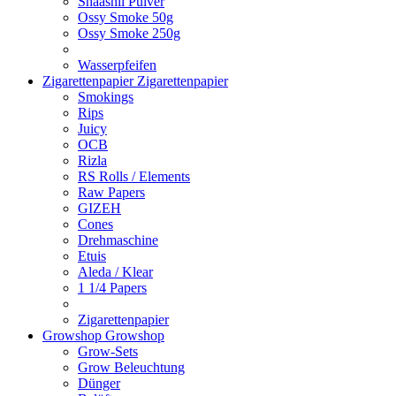
Shaashii Pulver
Ossy Smoke 50g
Ossy Smoke 250g
Wasserpfeifen
Zigarettenpapier
Zigarettenpapier
Smokings
Rips
Juicy
OCB
Rizla
RS Rolls / Elements
Raw Papers
GIZEH
Cones
Drehmaschine
Etuis
Aleda / Klear
1 1/4 Papers
Zigarettenpapier
Growshop
Growshop
Grow-Sets
Grow Beleuchtung
Dünger