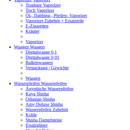
Tragbare Vaporizer
Tisch Vaporizer
Öl-, Dabbing-, Pfeifen- Vaporizer
Vaporizer Zubehör + Ersatzteile
E-Zigaretten
Kräuter
Vaporizer
Waagen
Waagen
Digitalwaage 0,1
Digitalwaage 0,01
Balkenwaagen
Verpackung / Gewichte
Waagen
Wasserpfeifen
Wasserpfeifen
Ägyptische Wasserpfeifen
Kaya Shisha
Oduman Shisha
Amy Deluxe Shisha
Wasserpfeifen Zubehör
Kohle
Shisha Dampfsteine
Ersatzgläser