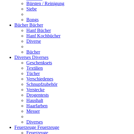
Bürsten / Reinigung
Siebe
Bongs
Bücher
Bücher
Hanf Bücher
Hanf Kochbücher
Diverse
Bücher
Diverses
Diverses
Geschenksets
Textilien
Tücher
Verschiedenes
Schnupfzubehör
Verstecke
Drogentests
Haushalt
Haarfarben
Messer
Diverses
Feuerzeuge
Feuerzeuge
Feuerzeuge