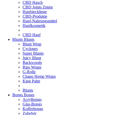
CBD Hasch
CBD Joints Ziggis
Hanfstecklinge
CBD-Produkte
Hanf-Nahrungsmittel
Hanfkosmetik
CBD Hanf
Blunts
Blunts
Blunt Wrap
Cyclones
Super Blunts
Juicy Blunt
Backwoods
Rips Wraps
G-Rollz
Chapo Hemp Wraps
King Palm
Blunts
Bongs
Bongs
Acrylbongs
Glas-Bongs
Kofferbongs
Zubehör