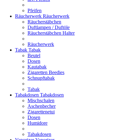
Pfeifen
Räucherwerk
Räucherwerk
Räucherstäbchen
Duftlampen / Duftöle
Räucherstäbchen Halter
Räucherwerk
Tabak
Tabak
Beutel
Dosen
Kautabak
Zigaretten Beedies
Schnupftabak
Tabak
Tabakdosen
Tabakdosen
Mischschalen
Aschenbecher
Zigarettenetui
Dosen
Humidore
Tabakdosen
Vaporizer
Vaporizer