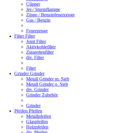
Clipper
Jet-/ Sturmflamme
Zippo / Benzinfeuerzeuge
Gas / Benzin
Feuerzeuge
Filter
Filter
Joint Filter
Aktivkohlefilter
Zigarettenfilter
div. Filter
Filter
Grinder
Grinder
Metall Grinder m. Sieb
Metall Grinder o. Sieb
div. Grinder
Grinder Zubehör
Grinder
Pfeifen
Pfeifen
Metallpfeifen
Glaspfeifen
Holzpfeifen
div. Pfeifen