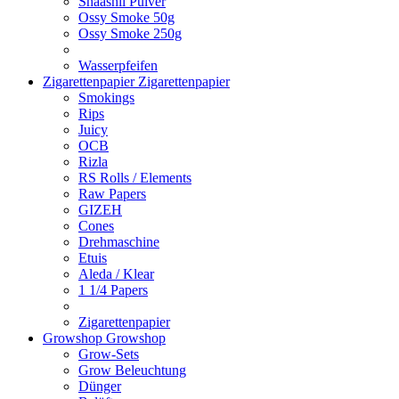
Shaashii Pulver
Ossy Smoke 50g
Ossy Smoke 250g
Wasserpfeifen
Zigarettenpapier
Zigarettenpapier
Smokings
Rips
Juicy
OCB
Rizla
RS Rolls / Elements
Raw Papers
GIZEH
Cones
Drehmaschine
Etuis
Aleda / Klear
1 1/4 Papers
Zigarettenpapier
Growshop
Growshop
Grow-Sets
Grow Beleuchtung
Dünger