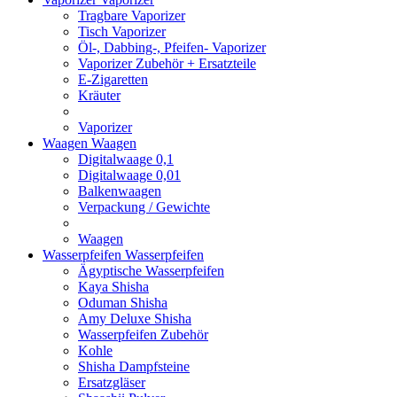
Tragbare Vaporizer
Tisch Vaporizer
Öl-, Dabbing-, Pfeifen- Vaporizer
Vaporizer Zubehör + Ersatzteile
E-Zigaretten
Kräuter
Vaporizer
Waagen
Waagen
Digitalwaage 0,1
Digitalwaage 0,01
Balkenwaagen
Verpackung / Gewichte
Waagen
Wasserpfeifen
Wasserpfeifen
Ägyptische Wasserpfeifen
Kaya Shisha
Oduman Shisha
Amy Deluxe Shisha
Wasserpfeifen Zubehör
Kohle
Shisha Dampfsteine
Ersatzgläser