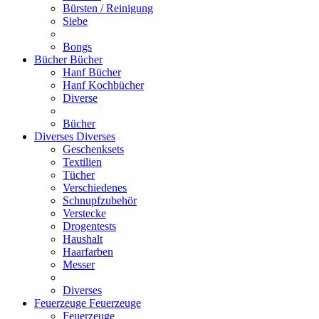
Bürsten / Reinigung
Siebe
Bongs
Bücher
Bücher
Hanf Bücher
Hanf Kochbücher
Diverse
Bücher
Diverses
Diverses
Geschenksets
Textilien
Tücher
Verschiedenes
Schnupfzubehör
Verstecke
Drogentests
Haushalt
Haarfarben
Messer
Diverses
Feuerzeuge
Feuerzeuge
Feuerzeuge