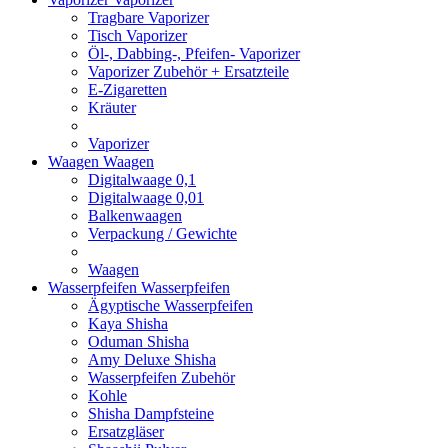
Tragbare Vaporizer
Tisch Vaporizer
Öl-, Dabbing-, Pfeifen- Vaporizer
Vaporizer Zubehör + Ersatzteile
E-Zigaretten
Kräuter
Vaporizer
Waagen
Waagen
Digitalwaage 0,1
Digitalwaage 0,01
Balkenwaagen
Verpackung / Gewichte
Waagen
Wasserpfeifen
Wasserpfeifen
Ägyptische Wasserpfeifen
Kaya Shisha
Oduman Shisha
Amy Deluxe Shisha
Wasserpfeifen Zubehör
Kohle
Shisha Dampfsteine
Ersatzgläser