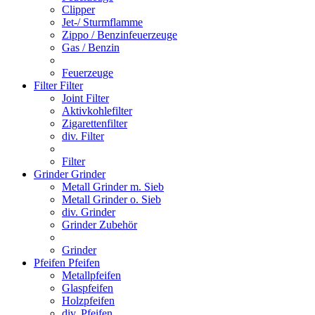
Clipper
Jet-/ Sturmflamme
Zippo / Benzinfeuerzeuge
Gas / Benzin
Feuerzeuge
Filter
Filter
Joint Filter
Aktivkohlefilter
Zigarettenfilter
div. Filter
Filter
Grinder
Grinder
Metall Grinder m. Sieb
Metall Grinder o. Sieb
div. Grinder
Grinder Zubehör
Grinder
Pfeifen
Pfeifen
Metallpfeifen
Glaspfeifen
Holzpfeifen
div. Pfeifen