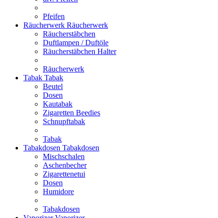
Pfeifen
Räucherwerk
Räucherwerk
Räucherstäbchen
Duftlampen / Duftöle
Räucherstäbchen Halter
Räucherwerk
Tabak
Tabak
Beutel
Dosen
Kautabak
Zigaretten Beedies
Schnupftabak
Tabak
Tabakdosen
Tabakdosen
Mischschalen
Aschenbecher
Zigarettenetui
Dosen
Humidore
Tabakdosen
Vaporizer
Vaporizer