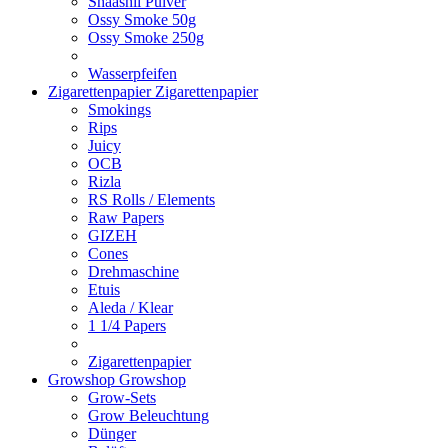
Shaashii Pulver
Ossy Smoke 50g
Ossy Smoke 250g
Wasserpfeifen
Zigarettenpapier
Zigarettenpapier
Smokings
Rips
Juicy
OCB
Rizla
RS Rolls / Elements
Raw Papers
GIZEH
Cones
Drehmaschine
Etuis
Aleda / Klear
1 1/4 Papers
Zigarettenpapier
Growshop
Growshop
Grow-Sets
Grow Beleuchtung
Dünger