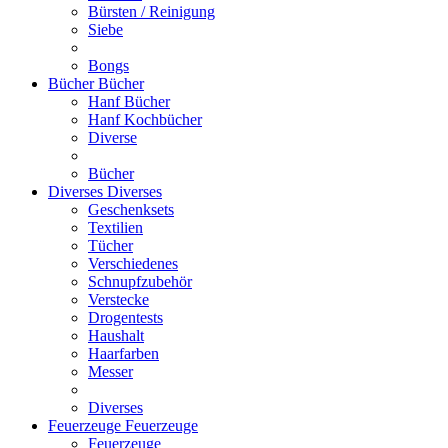
Bürsten / Reinigung
Siebe
Bongs
Bücher
Bücher
Hanf Bücher
Hanf Kochbücher
Diverse
Bücher
Diverses
Diverses
Geschenksets
Textilien
Tücher
Verschiedenes
Schnupfzubehör
Verstecke
Drogentests
Haushalt
Haarfarben
Messer
Diverses
Feuerzeuge
Feuerzeuge
Feuerzeuge