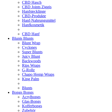
CBD Hasch
CBD Joints Ziggis
Hanfstecklinge
CBD-Produkte
Hanf-Nahrungsmittel
Hanfkosmetik
CBD Hanf
Blunts
Blunts
Blunt Wrap
Cyclones
Super Blunts
Juicy Blunt
Backwoods
Rips Wraps
G-Rollz
Chapo Hemp Wraps
King Palm
Blunts
Bongs
Bongs
Acrylbongs
Glas-Bongs
Kofferbongs
Zubehör