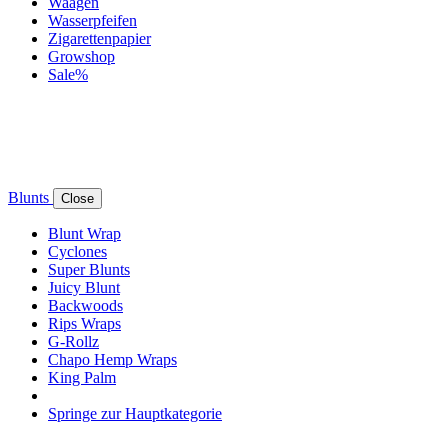
Waagen
Wasserpfeifen
Zigarettenpapier
Growshop
Sale%
Blunts
Close
Blunt Wrap
Cyclones
Super Blunts
Juicy Blunt
Backwoods
Rips Wraps
G-Rollz
Chapo Hemp Wraps
King Palm
Springe zur Hauptkategorie