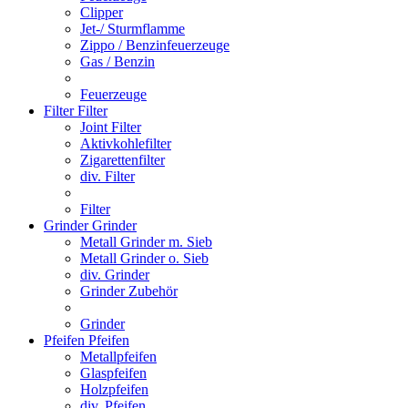
Clipper
Jet-/ Sturmflamme
Zippo / Benzinfeuerzeuge
Gas / Benzin
Feuerzeuge
Filter
Filter
Joint Filter
Aktivkohlefilter
Zigarettenfilter
div. Filter
Filter
Grinder
Grinder
Metall Grinder m. Sieb
Metall Grinder o. Sieb
div. Grinder
Grinder Zubehör
Grinder
Pfeifen
Pfeifen
Metallpfeifen
Glaspfeifen
Holzpfeifen
div. Pfeifen