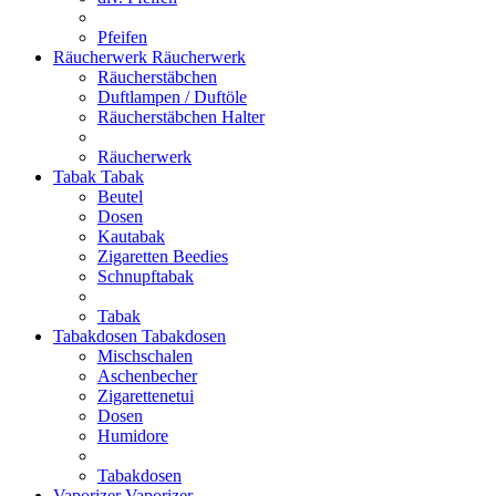
Pfeifen
Räucherwerk
Räucherwerk
Räucherstäbchen
Duftlampen / Duftöle
Räucherstäbchen Halter
Räucherwerk
Tabak
Tabak
Beutel
Dosen
Kautabak
Zigaretten Beedies
Schnupftabak
Tabak
Tabakdosen
Tabakdosen
Mischschalen
Aschenbecher
Zigarettenetui
Dosen
Humidore
Tabakdosen
Vaporizer
Vaporizer