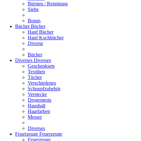
Bürsten / Reinigung
Siebe
Bongs
Bücher
Bücher
Hanf Bücher
Hanf Kochbücher
Diverse
Bücher
Diverses
Diverses
Geschenksets
Textilien
Tücher
Verschiedenes
Schnupfzubehör
Verstecke
Drogentests
Haushalt
Haarfarben
Messer
Diverses
Feuerzeuge
Feuerzeuge
Feuerzeuge