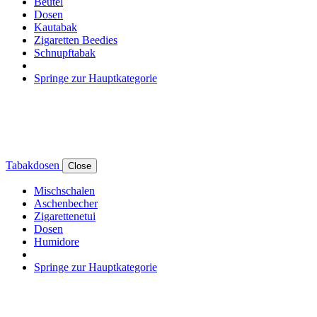
Beutel
Dosen
Kautabak
Zigaretten Beedies
Schnupftabak
Springe zur Hauptkategorie
Tabakdosen
Close
Mischschalen
Aschenbecher
Zigarettenetui
Dosen
Humidore
Springe zur Hauptkategorie