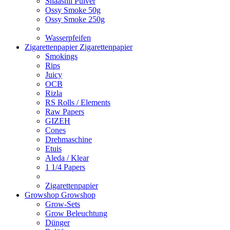
Shaashii Pulver
Ossy Smoke 50g
Ossy Smoke 250g
Wasserpfeifen
Zigarettenpapier
Zigarettenpapier
Smokings
Rips
Juicy
OCB
Rizla
RS Rolls / Elements
Raw Papers
GIZEH
Cones
Drehmaschine
Etuis
Aleda / Klear
1 1/4 Papers
Zigarettenpapier
Growshop
Growshop
Grow-Sets
Grow Beleuchtung
Dünger