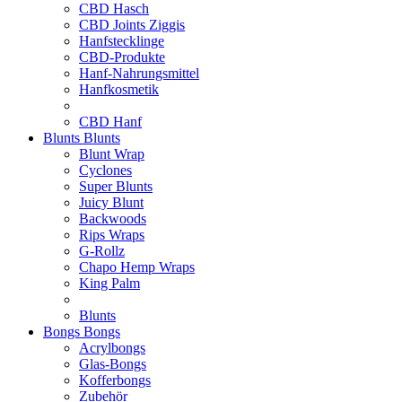
CBD Hasch
CBD Joints Ziggis
Hanfstecklinge
CBD-Produkte
Hanf-Nahrungsmittel
Hanfkosmetik
CBD Hanf
Blunts
Blunts
Blunt Wrap
Cyclones
Super Blunts
Juicy Blunt
Backwoods
Rips Wraps
G-Rollz
Chapo Hemp Wraps
King Palm
Blunts
Bongs
Bongs
Acrylbongs
Glas-Bongs
Kofferbongs
Zubehör