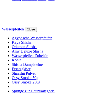
Wasserpfeifen
Close
Ägyptische Wasserpfeifen
Kaya Shisha
Oduman Shisha
Amy Deluxe Shisha
Wasserpfeifen Zubehör
Kohle
Shisha Dampfsteine
Ersatzgläser
Shaashii Pulver
Ossy Smoke 50g
Ossy Smoke 250g
Springe zur Hauptkategorie