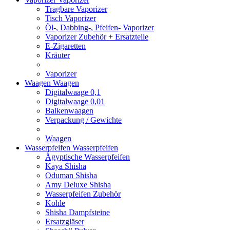
Tragbare Vaporizer
Tisch Vaporizer
Öl-, Dabbing-, Pfeifen- Vaporizer
Vaporizer Zubehör + Ersatzteile
E-Zigaretten
Kräuter
Vaporizer
Waagen
Waagen
Digitalwaage 0,1
Digitalwaage 0,01
Balkenwaagen
Verpackung / Gewichte
Waagen
Wasserpfeifen
Wasserpfeifen
Ägyptische Wasserpfeifen
Kaya Shisha
Oduman Shisha
Amy Deluxe Shisha
Wasserpfeifen Zubehör
Kohle
Shisha Dampfsteine
Ersatzgläser