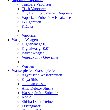
Tragbare Vaporizer
Tisch Vaporizer
Öl-, Dabbing-, Pfeifen- Vaporizer
Vaporizer Zubehör + Ersatzteile
E-Zigaretten
Kräuter
Vaporizer
Waagen
Waagen
Digitalwaage 0,1
Digitalwaage 0,01
Balkenwaagen
Verpackung / Gewichte
Waagen
Wasserpfeifen
Wasserpfeifen
Ägyptische Wasserpfeifen
Kaya Shisha
Oduman Shisha
Amy Deluxe Shisha
Wasserpfeifen Zubehör
Kohle
Shisha Dampfsteine
Ersatzgläser