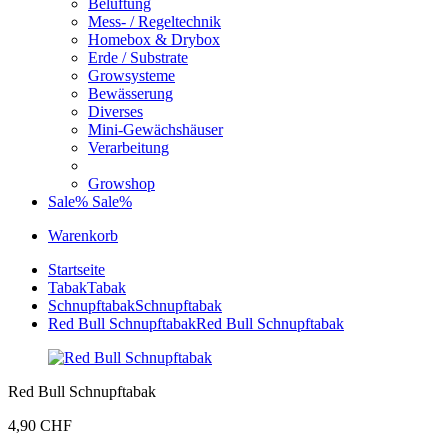
Belüftung
Mess- / Regeltechnik
Homebox & Drybox
Erde / Substrate
Growsysteme
Bewässerung
Diverses
Mini-Gewächshäuser
Verarbeitung
Growshop
Sale%
Sale%
Warenkorb
Startseite
Tabak
Tabak
Schnupftabak
Schnupftabak
Red Bull Schnupftabak
Red Bull Schnupftabak
Red Bull Schnupftabak
4,90 CHF