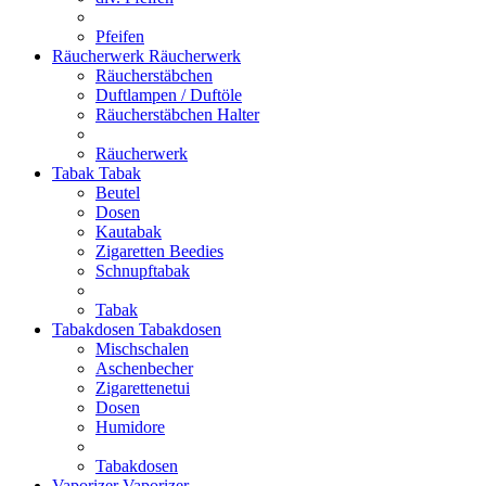
Pfeifen
Räucherwerk
Räucherwerk
Räucherstäbchen
Duftlampen / Duftöle
Räucherstäbchen Halter
Räucherwerk
Tabak
Tabak
Beutel
Dosen
Kautabak
Zigaretten Beedies
Schnupftabak
Tabak
Tabakdosen
Tabakdosen
Mischschalen
Aschenbecher
Zigarettenetui
Dosen
Humidore
Tabakdosen
Vaporizer
Vaporizer