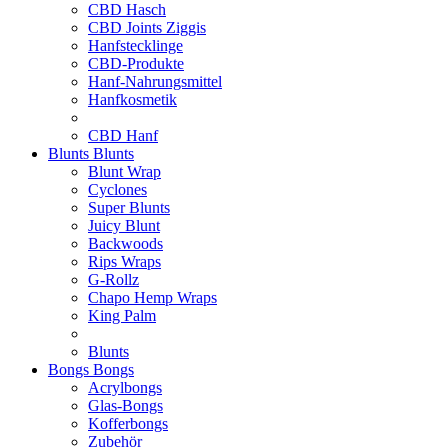
CBD Hasch
CBD Joints Ziggis
Hanfstecklinge
CBD-Produkte
Hanf-Nahrungsmittel
Hanfkosmetik
CBD Hanf
Blunts
Blunts
Blunt Wrap
Cyclones
Super Blunts
Juicy Blunt
Backwoods
Rips Wraps
G-Rollz
Chapo Hemp Wraps
King Palm
Blunts
Bongs
Bongs
Acrylbongs
Glas-Bongs
Kofferbongs
Zubehör