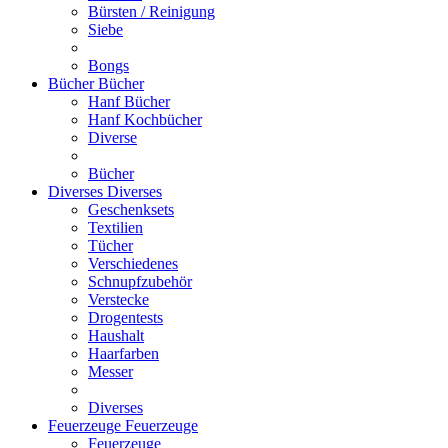
Bürsten / Reinigung
Siebe
Bongs
Bücher
Bücher
Hanf Bücher
Hanf Kochbücher
Diverse
Bücher
Diverses
Diverses
Geschenksets
Textilien
Tücher
Verschiedenes
Schnupfzubehör
Verstecke
Drogentests
Haushalt
Haarfarben
Messer
Diverses
Feuerzeuge
Feuerzeuge
Feuerzeuge