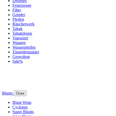
Diverses
Feuerzeuge
Filter
Grinder
Pfeifen
Räucherwerk
Tabak
Tabakdosen
Vaporizer
Waagen
Wasserpfeifen
Zigarettenpapier
Growshop
Sale%
Blunts
Close
Blunt Wrap
Cyclones
Super Blunts