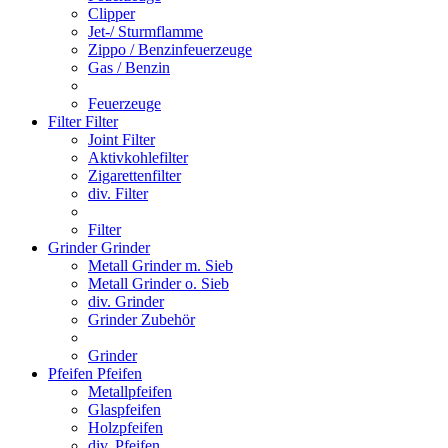
Clipper
Jet-/ Sturmflamme
Zippo / Benzinfeuerzeuge
Gas / Benzin
Feuerzeuge
Filter
Filter
Joint Filter
Aktivkohlefilter
Zigarettenfilter
div. Filter
Filter
Grinder
Grinder
Metall Grinder m. Sieb
Metall Grinder o. Sieb
div. Grinder
Grinder Zubehör
Grinder
Pfeifen
Pfeifen
Metallpfeifen
Glaspfeifen
Holzpfeifen
div. Pfeifen