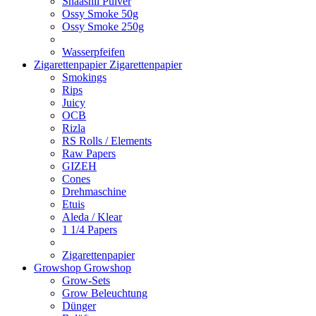
Shaashii Pulver
Ossy Smoke 50g
Ossy Smoke 250g
Wasserpfeifen
Zigarettenpapier
Zigarettenpapier
Smokings
Rips
Juicy
OCB
Rizla
RS Rolls / Elements
Raw Papers
GIZEH
Cones
Drehmaschine
Etuis
Aleda / Klear
1 1/4 Papers
Zigarettenpapier
Growshop
Growshop
Grow-Sets
Grow Beleuchtung
Dünger