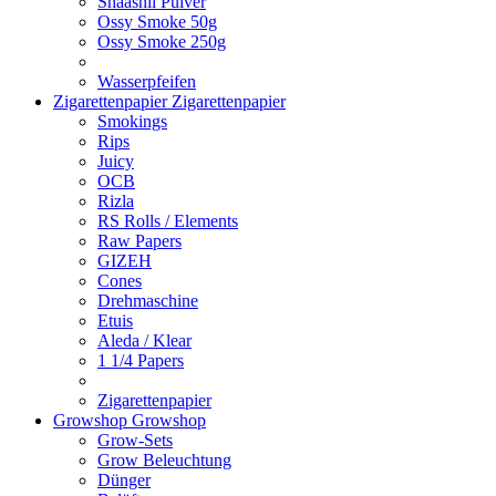
Shaashii Pulver
Ossy Smoke 50g
Ossy Smoke 250g
Wasserpfeifen
Zigarettenpapier
Zigarettenpapier
Smokings
Rips
Juicy
OCB
Rizla
RS Rolls / Elements
Raw Papers
GIZEH
Cones
Drehmaschine
Etuis
Aleda / Klear
1 1/4 Papers
Zigarettenpapier
Growshop
Growshop
Grow-Sets
Grow Beleuchtung
Dünger