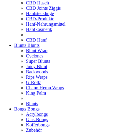
CBD Hasch
CBD Joints Ziggis
Hanfstecklinge
CBD-Produkte
Hanf-Nahrungsmittel
Hanfkosmetik
CBD Hanf
Blunts
Blunts
Blunt Wrap
Cyclones
Super Blunts
Juicy Blunt
Backwoods
Rips Wraps
G-Rollz
Chapo Hemp Wraps
King Palm
Blunts
Bongs
Bongs
Acrylbongs
Glas-Bongs
Kofferbongs
Zubehör