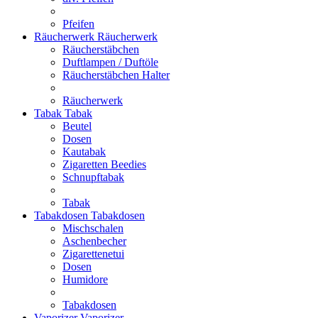
Pfeifen
Räucherwerk
Räucherwerk
Räucherstäbchen
Duftlampen / Duftöle
Räucherstäbchen Halter
Räucherwerk
Tabak
Tabak
Beutel
Dosen
Kautabak
Zigaretten Beedies
Schnupftabak
Tabak
Tabakdosen
Tabakdosen
Mischschalen
Aschenbecher
Zigarettenetui
Dosen
Humidore
Tabakdosen
Vaporizer
Vaporizer