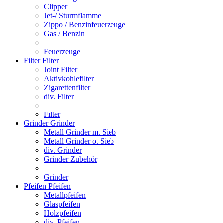
Clipper
Jet-/ Sturmflamme
Zippo / Benzinfeuerzeuge
Gas / Benzin
Feuerzeuge
Filter
Filter
Joint Filter
Aktivkohlefilter
Zigarettenfilter
div. Filter
Filter
Grinder
Grinder
Metall Grinder m. Sieb
Metall Grinder o. Sieb
div. Grinder
Grinder Zubehör
Grinder
Pfeifen
Pfeifen
Metallpfeifen
Glaspfeifen
Holzpfeifen
div. Pfeifen