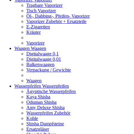
Tragbare Vaporizer
Tisch Vaporizer
Öl-, Dabbing-, Pfeifen- Vaporizer
Vaporizer Zubehör + Ersatzteile
E-Zigaretten
Kräuter
Vaporizer
Waagen
Waagen
Digitalwaage 0,1
Digitalwaage 0,01
Balkenwaagen
Verpackung / Gewichte
Waagen
Wasserpfeifen
Wasserpfeifen
Ägyptische Wasserpfeifen
Kaya Shisha
Oduman Shisha
Amy Deluxe Shisha
Wasserpfeifen Zubehör
Kohle
Shisha Dampfsteine
Ersatzgläser