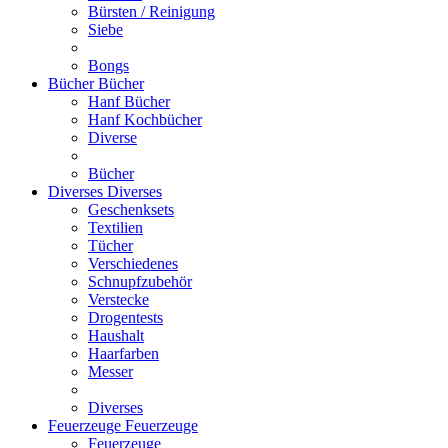
Bürsten / Reinigung
Siebe
Bongs
Bücher
Bücher
Hanf Bücher
Hanf Kochbücher
Diverse
Bücher
Diverses
Diverses
Geschenksets
Textilien
Tücher
Verschiedenes
Schnupfzubehör
Verstecke
Drogentests
Haushalt
Haarfarben
Messer
Diverses
Feuerzeuge
Feuerzeuge
Feuerzeuge