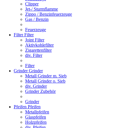
Clipper
Jet-/ Sturmflamme
Zippo / Benzinfeuerzeuge
Gas / Benzin
Feuerzeuge
Filter
Filter
Joint Filter
Aktivkohlefilter
Zigarettenfilter
div. Filter
Filter
Grinder
Grinder
Metall Grinder m. Sieb
Metall Grinder o. Sieb
div. Grinder
Grinder Zubehör
Grinder
Pfeifen
Pfeifen
Metallpfeifen
Glaspfeifen
Holzpfeifen
div. Pfeifen