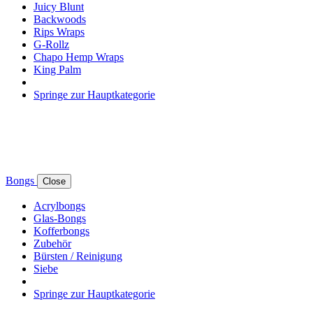
Juicy Blunt
Backwoods
Rips Wraps
G-Rollz
Chapo Hemp Wraps
King Palm
Springe zur Hauptkategorie
Bongs
Close
Acrylbongs
Glas-Bongs
Kofferbongs
Zubehör
Bürsten / Reinigung
Siebe
Springe zur Hauptkategorie