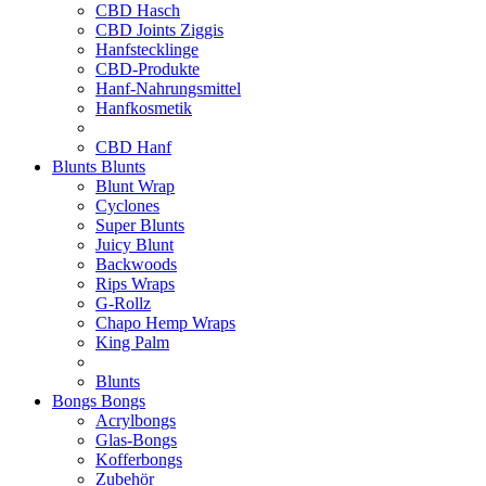
CBD Hasch
CBD Joints Ziggis
Hanfstecklinge
CBD-Produkte
Hanf-Nahrungsmittel
Hanfkosmetik
CBD Hanf
Blunts
Blunts
Blunt Wrap
Cyclones
Super Blunts
Juicy Blunt
Backwoods
Rips Wraps
G-Rollz
Chapo Hemp Wraps
King Palm
Blunts
Bongs
Bongs
Acrylbongs
Glas-Bongs
Kofferbongs
Zubehör