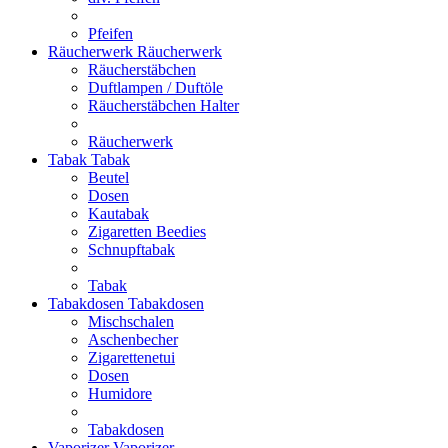
Pfeifen
Räucherwerk
Räucherwerk
Räucherstäbchen
Duftlampen / Duftöle
Räucherstäbchen Halter
Räucherwerk
Tabak
Tabak
Beutel
Dosen
Kautabak
Zigaretten Beedies
Schnupftabak
Tabak
Tabakdosen
Tabakdosen
Mischschalen
Aschenbecher
Zigarettenetui
Dosen
Humidore
Tabakdosen
Vaporizer
Vaporizer