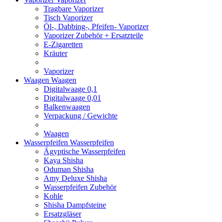
Tragbare Vaporizer
Tisch Vaporizer
Öl-, Dabbing-, Pfeifen- Vaporizer
Vaporizer Zubehör + Ersatzteile
E-Zigaretten
Kräuter
Vaporizer
Waagen
Waagen
Digitalwaage 0,1
Digitalwaage 0,01
Balkenwaagen
Verpackung / Gewichte
Waagen
Wasserpfeifen
Wasserpfeifen
Ägyptische Wasserpfeifen
Kaya Shisha
Oduman Shisha
Amy Deluxe Shisha
Wasserpfeifen Zubehör
Kohle
Shisha Dampfsteine
Ersatzgläser