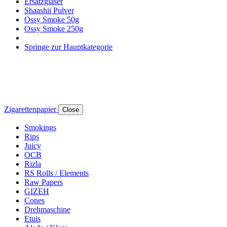
Ersatzgläser
Shaashii Pulver
Ossy Smoke 50g
Ossy Smoke 250g
Springe zur Hauptkategorie
Zigarettenpapier
Close
Smokings
Rips
Juicy
OCB
Rizla
RS Rolls / Elements
Raw Papers
GIZEH
Cones
Drehmaschine
Etuis