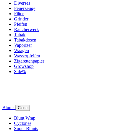
Diverses
Feuerzeuge
Filter
Grinder
Pfeifen
Räucherwerk
Tabak
Tabakdosen
Vaporizer
Waagen
Wasserpfeifen
Zigarettenpapier
Growshop
Sale%
Blunts
Close
Blunt Wrap
Cyclones
Super Blunts