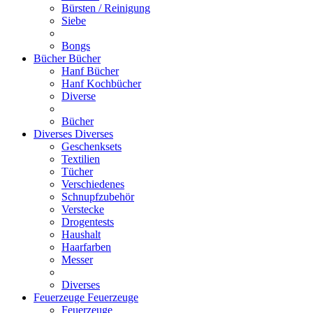
Bürsten / Reinigung
Siebe
Bongs
Bücher
Bücher
Hanf Bücher
Hanf Kochbücher
Diverse
Bücher
Diverses
Diverses
Geschenksets
Textilien
Tücher
Verschiedenes
Schnupfzubehör
Verstecke
Drogentests
Haushalt
Haarfarben
Messer
Diverses
Feuerzeuge
Feuerzeuge
Feuerzeuge