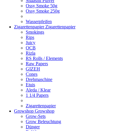
Shaashii Pulver
Ossy Smoke 50g
Ossy Smoke 250g
Wasserpfeifen
Zigarettenpapier
Zigarettenpapier
Smokings
Rips
Juicy
OCB
Rizla
RS Rolls / Elements
Raw Papers
GIZEH
Cones
Drehmaschine
Etuis
Aleda / Klear
1 1/4 Papers
Zigarettenpapier
Growshop
Growshop
Grow-Sets
Grow Beleuchtung
Dünger