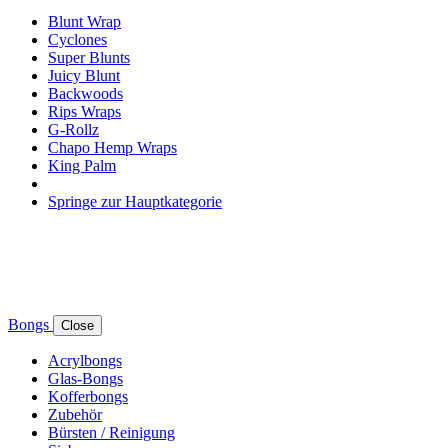
Blunt Wrap
Cyclones
Super Blunts
Juicy Blunt
Backwoods
Rips Wraps
G-Rollz
Chapo Hemp Wraps
King Palm
Springe zur Hauptkategorie
Bongs
Close
Acrylbongs
Glas-Bongs
Kofferbongs
Zubehör
Bürsten / Reinigung