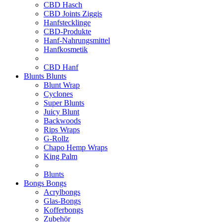
CBD Hasch
CBD Joints Ziggis
Hanfstecklinge
CBD-Produkte
Hanf-Nahrungsmittel
Hanfkosmetik
CBD Hanf
Blunts
Blunts
Blunt Wrap
Cyclones
Super Blunts
Juicy Blunt
Backwoods
Rips Wraps
G-Rollz
Chapo Hemp Wraps
King Palm
Blunts
Bongs
Bongs
Acrylbongs
Glas-Bongs
Kofferbongs
Zubehör