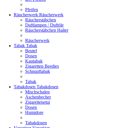
Pfeifen
Räucherwerk
Räucherwerk
Räucherstäbchen
Duftlampen / Duftöle
Räucherstäbchen Halter
Räucherwerk
Tabak
Tabak
Beutel
Dosen
Kautabak
Zigaretten Beedies
Schnupftabak
Tabak
Tabakdosen
Tabakdosen
Mischschalen
Aschenbecher
Zigarettenetui
Dosen
Humidore
Tabakdosen
Vaporizer
Vaporizer