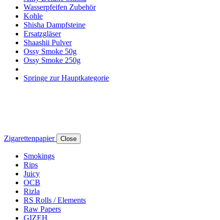
Wasserpfeifen Zubehör
Kohle
Shisha Dampfsteine
Ersatzgläser
Shaashii Pulver
Ossy Smoke 50g
Ossy Smoke 250g
Springe zur Hauptkategorie
Zigarettenpapier
Close
Smokings
Rips
Juicy
OCB
Rizla
RS Rolls / Elements
Raw Papers
GIZEH