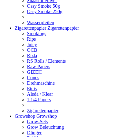
Shaashii Pulver
Ossy Smoke 50g
Ossy Smoke 250g
Wasserpfeifen
Zigarettenpapier
Zigarettenpapier
Smokings
Rips
Juicy
OCB
Rizla
RS Rolls / Elements
Raw Papers
GIZEH
Cones
Drehmaschine
Etuis
Aleda / Klear
1 1/4 Papers
Zigarettenpapier
Growshop
Growshop
Grow-Sets
Grow Beleuchtung
Dünger