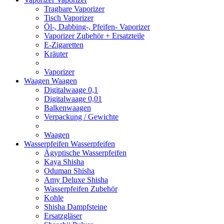
Tragbare Vaporizer
Tisch Vaporizer
Öl-, Dabbing-, Pfeifen- Vaporizer
Vaporizer Zubehör + Ersatzteile
E-Zigaretten
Kräuter
Vaporizer
Waagen
Waagen
Digitalwaage 0,1
Digitalwaage 0,01
Balkenwaagen
Verpackung / Gewichte
Waagen
Wasserpfeifen
Wasserpfeifen
Ägyptische Wasserpfeifen
Kaya Shisha
Oduman Shisha
Amy Deluxe Shisha
Wasserpfeifen Zubehör
Kohle
Shisha Dampfsteine
Ersatzgläser