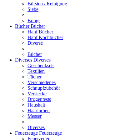
Bürsten / Reinigung
Siebe
Bongs
Bücher
Bücher
Hanf Bücher
Hanf Kochbücher
Diverse
Bücher
Diverses
Diverses
Geschenksets
Textilien
Tücher
Verschiedenes
Schnupfzubehör
Verstecke
Drogentests
Haushalt
Haarfarben
Messer
Diverses
Feuerzeuge
Feuerzeuge
Feuerzeuge