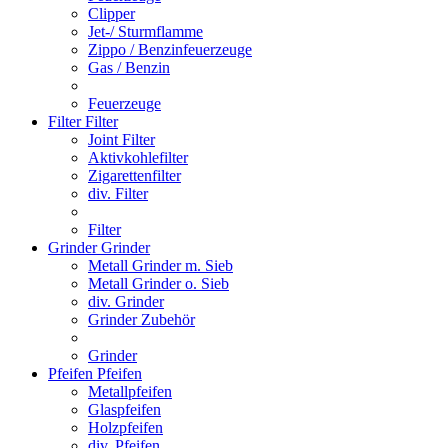
Clipper
Jet-/ Sturmflamme
Zippo / Benzinfeuerzeuge
Gas / Benzin
Feuerzeuge
Filter
Filter
Joint Filter
Aktivkohlefilter
Zigarettenfilter
div. Filter
Filter
Grinder
Grinder
Metall Grinder m. Sieb
Metall Grinder o. Sieb
div. Grinder
Grinder Zubehör
Grinder
Pfeifen
Pfeifen
Metallpfeifen
Glaspfeifen
Holzpfeifen
div. Pfeifen