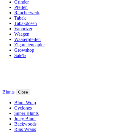
Grinder
Pfeifen
Räucherwerk
Tabak
Tabakdosen
Vaporizer
Waagen
Wasserpfeifen
Zigarettenpapier
Growshop
Sale%
Blunts
Close
Blunt Wrap
Cyclones
Super Blunts
Juicy Blunt
Backwoods
Rips Wraps