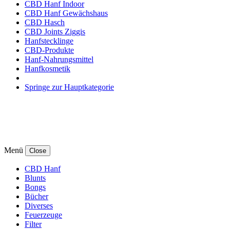
CBD Hanf Indoor
CBD Hanf Gewächshaus
CBD Hasch
CBD Joints Ziggis
Hanfstecklinge
CBD-Produkte
Hanf-Nahrungsmittel
Hanfkosmetik
Springe zur Hauptkategorie
Menü
Close
CBD Hanf
Blunts
Bongs
Bücher
Diverses
Feuerzeuge
Filter