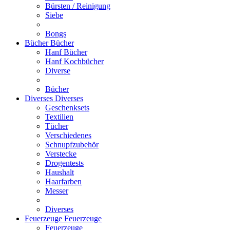
Bürsten / Reinigung
Siebe
Bongs
Bücher
Bücher
Hanf Bücher
Hanf Kochbücher
Diverse
Bücher
Diverses
Diverses
Geschenksets
Textilien
Tücher
Verschiedenes
Schnupfzubehör
Verstecke
Drogentests
Haushalt
Haarfarben
Messer
Diverses
Feuerzeuge
Feuerzeuge
Feuerzeuge