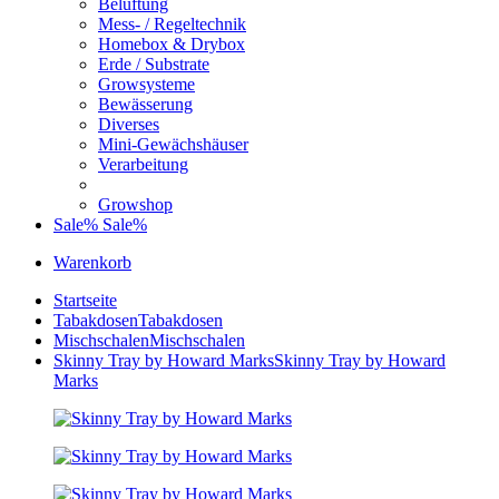
Belüftung
Mess- / Regeltechnik
Homebox & Drybox
Erde / Substrate
Growsysteme
Bewässerung
Diverses
Mini-Gewächshäuser
Verarbeitung
Growshop
Sale%
Sale%
Warenkorb
Startseite
Tabakdosen
Tabakdosen
Mischschalen
Mischschalen
Skinny Tray by Howard Marks
Skinny Tray by Howard
Marks