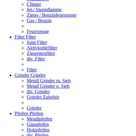
Clipper
Jet-/ Sturmflamme
Zippo / Benzinfeuerzeuge
Gas / Benzin
Feuerzeuge
Filter
Filter
Joint Filter
Aktivkohlefilter
Zigarettenfilter
div. Filter
Filter
Grinder
Grinder
Metall Grinder m. Sieb
Metall Grinder o. Sieb
div. Grinder
Grinder Zubehör
Grinder
Pfeifen
Pfeifen
Metallpfeifen
Glaspfeifen
Holzpfeifen
div. Pfeifen