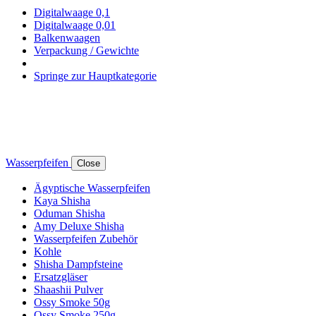
Digitalwaage 0,1
Digitalwaage 0,01
Balkenwaagen
Verpackung / Gewichte
Springe zur Hauptkategorie
Wasserpfeifen
Close
Ägyptische Wasserpfeifen
Kaya Shisha
Oduman Shisha
Amy Deluxe Shisha
Wasserpfeifen Zubehör
Kohle
Shisha Dampfsteine
Ersatzgläser
Shaashii Pulver
Ossy Smoke 50g
Ossy Smoke 250g