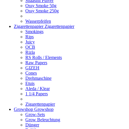
Shaashii Pulver
Ossy Smoke 50g
Ossy Smoke 250g
Wasserpfeifen
Zigarettenpapier
Zigarettenpapier
Smokings
Rips
Juicy
OCB
Rizla
RS Rolls / Elements
Raw Papers
GIZEH
Cones
Drehmaschine
Etuis
Aleda / Klear
1 1/4 Papers
Zigarettenpapier
Growshop
Growshop
Grow-Sets
Grow Beleuchtung
Dünger