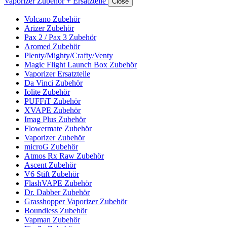
Vaporizer Zubehör + Ersatzteile
Close
Volcano Zubehör
Arizer Zubehör
Pax 2 / Pax 3 Zubehör
Aromed Zubehör
Plenty/Mighty/Crafty/Venty
Magic Flight Launch Box Zubehör
Vaporizer Ersatzteile
Da Vinci Zubehör
Iolite Zubehör
PUFFiT Zubehör
XVAPE Zubehör
Imag Plus Zubehör
Flowermate Zubehör
Vaporizer Zubehör
microG Zubehör
Atmos Rx Raw Zubehör
Ascent Zubehör
V6 Stift Zubehör
FlashVAPE Zubehör
Dr. Dabber Zubehör
Grasshopper Vaporizer Zubehör
Boundless Zubehör
Vapman Zubehör