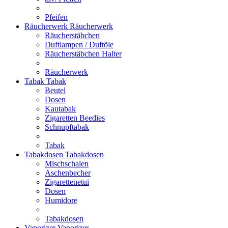
Pfeifen
Räucherwerk
Räucherwerk
Räucherstäbchen
Duftlampen / Duftöle
Räucherstäbchen Halter
Räucherwerk
Tabak
Tabak
Beutel
Dosen
Kautabak
Zigaretten Beedies
Schnupftabak
Tabak
Tabakdosen
Tabakdosen
Mischschalen
Aschenbecher
Zigarettenetui
Dosen
Humidore
Tabakdosen
Vaporizer
Vaporizer