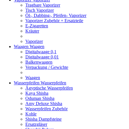
Tragbare Vaporizer
Tisch Vaporizer
Öl-, Dabbing-, Pfeifen- Vaporizer
Vaporizer Zubehör + Ersatzteile
E-Zigaretten
Kräuter
Vaporizer
Waagen
Waagen
Digitalwaage 0,1
Digitalwaage 0,01
Balkenwaagen
Verpackung / Gewichte
Waagen
Wasserpfeifen
Wasserpfeifen
Ägyptische Wasserpfeifen
Kaya Shisha
Oduman Shisha
Amy Deluxe Shisha
Wasserpfeifen Zubehör
Kohle
Shisha Dampfsteine
Ersatzgläser