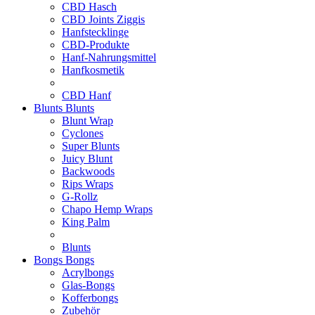
CBD Hasch
CBD Joints Ziggis
Hanfstecklinge
CBD-Produkte
Hanf-Nahrungsmittel
Hanfkosmetik
CBD Hanf
Blunts
Blunts
Blunt Wrap
Cyclones
Super Blunts
Juicy Blunt
Backwoods
Rips Wraps
G-Rollz
Chapo Hemp Wraps
King Palm
Blunts
Bongs
Bongs
Acrylbongs
Glas-Bongs
Kofferbongs
Zubehör