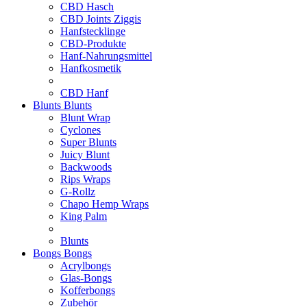
CBD Hasch
CBD Joints Ziggis
Hanfstecklinge
CBD-Produkte
Hanf-Nahrungsmittel
Hanfkosmetik
CBD Hanf
Blunts
Blunts
Blunt Wrap
Cyclones
Super Blunts
Juicy Blunt
Backwoods
Rips Wraps
G-Rollz
Chapo Hemp Wraps
King Palm
Blunts
Bongs
Bongs
Acrylbongs
Glas-Bongs
Kofferbongs
Zubehör