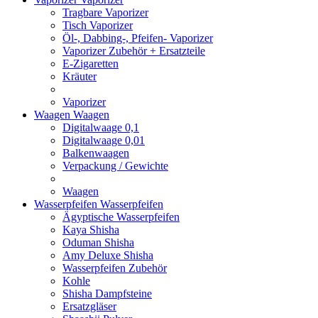
Tragbare Vaporizer
Tisch Vaporizer
Öl-, Dabbing-, Pfeifen- Vaporizer
Vaporizer Zubehör + Ersatzteile
E-Zigaretten
Kräuter
Vaporizer
Waagen
Waagen
Digitalwaage 0,1
Digitalwaage 0,01
Balkenwaagen
Verpackung / Gewichte
Waagen
Wasserpfeifen
Wasserpfeifen
Ägyptische Wasserpfeifen
Kaya Shisha
Oduman Shisha
Amy Deluxe Shisha
Wasserpfeifen Zubehör
Kohle
Shisha Dampfsteine
Ersatzgläser