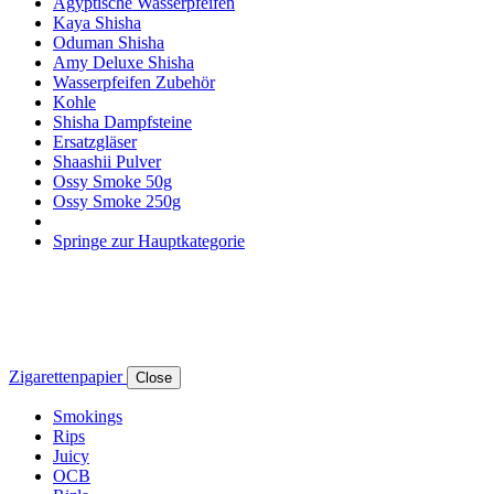
Ägyptische Wasserpfeifen
Kaya Shisha
Oduman Shisha
Amy Deluxe Shisha
Wasserpfeifen Zubehör
Kohle
Shisha Dampfsteine
Ersatzgläser
Shaashii Pulver
Ossy Smoke 50g
Ossy Smoke 250g
Springe zur Hauptkategorie
Zigarettenpapier
Close
Smokings
Rips
Juicy
OCB