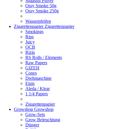
Shaashii Pulver
Ossy Smoke 50g
Ossy Smoke 250g
Wasserpfeifen
Zigarettenpapier
Zigarettenpapier
Smokings
Rips
Juicy
OCB
Rizla
RS Rolls / Elements
Raw Papers
GIZEH
Cones
Drehmaschine
Etuis
Aleda / Klear
1 1/4 Papers
Zigarettenpapier
Growshop
Growshop
Grow-Sets
Grow Beleuchtung
Dünger