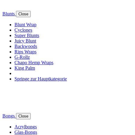
Blunts
Close
Blunt Wrap
Cyclones
Super Blunts
Juicy Blunt
Backwoods
Rips Wraps
G-Rollz
Chapo Hemp Wraps
King Palm
Springe zur Hauptkategorie
Bongs
Close
Acrylbongs
Glas-Bongs