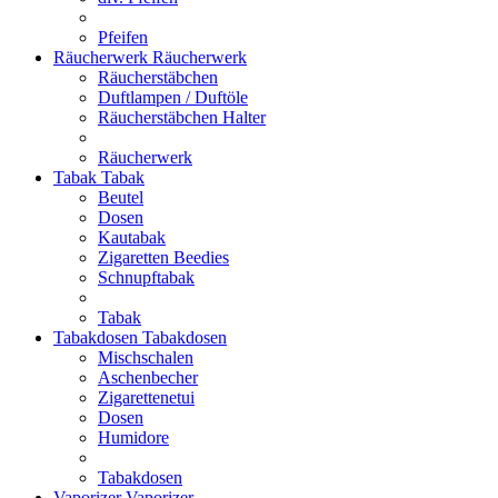
Pfeifen
Räucherwerk
Räucherwerk
Räucherstäbchen
Duftlampen / Duftöle
Räucherstäbchen Halter
Räucherwerk
Tabak
Tabak
Beutel
Dosen
Kautabak
Zigaretten Beedies
Schnupftabak
Tabak
Tabakdosen
Tabakdosen
Mischschalen
Aschenbecher
Zigarettenetui
Dosen
Humidore
Tabakdosen
Vaporizer
Vaporizer