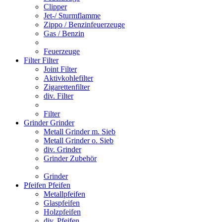
Clipper
Jet-/ Sturmflamme
Zippo / Benzinfeuerzeuge
Gas / Benzin
Feuerzeuge
Filter
Filter
Joint Filter
Aktivkohlefilter
Zigarettenfilter
div. Filter
Filter
Grinder
Grinder
Metall Grinder m. Sieb
Metall Grinder o. Sieb
div. Grinder
Grinder Zubehör
Grinder
Pfeifen
Pfeifen
Metallpfeifen
Glaspfeifen
Holzpfeifen
div. Pfeifen