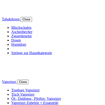
Tabakdosen
Close
Mischschalen
Aschenbecher
Zigarettenetui
Dosen
Humidore
Springe zur Hauptkategorie
Vaporizer
Close
Tragbare Vaporizer
Tisch Vaporizer
Öl-, Dabbing-, Pfeifen- Vaporizer
Vaporizer Zubehör + Ersatzteile