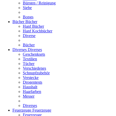
Bürsten / Reinigung
Siebe
Bongs
Bücher
Bücher
Hanf Bücher
Hanf Kochbücher
Diverse
Bücher
Diverses
Diverses
Geschenksets
Textilien
Tücher
Verschiedenes
Schnupfzubehör
Verstecke
Drogentests
Haushalt
Haarfarben
Messer
Diverses
Feuerzeuge
Feuerzeuge
Feuerzeuge