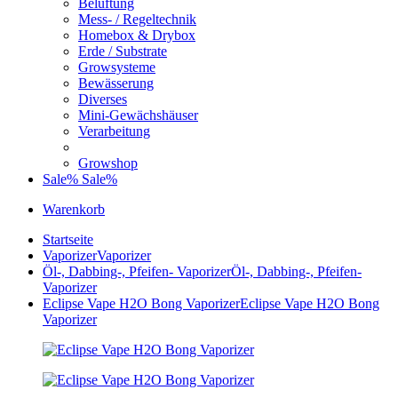
Belüftung
Mess- / Regeltechnik
Homebox & Drybox
Erde / Substrate
Growsysteme
Bewässerung
Diverses
Mini-Gewächshäuser
Verarbeitung
Growshop
Sale%
Sale%
Warenkorb
Startseite
Vaporizer
Vaporizer
Öl-, Dabbing-, Pfeifen- Vaporizer
Öl-, Dabbing-, Pfeifen-
Vaporizer
Eclipse Vape H2O Bong Vaporizer
Eclipse Vape H2O Bong
Vaporizer