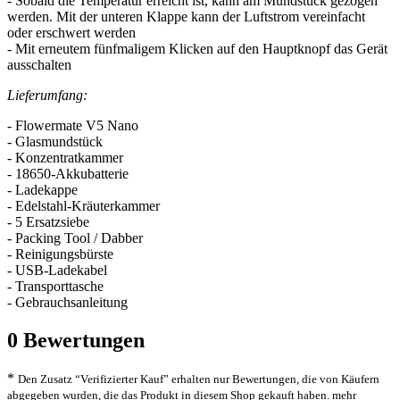
- Sobald die Temperatur erreicht ist, kann am Mundstück gezogen
werden. Mit der unteren Klappe kann der Luftstrom vereinfacht
oder erschwert werden
- Mit erneutem fünfmaligem Klicken auf den Hauptknopf das Gerät
ausschalten
Lieferumfang:
- Flowermate V5 Nano
- Glasmundstück
- Konzentratkammer
- 18650-Akkubatterie
- Ladekappe
- Edelstahl-Kräuterkammer
- 5 Ersatzsiebe
- Packing Tool / Dabber
- Reinigungsbürste
- USB-Ladekabel
- Transporttasche
- Gebrauchsanleitung
0
Bewertungen
*
Den Zusatz “Verifizierter Kauf” erhalten nur Bewertungen, die von Käufern
abgegeben wurden, die das Produkt in diesem Shop gekauft haben.
mehr