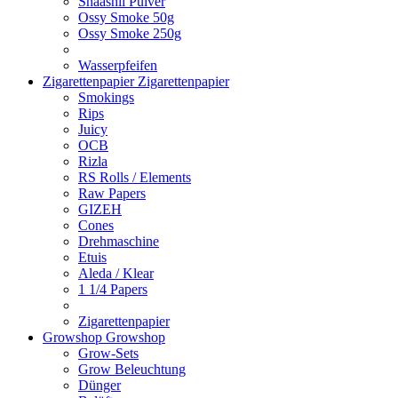
Shaashii Pulver
Ossy Smoke 50g
Ossy Smoke 250g
Wasserpfeifen
Zigarettenpapier
Zigarettenpapier
Smokings
Rips
Juicy
OCB
Rizla
RS Rolls / Elements
Raw Papers
GIZEH
Cones
Drehmaschine
Etuis
Aleda / Klear
1 1/4 Papers
Zigarettenpapier
Growshop
Growshop
Grow-Sets
Grow Beleuchtung
Dünger