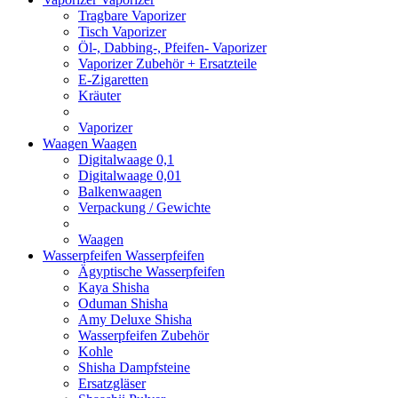
Tragbare Vaporizer
Tisch Vaporizer
Öl-, Dabbing-, Pfeifen- Vaporizer
Vaporizer Zubehör + Ersatzteile
E-Zigaretten
Kräuter
Vaporizer
Waagen
Waagen
Digitalwaage 0,1
Digitalwaage 0,01
Balkenwaagen
Verpackung / Gewichte
Waagen
Wasserpfeifen
Wasserpfeifen
Ägyptische Wasserpfeifen
Kaya Shisha
Oduman Shisha
Amy Deluxe Shisha
Wasserpfeifen Zubehör
Kohle
Shisha Dampfsteine
Ersatzgläser