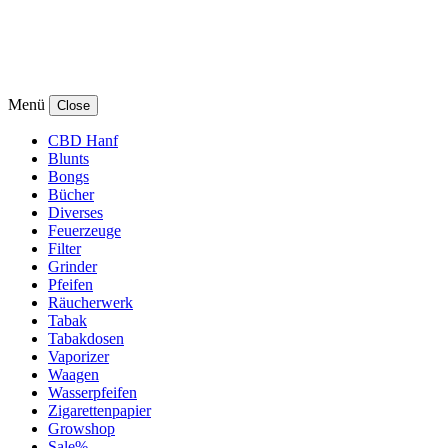
Menü
Close
CBD Hanf
Blunts
Bongs
Bücher
Diverses
Feuerzeuge
Filter
Grinder
Pfeifen
Räucherwerk
Tabak
Tabakdosen
Vaporizer
Waagen
Wasserpfeifen
Zigarettenpapier
Growshop
Sale%