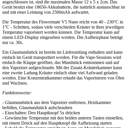
angeschlossen ist, sind die maximalen Masse 12 x 5 x 2cm. Das
Gerät besitzt eine 18650-Akkubatterie, die natürlich austauschbar ist
und mit einer Leistung von 2500mAh aufwartet.
Die Temperatur des Flowermate V5 Nano reicht von 40 - 230°C in
1°C - Schritten, sodass viele verschieden Kräuter in ihrer jeweiligen
Temperatur vaporisiert werden können. Die Temperatur kann auf
einem LED-Display eingesehen werden. Die Aufheizphase beträgt
nur ca. 30s.
Ein Glasmundstück ist bereits im Lieferumfang enthalten und kann
einfach im Gerät transportiert werden. Für die Vape-Sessions wird
einfach die Klappe geöffnet, das Mundstück entnommen und auf
den Vaporizer aufgeschraubt. Mit der Zusatz-Kräuterkammer kann
eine zweite Ladung Kräuter einfach ohne viel Aufwand geladen
werden. Eine Konzentratkammer erlaubt das Vaporisieren von Ölen
und Wachsen.
Funktionsweise:
- Glasmundstück aus dem Vaporizer entfernen, Heizkammer
befüllen, Glasmundstück aufschrauben
- Einschalten: Den Hauptknopf 5x drücken
- Gewünschte Temperatur mit den beiden unteren Tasten einstellen,
mit einem Druck auf den Hauptknopf die Aufheizung starten