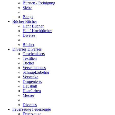
Bürsten / Reinigung
Siebe
Bongs
Bücher
Bücher
Hanf Bücher
Hanf Kochbücher
Diverse
Bücher
Diverses
Diverses
Geschenksets
Textilien
Tücher
Verschiedenes
Schnupfzubehör
Verstecke
Drogentests
Haushalt
Haarfarben
Messer
Diverses
Feuerzeuge
Feuerzeuge
Feuerzeuge