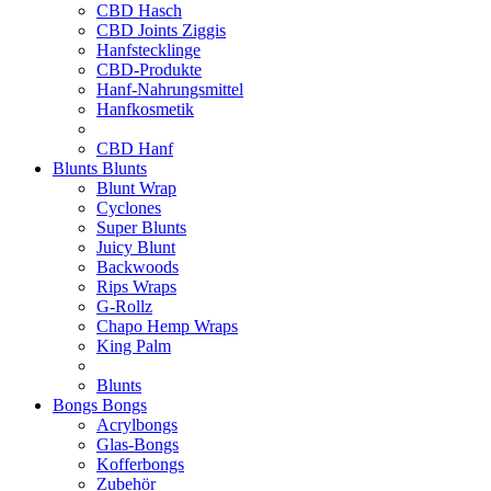
CBD Hasch
CBD Joints Ziggis
Hanfstecklinge
CBD-Produkte
Hanf-Nahrungsmittel
Hanfkosmetik
CBD Hanf
Blunts
Blunts
Blunt Wrap
Cyclones
Super Blunts
Juicy Blunt
Backwoods
Rips Wraps
G-Rollz
Chapo Hemp Wraps
King Palm
Blunts
Bongs
Bongs
Acrylbongs
Glas-Bongs
Kofferbongs
Zubehör