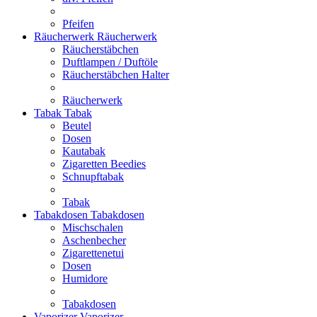
Pfeifen
Räucherwerk
Räucherwerk
Räucherstäbchen
Duftlampen / Duftöle
Räucherstäbchen Halter
Räucherwerk
Tabak
Tabak
Beutel
Dosen
Kautabak
Zigaretten Beedies
Schnupftabak
Tabak
Tabakdosen
Tabakdosen
Mischschalen
Aschenbecher
Zigarettenetui
Dosen
Humidore
Tabakdosen
Vaporizer
Vaporizer