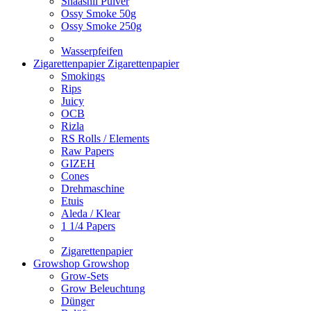
Shaashii Pulver
Ossy Smoke 50g
Ossy Smoke 250g
Wasserpfeifen
Zigarettenpapier
Zigarettenpapier
Smokings
Rips
Juicy
OCB
Rizla
RS Rolls / Elements
Raw Papers
GIZEH
Cones
Drehmaschine
Etuis
Aleda / Klear
1 1/4 Papers
Zigarettenpapier
Growshop
Growshop
Grow-Sets
Grow Beleuchtung
Dünger