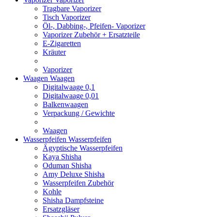
Tragbare Vaporizer
Tisch Vaporizer
Öl-, Dabbing-, Pfeifen- Vaporizer
Vaporizer Zubehör + Ersatzteile
E-Zigaretten
Kräuter
Vaporizer
Waagen
Waagen
Digitalwaage 0,1
Digitalwaage 0,01
Balkenwaagen
Verpackung / Gewichte
Waagen
Wasserpfeifen
Wasserpfeifen
Ägyptische Wasserpfeifen
Kaya Shisha
Oduman Shisha
Amy Deluxe Shisha
Wasserpfeifen Zubehör
Kohle
Shisha Dampfsteine
Ersatzgläser