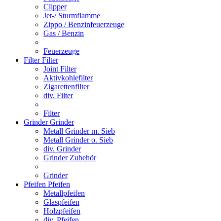
Clipper
Jet-/ Sturmflamme
Zippo / Benzinfeuerzeuge
Gas / Benzin
Feuerzeuge
Filter
Filter
Joint Filter
Aktivkohlefilter
Zigarettenfilter
div. Filter
Filter
Grinder
Grinder
Metall Grinder m. Sieb
Metall Grinder o. Sieb
div. Grinder
Grinder Zubehör
Grinder
Pfeifen
Pfeifen
Metallpfeifen
Glaspfeifen
Holzpfeifen
div. Pfeifen