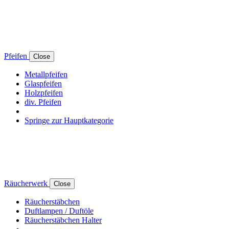
Pfeifen
Close
Metallpfeifen
Glaspfeifen
Holzpfeifen
div. Pfeifen
Springe zur Hauptkategorie
Räucherwerk
Close
Räucherstäbchen
Duftlampen / Duftöle
Räucherstäbchen Halter