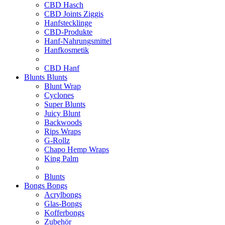
CBD Hasch
CBD Joints Ziggis
Hanfstecklinge
CBD-Produkte
Hanf-Nahrungsmittel
Hanfkosmetik
CBD Hanf
Blunts
Blunts
Blunt Wrap
Cyclones
Super Blunts
Juicy Blunt
Backwoods
Rips Wraps
G-Rollz
Chapo Hemp Wraps
King Palm
Blunts
Bongs
Bongs
Acrylbongs
Glas-Bongs
Kofferbongs
Zubehör