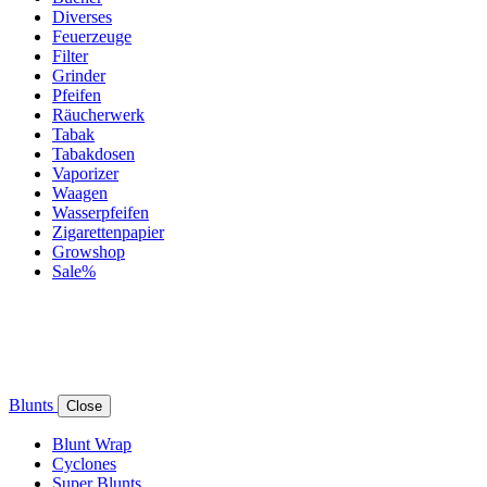
Diverses
Feuerzeuge
Filter
Grinder
Pfeifen
Räucherwerk
Tabak
Tabakdosen
Vaporizer
Waagen
Wasserpfeifen
Zigarettenpapier
Growshop
Sale%
Blunts
Close
Blunt Wrap
Cyclones
Super Blunts