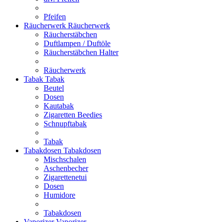
Pfeifen
Räucherwerk
Räucherwerk
Räucherstäbchen
Duftlampen / Duftöle
Räucherstäbchen Halter
Räucherwerk
Tabak
Tabak
Beutel
Dosen
Kautabak
Zigaretten Beedies
Schnupftabak
Tabak
Tabakdosen
Tabakdosen
Mischschalen
Aschenbecher
Zigarettenetui
Dosen
Humidore
Tabakdosen
Vaporizer
Vaporizer