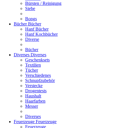
Bürsten / Reinigung
Siebe
Bongs
Bücher
Bücher
Hanf Bücher
Hanf Kochbücher
Diverse
Bücher
Diverses
Diverses
Geschenksets
Textilien
Tücher
Verschiedenes
Schnupfzubehör
Verstecke
Drogentests
Haushalt
Haarfarben
Messer
Diverses
Feuerzeuge
Feuerzeuge
Feuerzeuge