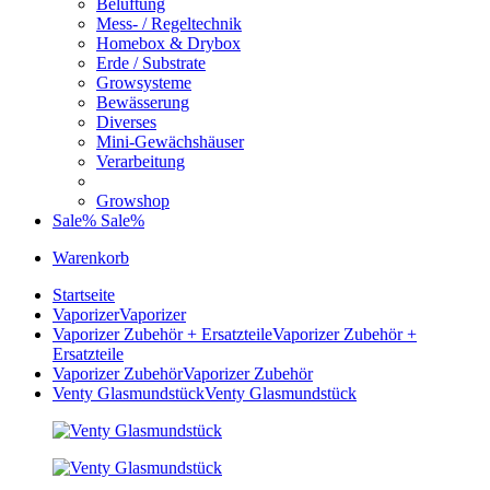
Belüftung
Mess- / Regeltechnik
Homebox & Drybox
Erde / Substrate
Growsysteme
Bewässerung
Diverses
Mini-Gewächshäuser
Verarbeitung
Growshop
Sale%
Sale%
Warenkorb
Startseite
Vaporizer
Vaporizer
Vaporizer Zubehör + Ersatzteile
Vaporizer Zubehör +
Ersatzteile
Vaporizer Zubehör
Vaporizer Zubehör
Venty Glasmundstück
Venty Glasmundstück