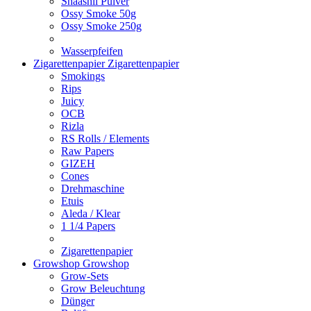
Shaashii Pulver
Ossy Smoke 50g
Ossy Smoke 250g
Wasserpfeifen
Zigarettenpapier
Zigarettenpapier
Smokings
Rips
Juicy
OCB
Rizla
RS Rolls / Elements
Raw Papers
GIZEH
Cones
Drehmaschine
Etuis
Aleda / Klear
1 1/4 Papers
Zigarettenpapier
Growshop
Growshop
Grow-Sets
Grow Beleuchtung
Dünger