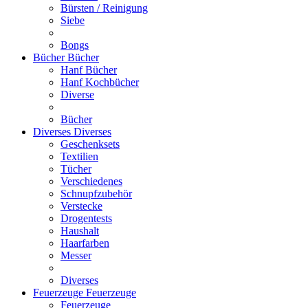
Bürsten / Reinigung
Siebe
Bongs
Bücher
Bücher
Hanf Bücher
Hanf Kochbücher
Diverse
Bücher
Diverses
Diverses
Geschenksets
Textilien
Tücher
Verschiedenes
Schnupfzubehör
Verstecke
Drogentests
Haushalt
Haarfarben
Messer
Diverses
Feuerzeuge
Feuerzeuge
Feuerzeuge