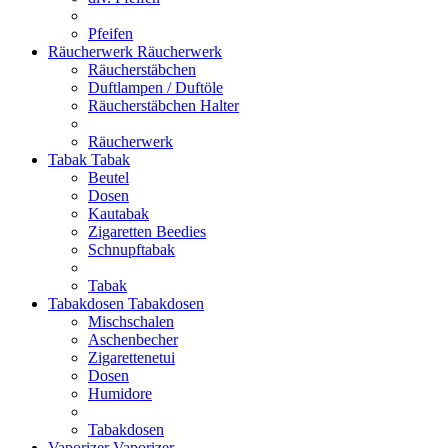
Pfeifen
Räucherwerk
Räucherwerk
Räucherstäbchen
Duftlampen / Duftöle
Räucherstäbchen Halter
Räucherwerk
Tabak
Tabak
Beutel
Dosen
Kautabak
Zigaretten Beedies
Schnupftabak
Tabak
Tabakdosen
Tabakdosen
Mischschalen
Aschenbecher
Zigarettenetui
Dosen
Humidore
Tabakdosen
Vaporizer
Vaporizer