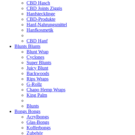
CBD Hasch
CBD Joints Ziggis
Hanfstecklinge
CBD-Produkte
Hanf-Nahrungsmittel
Hanfkosmetik
CBD Hanf
Blunts
Blunts
Blunt Wrap
Cyclones
Super Blunts
Juicy Blunt
Backwoods
Rips Wraps
G-Rollz
Chapo Hemp Wraps
King Palm
Blunts
Bongs
Bongs
Acrylbongs
Glas-Bongs
Kofferbongs
Zubehör