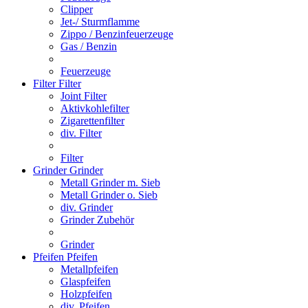
Clipper
Jet-/ Sturmflamme
Zippo / Benzinfeuerzeuge
Gas / Benzin
Feuerzeuge
Filter
Filter
Joint Filter
Aktivkohlefilter
Zigarettenfilter
div. Filter
Filter
Grinder
Grinder
Metall Grinder m. Sieb
Metall Grinder o. Sieb
div. Grinder
Grinder Zubehör
Grinder
Pfeifen
Pfeifen
Metallpfeifen
Glaspfeifen
Holzpfeifen
div. Pfeifen