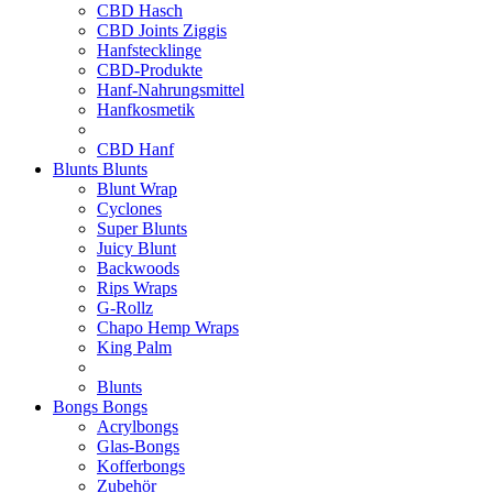
CBD Hasch
CBD Joints Ziggis
Hanfstecklinge
CBD-Produkte
Hanf-Nahrungsmittel
Hanfkosmetik
CBD Hanf
Blunts
Blunts
Blunt Wrap
Cyclones
Super Blunts
Juicy Blunt
Backwoods
Rips Wraps
G-Rollz
Chapo Hemp Wraps
King Palm
Blunts
Bongs
Bongs
Acrylbongs
Glas-Bongs
Kofferbongs
Zubehör