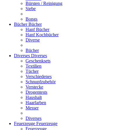
Bürsten / Reinigung
Siebe
Bongs
Bücher
Bücher
Hanf Bücher
Hanf Kochbücher
Diverse
Bücher
Diverses
Diverses
Geschenksets
Textilien
Tücher
Verschiedenes
Schnupfzubehör
Verstecke
Drogentests
Haushalt
Haarfarben
Messer
Diverses
Feuerzeuge
Feuerzeuge
Feuerzeuge