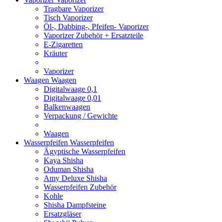
Tragbare Vaporizer
Tisch Vaporizer
Öl-, Dabbing-, Pfeifen- Vaporizer
Vaporizer Zubehör + Ersatzteile
E-Zigaretten
Kräuter
Vaporizer
Waagen
Waagen
Digitalwaage 0,1
Digitalwaage 0,01
Balkenwaagen
Verpackung / Gewichte
Waagen
Wasserpfeifen
Wasserpfeifen
Ägyptische Wasserpfeifen
Kaya Shisha
Oduman Shisha
Amy Deluxe Shisha
Wasserpfeifen Zubehör
Kohle
Shisha Dampfsteine
Ersatzgläser