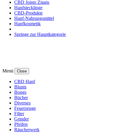
CBD Joints Ziggis
Hanfstecklinge
CBD-Produkte
Hanf-Nahrungsmittel
Hanfkosmetik
Springe zur Hauptkategorie
Menü
Close
CBD Hanf
Blunts
Bongs
Bücher
Diverses
Feuerzeuge
Filter
Grinder
Pfeifen
Räucherwerk