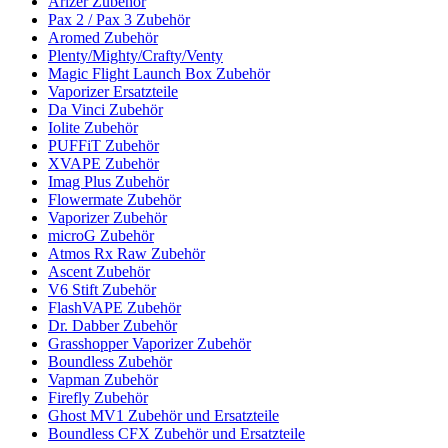
Arizer Zubehör
Pax 2 / Pax 3 Zubehör
Aromed Zubehör
Plenty/Mighty/Crafty/Venty
Magic Flight Launch Box Zubehör
Vaporizer Ersatzteile
Da Vinci Zubehör
Iolite Zubehör
PUFFiT Zubehör
XVAPE Zubehör
Imag Plus Zubehör
Flowermate Zubehör
Vaporizer Zubehör
microG Zubehör
Atmos Rx Raw Zubehör
Ascent Zubehör
V6 Stift Zubehör
FlashVAPE Zubehör
Dr. Dabber Zubehör
Grasshopper Vaporizer Zubehör
Boundless Zubehör
Vapman Zubehör
Firefly Zubehör
Ghost MV1 Zubehör und Ersatzteile
Boundless CFX Zubehör und Ersatzteile