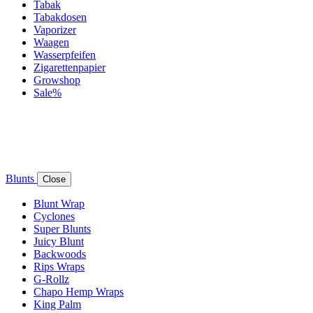
Tabak
Tabakdosen
Vaporizer
Waagen
Wasserpfeifen
Zigarettenpapier
Growshop
Sale%
Blunts
Close
Blunt Wrap
Cyclones
Super Blunts
Juicy Blunt
Backwoods
Rips Wraps
G-Rollz
Chapo Hemp Wraps
King Palm