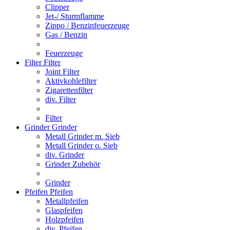
Clipper
Jet-/ Sturmflamme
Zippo / Benzinfeuerzeuge
Gas / Benzin
Feuerzeuge
Filter
Filter
Joint Filter
Aktivkohlefilter
Zigarettenfilter
div. Filter
Filter
Grinder
Grinder
Metall Grinder m. Sieb
Metall Grinder o. Sieb
div. Grinder
Grinder Zubehör
Grinder
Pfeifen
Pfeifen
Metallpfeifen
Glaspfeifen
Holzpfeifen
div. Pfeifen