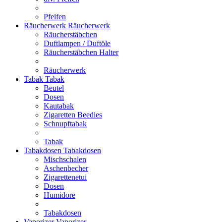
Pfeifen
Räucherwerk
Räucherwerk
Räucherstäbchen
Duftlampen / Duftöle
Räucherstäbchen Halter
Räucherwerk
Tabak
Tabak
Beutel
Dosen
Kautabak
Zigaretten Beedies
Schnupftabak
Tabak
Tabakdosen
Tabakdosen
Mischschalen
Aschenbecher
Zigarettenetui
Dosen
Humidore
Tabakdosen
Vaporizer
Vaporizer