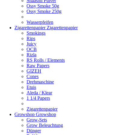
Shaashii Pulver
Ossy Smoke 50g
Ossy Smoke 250g
Wasserpfeifen
Zigarettenpapier
Zigarettenpapier
Smokings
Rips
Juicy
OCB
Rizla
RS Rolls / Elements
Raw Papers
GIZEH
Cones
Drehmaschine
Etuis
Aleda / Klear
1 1/4 Papers
Zigarettenpapier
Growshop
Growshop
Grow-Sets
Grow Beleuchtung
Dünger