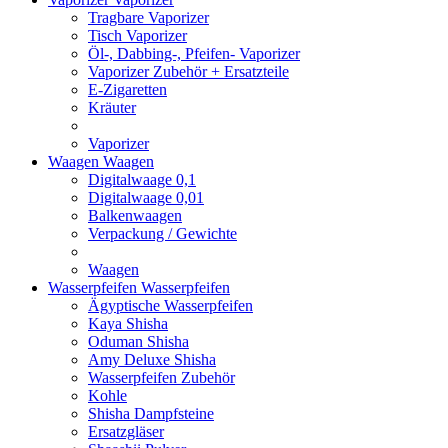
Tragbare Vaporizer
Tisch Vaporizer
Öl-, Dabbing-, Pfeifen- Vaporizer
Vaporizer Zubehör + Ersatzteile
E-Zigaretten
Kräuter
Vaporizer
Waagen
Waagen
Digitalwaage 0,1
Digitalwaage 0,01
Balkenwaagen
Verpackung / Gewichte
Waagen
Wasserpfeifen
Wasserpfeifen
Ägyptische Wasserpfeifen
Kaya Shisha
Oduman Shisha
Amy Deluxe Shisha
Wasserpfeifen Zubehör
Kohle
Shisha Dampfsteine
Ersatzgläser