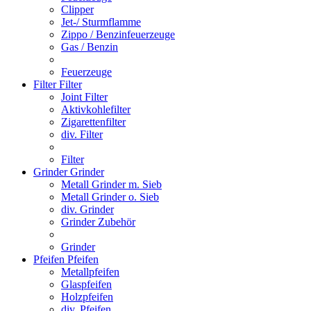
Clipper
Jet-/ Sturmflamme
Zippo / Benzinfeuerzeuge
Gas / Benzin
Feuerzeuge
Filter
Filter
Joint Filter
Aktivkohlefilter
Zigarettenfilter
div. Filter
Filter
Grinder
Grinder
Metall Grinder m. Sieb
Metall Grinder o. Sieb
div. Grinder
Grinder Zubehör
Grinder
Pfeifen
Pfeifen
Metallpfeifen
Glaspfeifen
Holzpfeifen
div. Pfeifen