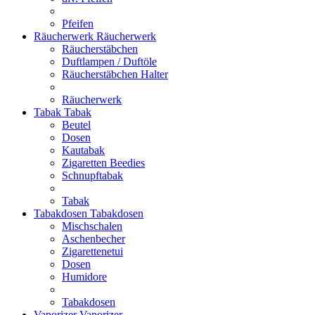
Pfeifen
Räucherwerk
Räucherwerk
Räucherstäbchen
Duftlampen / Duftöle
Räucherstäbchen Halter
Räucherwerk
Tabak
Tabak
Beutel
Dosen
Kautabak
Zigaretten Beedies
Schnupftabak
Tabak
Tabakdosen
Tabakdosen
Mischschalen
Aschenbecher
Zigarettenetui
Dosen
Humidore
Tabakdosen
Vaporizer
Vaporizer