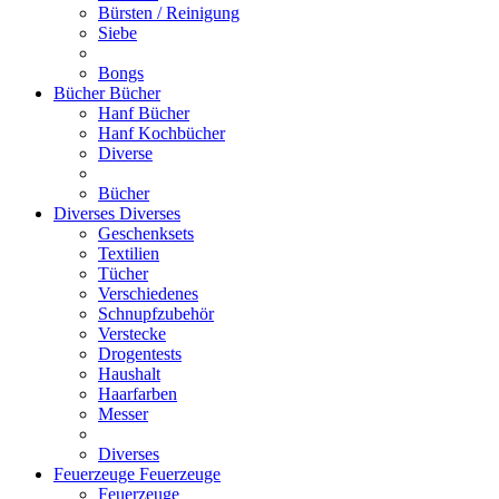
Bürsten / Reinigung
Siebe
Bongs
Bücher
Bücher
Hanf Bücher
Hanf Kochbücher
Diverse
Bücher
Diverses
Diverses
Geschenksets
Textilien
Tücher
Verschiedenes
Schnupfzubehör
Verstecke
Drogentests
Haushalt
Haarfarben
Messer
Diverses
Feuerzeuge
Feuerzeuge
Feuerzeuge