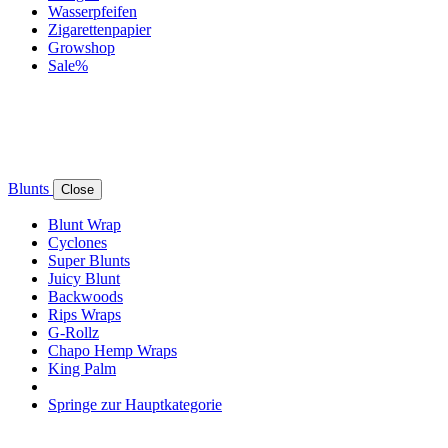
Wasserpfeifen
Zigarettenpapier
Growshop
Sale%
Blunts
Close
Blunt Wrap
Cyclones
Super Blunts
Juicy Blunt
Backwoods
Rips Wraps
G-Rollz
Chapo Hemp Wraps
King Palm
Springe zur Hauptkategorie