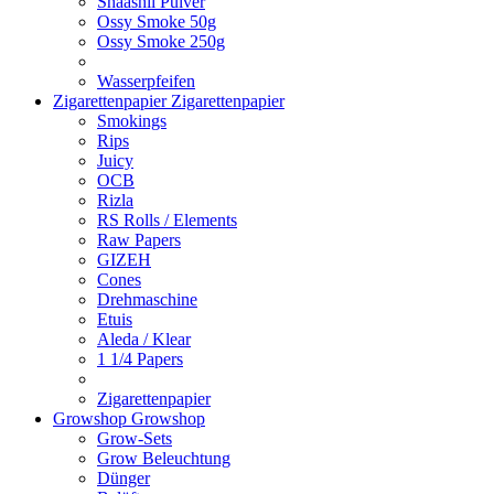
Shaashii Pulver
Ossy Smoke 50g
Ossy Smoke 250g
Wasserpfeifen
Zigarettenpapier
Zigarettenpapier
Smokings
Rips
Juicy
OCB
Rizla
RS Rolls / Elements
Raw Papers
GIZEH
Cones
Drehmaschine
Etuis
Aleda / Klear
1 1/4 Papers
Zigarettenpapier
Growshop
Growshop
Grow-Sets
Grow Beleuchtung
Dünger