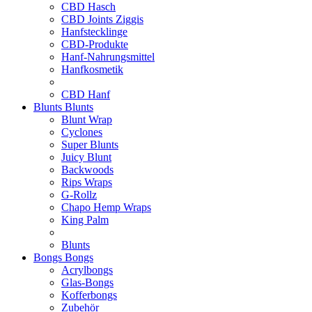
CBD Hasch
CBD Joints Ziggis
Hanfstecklinge
CBD-Produkte
Hanf-Nahrungsmittel
Hanfkosmetik
CBD Hanf
Blunts
Blunts
Blunt Wrap
Cyclones
Super Blunts
Juicy Blunt
Backwoods
Rips Wraps
G-Rollz
Chapo Hemp Wraps
King Palm
Blunts
Bongs
Bongs
Acrylbongs
Glas-Bongs
Kofferbongs
Zubehör