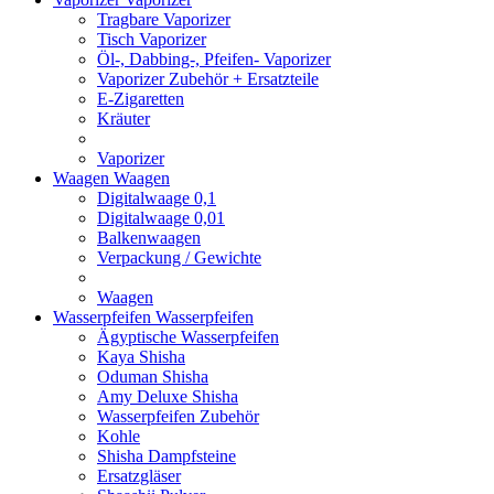
Tragbare Vaporizer
Tisch Vaporizer
Öl-, Dabbing-, Pfeifen- Vaporizer
Vaporizer Zubehör + Ersatzteile
E-Zigaretten
Kräuter
Vaporizer
Waagen
Waagen
Digitalwaage 0,1
Digitalwaage 0,01
Balkenwaagen
Verpackung / Gewichte
Waagen
Wasserpfeifen
Wasserpfeifen
Ägyptische Wasserpfeifen
Kaya Shisha
Oduman Shisha
Amy Deluxe Shisha
Wasserpfeifen Zubehör
Kohle
Shisha Dampfsteine
Ersatzgläser