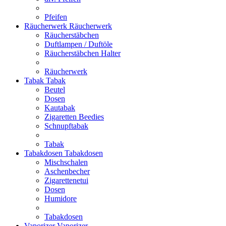
Pfeifen
Räucherwerk
Räucherwerk
Räucherstäbchen
Duftlampen / Duftöle
Räucherstäbchen Halter
Räucherwerk
Tabak
Tabak
Beutel
Dosen
Kautabak
Zigaretten Beedies
Schnupftabak
Tabak
Tabakdosen
Tabakdosen
Mischschalen
Aschenbecher
Zigarettenetui
Dosen
Humidore
Tabakdosen
Vaporizer
Vaporizer