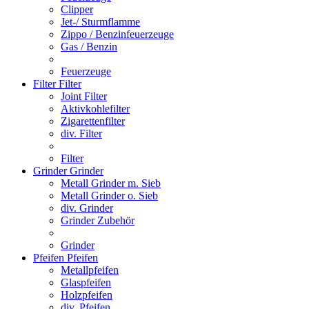
Clipper
Jet-/ Sturmflamme
Zippo / Benzinfeuerzeuge
Gas / Benzin
Feuerzeuge
Filter
Filter
Joint Filter
Aktivkohlefilter
Zigarettenfilter
div. Filter
Filter
Grinder
Grinder
Metall Grinder m. Sieb
Metall Grinder o. Sieb
div. Grinder
Grinder Zubehör
Grinder
Pfeifen
Pfeifen
Metallpfeifen
Glaspfeifen
Holzpfeifen
div. Pfeifen