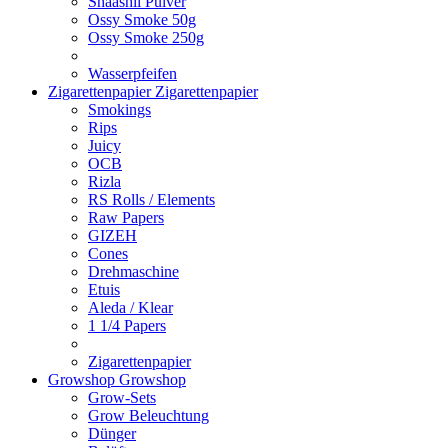
Shaashii Pulver
Ossy Smoke 50g
Ossy Smoke 250g
Wasserpfeifen
Zigarettenpapier
Zigarettenpapier
Smokings
Rips
Juicy
OCB
Rizla
RS Rolls / Elements
Raw Papers
GIZEH
Cones
Drehmaschine
Etuis
Aleda / Klear
1 1/4 Papers
Zigarettenpapier
Growshop
Growshop
Grow-Sets
Grow Beleuchtung
Dünger