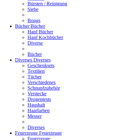
Bürsten / Reinigung
Siebe
Bongs
Bücher
Bücher
Hanf Bücher
Hanf Kochbücher
Diverse
Bücher
Diverses
Diverses
Geschenksets
Textilien
Tücher
Verschiedenes
Schnupfzubehör
Verstecke
Drogentests
Haushalt
Haarfarben
Messer
Diverses
Feuerzeuge
Feuerzeuge
Feuerzeuge