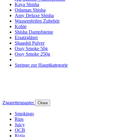
Kaya Shisha
Oduman Shisha
Amy Deluxe Shisha
Wasserpfeifen Zubehör
Kohle
Shisha Dampfsteine
Ersatzgläser
Shaashii Pulver
Ossy Smoke 50g
Ossy Smoke 250g
Springe zur Hauptkategorie
Zigarettenpapier
Close
Smokings
Rips
Juicy
OCB
Rizla