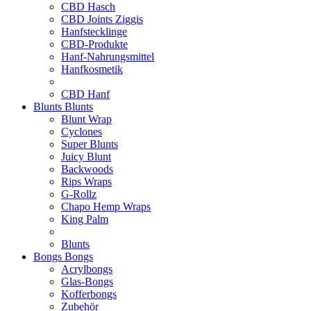
CBD Hasch
CBD Joints Ziggis
Hanfstecklinge
CBD-Produkte
Hanf-Nahrungsmittel
Hanfkosmetik
CBD Hanf
Blunts
Blunts
Blunt Wrap
Cyclones
Super Blunts
Juicy Blunt
Backwoods
Rips Wraps
G-Rollz
Chapo Hemp Wraps
King Palm
Blunts
Bongs
Bongs
Acrylbongs
Glas-Bongs
Kofferbongs
Zubehör