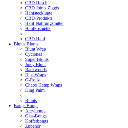
CBD Hasch
CBD Joints Ziggis
Hanfstecklinge
CBD-Produkte
Hanf-Nahrungsmittel
Hanfkosmetik
CBD Hanf
Blunts
Blunts
Blunt Wrap
Cyclones
Super Blunts
Juicy Blunt
Backwoods
Rips Wraps
G-Rollz
Chapo Hemp Wraps
King Palm
Blunts
Bongs
Bongs
Acrylbongs
Glas-Bongs
Kofferbongs
Zubehör