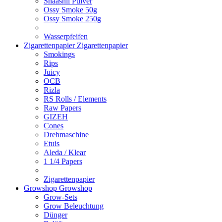
Shaashii Pulver
Ossy Smoke 50g
Ossy Smoke 250g
Wasserpfeifen
Zigarettenpapier
Zigarettenpapier
Smokings
Rips
Juicy
OCB
Rizla
RS Rolls / Elements
Raw Papers
GIZEH
Cones
Drehmaschine
Etuis
Aleda / Klear
1 1/4 Papers
Zigarettenpapier
Growshop
Growshop
Grow-Sets
Grow Beleuchtung
Dünger