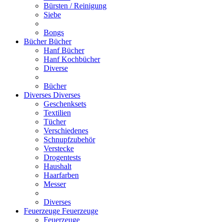
Bürsten / Reinigung
Siebe
Bongs
Bücher
Bücher
Hanf Bücher
Hanf Kochbücher
Diverse
Bücher
Diverses
Diverses
Geschenksets
Textilien
Tücher
Verschiedenes
Schnupfzubehör
Verstecke
Drogentests
Haushalt
Haarfarben
Messer
Diverses
Feuerzeuge
Feuerzeuge
Feuerzeuge