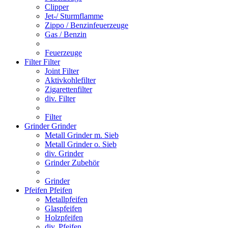
Clipper
Jet-/ Sturmflamme
Zippo / Benzinfeuerzeuge
Gas / Benzin
Feuerzeuge
Filter
Filter
Joint Filter
Aktivkohlefilter
Zigarettenfilter
div. Filter
Filter
Grinder
Grinder
Metall Grinder m. Sieb
Metall Grinder o. Sieb
div. Grinder
Grinder Zubehör
Grinder
Pfeifen
Pfeifen
Metallpfeifen
Glaspfeifen
Holzpfeifen
div. Pfeifen