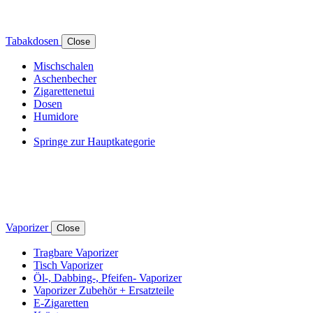
Tabakdosen
Close
Mischschalen
Aschenbecher
Zigarettenetui
Dosen
Humidore
Springe zur Hauptkategorie
Vaporizer
Close
Tragbare Vaporizer
Tisch Vaporizer
Öl-, Dabbing-, Pfeifen- Vaporizer
Vaporizer Zubehör + Ersatzteile
E-Zigaretten