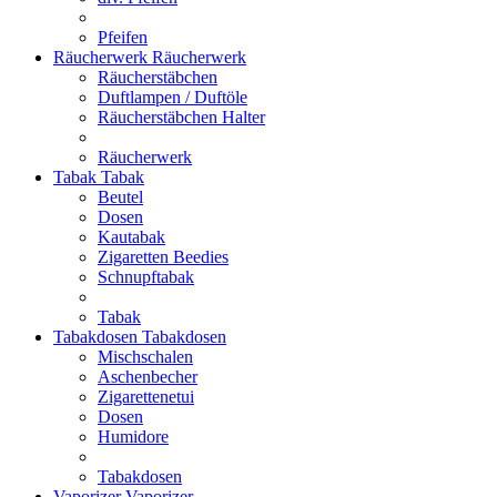
Pfeifen
Räucherwerk
Räucherwerk
Räucherstäbchen
Duftlampen / Duftöle
Räucherstäbchen Halter
Räucherwerk
Tabak
Tabak
Beutel
Dosen
Kautabak
Zigaretten Beedies
Schnupftabak
Tabak
Tabakdosen
Tabakdosen
Mischschalen
Aschenbecher
Zigarettenetui
Dosen
Humidore
Tabakdosen
Vaporizer
Vaporizer