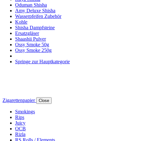
Oduman Shisha
Amy Deluxe Shisha
Wasserpfeifen Zubehör
Kohle
Shisha Dampfsteine
Ersatzgläser
Shaashii Pulver
Ossy Smoke 50g
Ossy Smoke 250g
Springe zur Hauptkategorie
Zigarettenpapier
Close
Smokings
Rips
Juicy
OCB
Rizla
RS Rolls / Elements