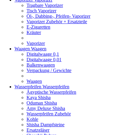
Tragbare Vaporizer
Tisch Vaporizer
Öl-, Dabbing-, Pfeifen- Vaporizer
Vaporizer Zubehör + Ersatzteile
E-Zigaretten
Kräuter
Vaporizer
Waagen
Waagen
Digitalwaage 0,1
Digitalwaage 0,01
Balkenwaagen
Verpackung / Gewichte
Waagen
Wasserpfeifen
Wasserpfeifen
Ägyptische Wasserpfeifen
Kaya Shisha
Oduman Shisha
Amy Deluxe Shisha
Wasserpfeifen Zubehör
Kohle
Shisha Dampfsteine
Ersatzgläser